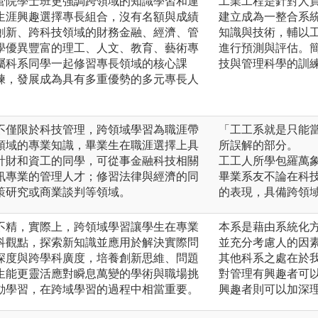
管院學士班更強調跨領域的知識學習和運
工業工程是針對人
生涯興趣選擇專長組合，沒有名額與成績
建立成為一整合系
創新、跨科技領域的財務金融、經濟、管
知識與技術，輔以
學優異豐富的理工、人文、教育、藝術專
進行預測與評估。
屬科系同學一起修習專長領域的核心課
技與管理科學的訓
練，發展成為具有多重優勢的多元專長人
不僅限於科技管理，跨領域學習為職涯帶
「工工系就是只能
領域的專業知識，畢業生在職涯選擇上具
所誤解的部分。
計財和資工的同學，可從事金融科技相關
工工人所學包羅萬
訊專業的管理人才；修習法律與經濟的同
畢業系友不論在科
策研究或商業談判等領域。
的表現，具備跨領
不精，實際上，跨領域學習讓學生在專業
本系是藉由系統化
科觀點，探索新知識並應用於解決實際問
並充分考慮人的因
深度與跨學科廣度，培養創新思維、問題
其他科系之處在於
生能更靈活應對瞬息萬變的學術與職場挑
對管理有興趣者可
動學習，在跨域學習的過程中相當重要。
興趣者則可以加深