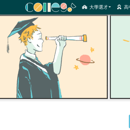
大學選才
高
ColleGo! 大學選才與高中育才輔助系統