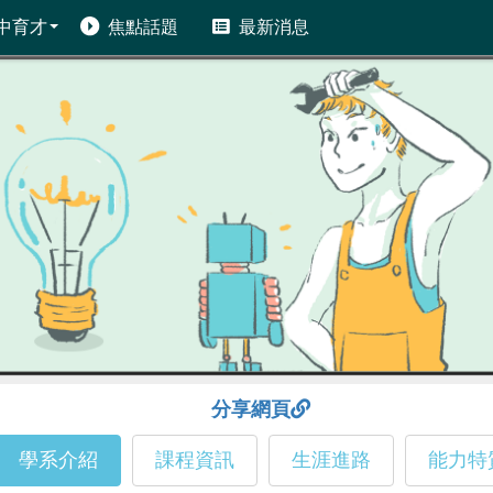
中育才
焦點話題
最新消息
分享網頁
學系介紹
課程資訊
生涯進路
能力特