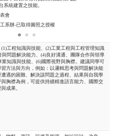
版權:清華大學科
圖解:作業
，有助於深入理解多個領域之
台系統建置之技能。
版權:清大
如何整合。
發表會
管院學士班辦公室
工工系辦-已取得圖照之授權
(1)工程知識與技能、(2)工業工程與工程管理知識
思考與問題解決能力、(4)良好溝通、團隊合作與領導
實專業知識與技能、(6)國際視野與胸襟。建議同學可
學習方法與方向，例如：以邏輯思考與問題解決能
經遭遇的困難、解決該問題之過程、結果與自我學
野與胸襟為例，可提供持續精進語言能力、國際交
程與成果。