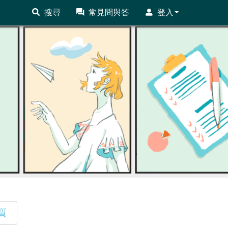
搜尋
常見問與答
登入
質