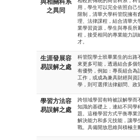
相較於傳統的商管科系，科
與相關科系
用，學生可以完全依照自己
之異同
限制，清華大學科管院擁有
理、法律課程，結合清華大
業學習資源，學生與專長所
程，接受相同的專業能力訓
才。
科管院學士班畢業生的出路
生涯發展容
來更多可能，透過結合多個
易誤解之處
有優勢，例如：專長組合為
工作，或成為兼具財經與資
學，則可選擇法律顧問、政
跨領域學習有時被誤解學而
學習方法容
知識的基礎上，連結不同學
易誤解之處
題。這種學習方式平衡專業
解決能力和多元技能，讓學
戰。具備開放思維與積極主