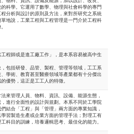
員、物料、資訊、設備及能源，加以設計、改良、
統的科學。它運用了數學、物理與社會科學的專門
工程分析與設計的原則及方法，來對所研究之系統
簡單地說，工業工程與工程管理是一門介於工程科
練。
當工程師或是進工廠工作」，是本系容易被高中生
象，包括研發、品管、製程、管理等領域，工工系
技、學術、教育甚至醫療領域等產業都有十分傑出
域的優勢，這正是工工人的特徵。
方法來管理人員、物料、資訊、設備、能源生態，
素，進行全面性的設計與規劃。本系不同於工學院
我們結合「工程」與「管理」兩方面的專業知識，
以學習製造生產或企業方面的管理手法；對理工有
理工科目的訓練，培養邏輯思考、最佳化的能力。