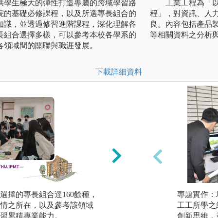
供學生極大的彈性打造專屬的跨域學習路
工業工程為「以工
院的基礎必修課程，以及所選專長組合的
程」，對資訊、人
知識，並透過修習進階課程，深化理解各
良。內容包括產品
長組合選擇多樣，可以參考本校各學系的
等相關資料之分析
各領域間的關聯與職涯發展。
下載詳細資料
選擇的專長組合達160餘種，
課堂講授：學生依
專題實作：
情之所在，以及參考該領域
領域之專業核心課
工工所學之
習累積專業能力。
例，建立堅實的基
創新思維，