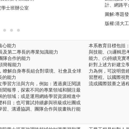
蓋多個學科的課程
計、網路平
院學士班辦公室
間的相異處，以及
圖解:專題
版權:清華大學科
版權:清大
核心能力
本系教育目標包括：
專長及第二專長的專業知識能力
與技能、(3)邏輯
行團隊合作的能力
能力、(5)持續充
口頭簡報能力
針對上述方針建立
勢，瞭解自身專長組合對環境、社會及全球
力為例，可說明曾
長的能力
習歷程。以國際視
立學習方法與方向，例如：透過廣泛閱讀
流或國際競賽之過
新聞報導，探索不同的專業領域和關注最
解的領域；或是運用網絡學習資源精進中
礎科目；也可嘗試持續參與班級或社團或
學習、溝通協調、團隊合作與規畫執行能