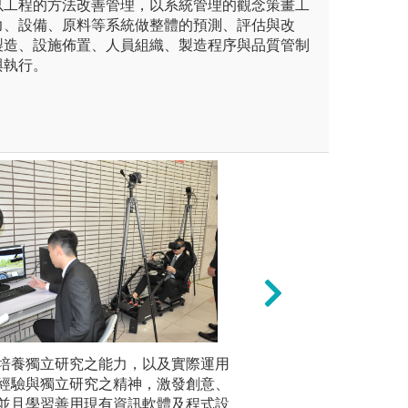
程的方法改善管理，以系統管理的觀念策畫工
力、設備、原料等系統做整體的預測、評估與改
製造、設施佈置、人員組織、製造程序與品質管制
與執行。
所選之專長領域，修習該專長
培養獨立研究之能力，以及實際運用
團隊學習：課堂分
理論課程
程，包含理論、實務與相關範
經驗與獨立研究之精神，激發創意、
相交流學習，共同
質管理學
礎知識。大三、四可以參與涵
並且學習善用現有資訊軟體及程式設