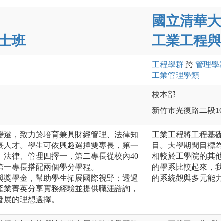
國立清華大
士班
工業工程與
工程
學群
跨
管理
學
工業管理
學類
校本部
新竹市光復路二段10
變遷，致力於培育兼具財經管理、法律知
工業工程將工程基
長人才。學生可依興趣選擇雙專長，第一
目。大學期間目標
、法律、管理四擇一，第二專長從校內40
相較於工學院的其
第一專長搭配兩個學分學程。
的學系比較起來，
與獎學金，幫助學生拓展國際視野；透過
的系統觀與多元能
產業菁英分享實務經驗並提供職涯諮詢，
發展的理想選擇。