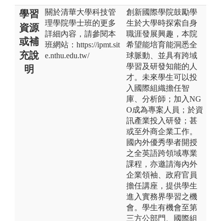
關於清華大學科技管
創新國際學院鼓勵學
學習
理學院學士班的更多
生於大學時探索自身
資源
詳細內容，請參閱本
職涯發展興趣，本院
或補
班網站：https://ipmt.sit
希望能培育能洞悉全
充說
e.nthu.edu.tw/
球脈動、並具有跨域
學習及研發知能的人
明
才。未來學生可以投
入國際組織擔任智
庫、分析師；加入NG
O成為專案人員；於資
訊產業投入研發；甚
或至外商企業工作。
國內外優秀學者開授
之全英語跨領域專業
課程，亦邀請海內外
企業領袖、政府官員
擔任講座，提供學生
進入實務界學習之機
會。學生有機會至第
三方公部門、國際組