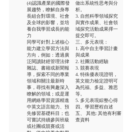
(4)認識產業的國際發
做出系統性思考與分
展趨勢，瞭解自身專
析。
長組合對環境、社會
3. 自然科學領域探究
及全球的影響，並培
與實作成果、社會領
養自我學習成長的能
域探究活動成果擇一
力
提交即可。
同學可針對上述核心
三、多元表現：
能力建立學習方法與
1. 高中自主學習計畫
方向，例如：透過廣
與成果
泛閱讀財經管理法律
2. 社團活動經驗
雜誌、書籍或新聞報
3. 競賽表現
導，探索不同的專業
4. 特殊優表現證明，
領域和關注最新時
英文能力檢定證明可
事，尋找有興趣深入
為托福、多益、雅思
瞭解的領域；或是運
等。
用網絡學習資源精進
5. 多元表現綜整心得
中英文語言能力、預
四、學習歷程自述
先修習基礎科目；也
五、 其他: 其他有利審
可嘗試持續參與班級
查資料
或社團或競賽或活