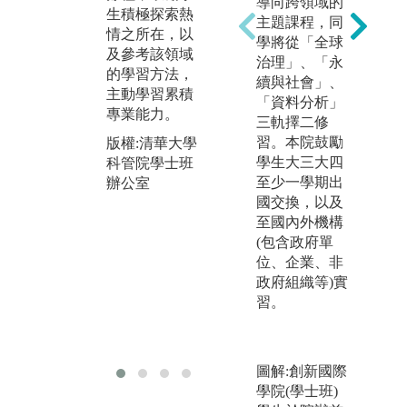
導向跨領域的
生積極探索熱
專業核心課
學
主題課程，同
情之所在，以
程，包含理
決
學將從「全球
及參考該領域
論、實務與相
程
治理」、「永
的學習方法，
關範例，建立
續與社會」、
版
主動學習累積
堅實的基礎知
「資料分析」
科
專業能力。
識。大三、四
三軌擇二修
辦
可以參與涵蓋
習。本院鼓勵
版權:清華大學
多個學科的課
學生大三大四
科管院學士班
程，有助於深
至少一學期出
辦公室
入理解多個領
國交換，以及
域之間的相異
至國內外機構
處，以及如何
(包含政府單
整合。
位、企業、非
政府組織等)實
版權:清華大學
習。
科管院學士班
與
辦公室
圖解:創新國際
學院(學士班)