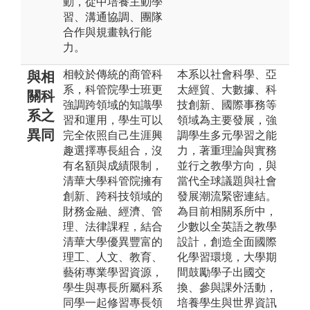
動，從中培養主動學
習、溝通協調、團隊
合作與規畫執行能
力。
相較於傳統的商管科
本系以社會科學、亞
與相
系，科管院學士班更
太經貿、大數據、科
關科
強調跨領域的知識學
技創新、國際事務等
系之
習和運用，學生可以
領域為主要發展，強
異同
完全依照自己生涯興
調學生多元學習之能
趣選擇專長組合，沒
力，著重理論與實務
有名額與成績限制，
並行之教學方向，與
清華大學科管院擁有
當代全球議題與社會
創新、跨科技領域的
發展潮流緊密連結。
財務金融、經濟、管
為目前相關系所中，
理、法律課程，結合
少數以全英語之教學
清華大學優異豐富的
設計，創造全面國際
理工、人文、教育、
化學習環境，大學期
藝術專業學習資源，
間鼓勵學子出國交
學生與專長所屬科系
換、參與課外活動，
同學一起修習專長領
培養學生與世界資訊