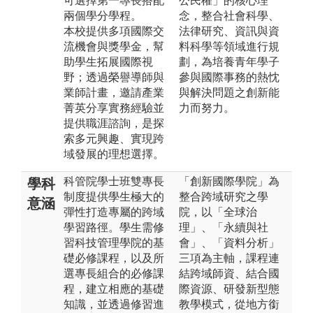
可選擇第一專長搭配
公民權」的核心理
兩個學分學程。
念，整合社會科學、
本校提供多項國際交
法律研究、資訊與資
流機會與獎學金，幫
料科學等領域進行規
助學生拓展國際視
劃，為培養青年學子
野；透過榮譽導師與
參與國際事務的熱忱
業師計畫，邀請產業
與解決問題之創新能
菁英分享實務經驗並
力而努力。
提供職涯諮詢，是探
索多元興趣、實現跨
域發展的理想選擇。
科管院學士班雙專長
「創新國際學院」為
學科
制度提供學生極大的
整合跨域研究之學
意涵
彈性打造專屬的跨域
院，以「全球治
學習路徑。學生需修
理」、「永續與社
習科技管理學院的基
會」、「資料分析」
礎必修課程，以及所
三項為主軸，課程連
選專長組合的必修課
結跨域師資、結合國
程，建立相應的基礎
際資源、研發新型態
知識，並透過修習進
教學模式，從地方銜