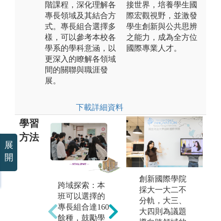
階課程，深化理解各
接世界，培養學生國
專長領域及其結合方
際宏觀視野，並激發
式。專長組合選擇多
學生創新與公共思辨
樣，可以參考本校各
之能力，成為全方位
學系的學科意涵，以
國際專業人才。
更深入的瞭解各領域
間的關聯與職涯發
展。
下載詳細資料
學習
方法
展
開
創新國際學院
跨域探索：本
課堂講授：學
團
採大一大二不
班可以選擇的
生依所選之專
堂
分軌，大三、
專長組合達160
長領域，修習
與
大四則為議題
餘種，鼓勵學
該專長領域之
論