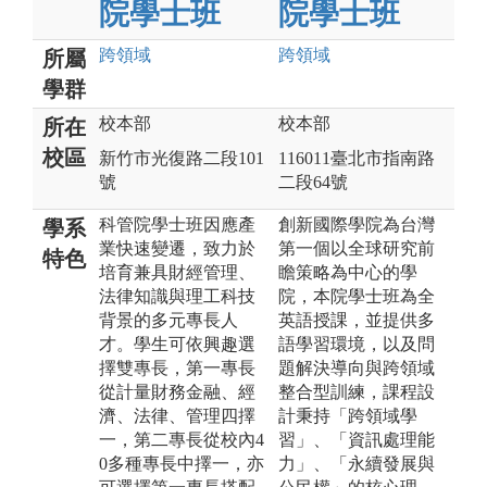
院學士班
院學士班
跨領域
跨領域
所屬
學群
校本部
校本部
所在
校區
新竹市光復路二段101
116011臺北市指南路
號
二段64號
科管院學士班因應產
創新國際學院為台灣
學系
業快速變遷，致力於
第一個以全球研究前
特色
培育兼具財經管理、
瞻策略為中心的學
法律知識與理工科技
院，本院學士班為全
背景的多元專長人
英語授課，並提供多
才。學生可依興趣選
語學習環境，以及問
擇雙專長，第一專長
題解決導向與跨領域
從計量財務金融、經
整合型訓練，課程設
濟、法律、管理四擇
計秉持「跨領域學
一，第二專長從校內4
習」、「資訊處理能
0多種專長中擇一，亦
力」、「永續發展與