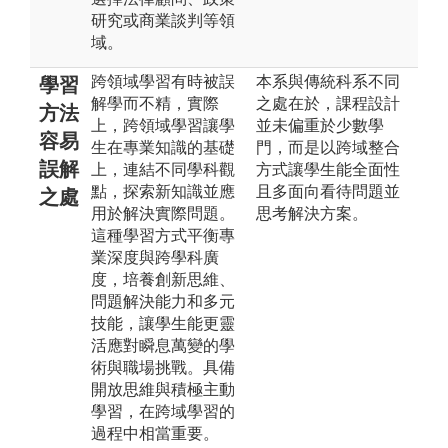
研究或商業談判等領
域。
跨領域學習有時被誤
本系與傳統科系不同
學習
解學而不精，實際
之處在於，課程設計
方法
上，跨領域學習讓學
並未偏重於少數學
容易
生在專業知識的基礎
門，而是以跨域整合
誤解
上，連結不同學科觀
方式讓學生能全面性
點，探索新知識並應
且多面向看待問題並
之處
用於解決實際問題。
思考解決方案。
這種學習方式平衡專
業深度與跨學科廣
度，培養創新思維、
問題解決能力和多元
技能，讓學生能更靈
活應對瞬息萬變的學
術與職場挑戰。具備
開放思維與積極主動
學習，在跨域學習的
過程中相當重要。