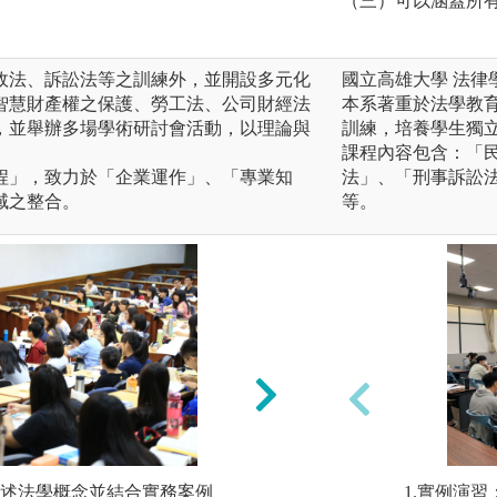
（三）可以涵蓋所
政法、訴訟法等之訓練外，並開設多元化
國立高雄大學 法律
智慧財產權之保護、勞工法、公司財經法
本系著重於法學教
，並舉辦多場學術研討會活動，以理論與
訓練，培養學生獨
課程內容包含：「
程」，致力於「企業運作」、「專業知
法」、「刑事訴訟
域之整合。
等。
述法學概念並結合實務案例
邏輯推理：循序漸
1.實例演