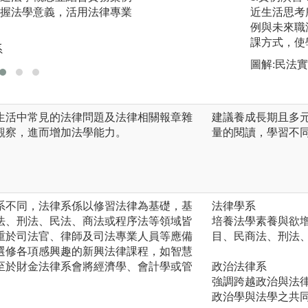
握法學意義，活用法律專業
分析，訓練學生具
近生活思考
事用法之能力。
例與未來職
課方式，使
系
版權:東海大學法律
圖解:民法
生活中常見的法律問題及法律相關報章雜
建議養成長期且多
觀察，進而增加法學能力。
量的閱讀，學習不
系不同，法律系係以修習法律為基礎，基
法律學系
法、刑法、民法、商法或程序法等領域皆
培養法學素養與欲
重於司法官、律師及司法專業人員等應備
目、民商法、刑法
選修各項感興趣的新興法律課程，如智慧
至於財金法律系會將經濟學、會計學或管
政治法律系
。
強調跨越政治與法
政治學與法學之共