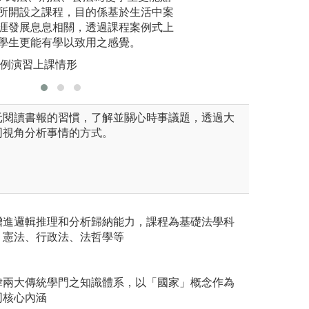
備獨立思考、邏輯推理以及認
所開設之課程，目的係基於生活中案
學生蒐集中文法學
容，有經
涯發展息息相關，透過課程案例式上
通、團隊合作之能
面教學；
學生更能有學以致用之感覺。
解哪裡不
系
版權:東海大學法
實例演習上課情形
元閱讀書報的習慣，了解並關心時事議題，透過大
同視角分析事情的方式。
增進邏輯推理和分析歸納能力，課程為基礎法學科
、憲法、行政法、法哲學等
律兩大傳統學門之知識體系，以「國家」概念作為
同核心內涵