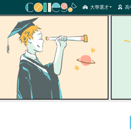
大學選才
高
ColleGo! 大學選才與高中育才輔助系統