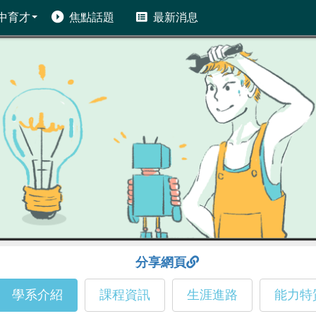
中育才
焦點話題
最新消息
分享網頁
學系介紹
課程資訊
生涯進路
能力特