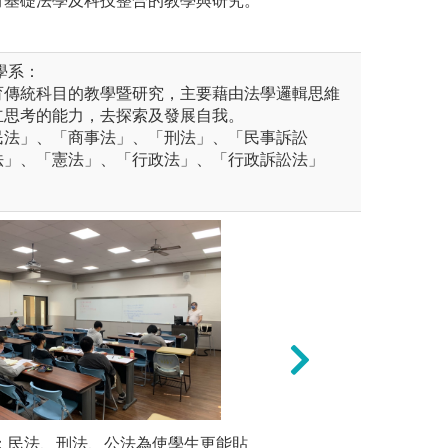
有基礎法學及科技整合的教學與研究。
學系：
育傳統科目的教學暨研究，主要藉由法學邏輯思維
立思考的能力，去探索及發展自我。
民法」、「商事法」、「刑法」、「民事訴訟
法」、「憲法」、「行政法」、「行政訴訟法」
進的規劃課程內容並透過案例
習：民法、刑法、公法為使學生更能貼
團隊學習：課程設
2.讀書會