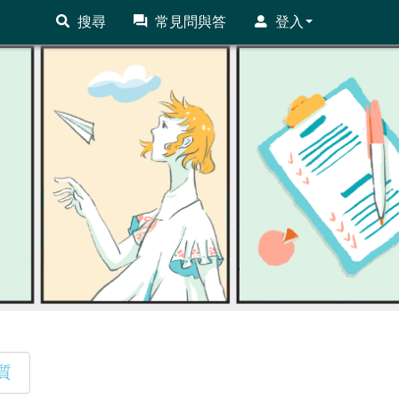
搜尋
常見問與答
登入
質