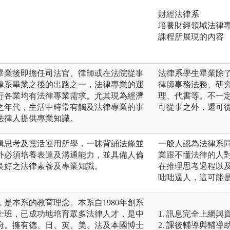
財經法律系
培養財經領域法律
課程所展現的內容
畢業後即擔任司法官、律師或在法院從事
法律系學生畢業除
律系畢業之後的出路之一，法律專業的運
律師事務法務、研
行各業均有法律專業需求。尤其現為經濟
理、代書等。不一
之年代，生活中時常有觸及法律專業的事
可從事之外，還可
法律人提供專業知識。
輯思考及靈活運用所學，一昧背誦法條並
一般人認為法律系
外必須培養表達及溝通能力，並具備人倫
業跟不懂法律的人
良好之法律素養及專業知識。
在推理思考過程以
咄咄逼人，這可能
是本系的教育理念。本系自1980年創系
士班，已成功地培育眾多法律人才，是中
1. 訊息完全上網與
府。擁有德、日、英、美、法及本國博士
2. 課後輔導與輔導