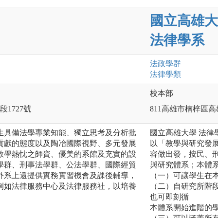
國立高雄大
法律學系
法政
學群
法律
學類
校本部
1727號
811高雄市楠梓區高
生具備法學專業知能、獨立思考及分析批
國立高雄大學 法律
貢獻的態度以及陶冶國際視野、多元發展
以「教學與研究發
教學熱忱之師資、優美的系館及充實的設
容做出發，按民、
學群、刑事法學群、公法學群、國際經貿
與研究體系；本體
外系上還提供實務實習機會及課後輔導，
（一）可讓學生在
例如法律服務中心及法律服務社，以培養
（二）自研究所階
也可即刻循
本體系開始進階的