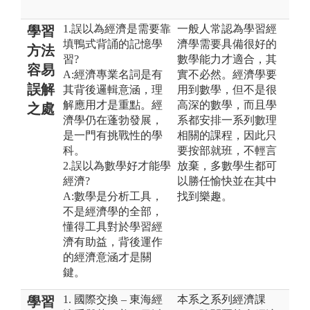
1.誤以為經濟是需要靠
一般人常認為學習經
學習
填鴨式背誦的記憶學
濟學需要具備很好的
方法
習?
數學能力才適合，其
容易
A:經濟專業名詞是有
實不必然。經濟學要
誤解
其背後邏輯意涵，理
用到數學，但不是很
解應用才是重點。經
高深的數學，而且學
之處
濟學仍在蓬勃發展，
系都安排一系列數理
是一門有挑戰性的學
相關的課程，因此只
科。
要按部就班，不輕言
2.誤以為數學好才能學
放棄，多數學生都可
經濟?
以勝任愉快並在其中
A:數學是分析工具，
找到樂趣。
不是經濟學的全部，
懂得工具對於學習經
濟有助益，背後運作
的經濟意涵才是關
鍵。
1. 國際交換 – 東海經
本系之系列經濟課
學習