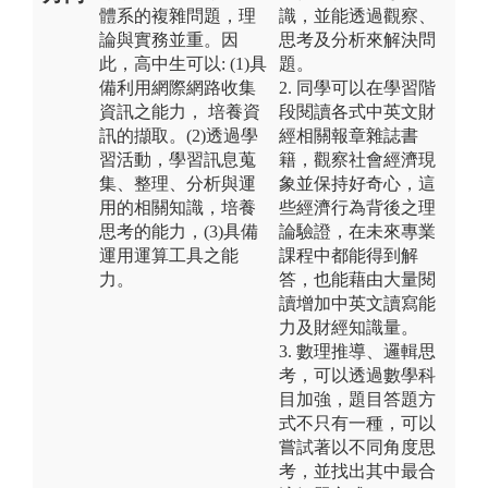
體系的複雜問題，理
識，並能透過觀察、
論與實務並重。因
思考及分析來解決問
此，高中生可以: (1)具
題。
備利用網際網路收集
2. 同學可以在學習階
資訊之能力， 培養資
段閱讀各式中英文財
訊的擷取。(2)透過學
經相關報章雜誌書
習活動，學習訊息蒐
籍，觀察社會經濟現
集、整理、分析與運
象並保持好奇心，這
用的相關知識，培養
些經濟行為背後之理
思考的能力，(3)具備
論驗證，在未來專業
運用運算工具之能
課程中都能得到解
力。
答，也能藉由大量閱
讀增加中英文讀寫能
力及財經知識量。
3. 數理推導、邏輯思
考，可以透過數學科
目加強，題目答題方
式不只有一種，可以
嘗試著以不同角度思
考，並找出其中最合