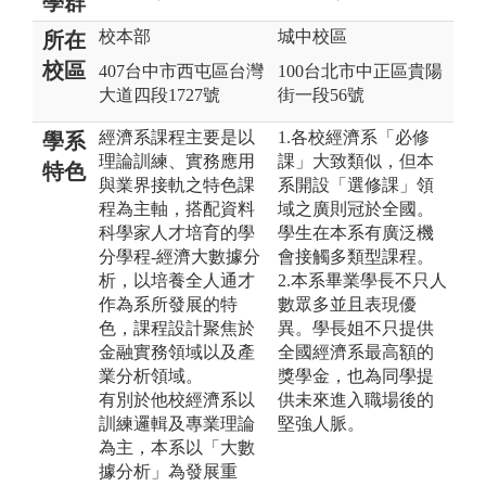
學群
校本部
城中校區
所在
校區
407台中市西屯區台灣
100台北市中正區貴陽
大道四段1727號
街一段56號
經濟系課程主要是以
1.各校經濟系「必修
學系
理論訓練、實務應用
課」大致類似，但本
特色
與業界接軌之特色課
系開設「選修課」領
程為主軸，搭配資料
域之廣則冠於全國。
科學家人才培育的學
學生在本系有廣泛機
分學程-經濟大數據分
會接觸多類型課程。
析，以培養全人通才
2.本系畢業學長不只人
作為系所發展的特
數眾多並且表現優
色，課程設計聚焦於
異。學長姐不只提供
金融實務領域以及產
全國經濟系最高額的
業分析領域。
獎學金，也為同學提
有別於他校經濟系以
供未來進入職場後的
訓練邏輯及專業理論
堅強人脈。
為主，本系以「大數
據分析」為發展重