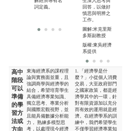
解經濟專有名
生深入思考與
詞定義。
回答，以做好
慎思與明辨之
工作。
圖解:米克里斯
多斯副教授
版權:東吳經濟
系提供
東海經濟系的課程理
1. 「經濟學是什
高中
論與實務面並重，且
麼？」小從個人消費
階段
強調商學與經濟學的
交易，大至政府部門
可以
結合，希望培育學生
之國家政策，都是經
準備
具備經濟專業知識、
濟學其中的一環，針
獨立思考、專業分析
對有限資源加以充分
的學
與國際宏觀視野，並
而有效的運用就是經
習方
且能具備數據分析能
濟。在經濟學系的訓
法或
力， 熟練多模型思
練中，我們希望學生
方向
考，以處理現今經濟
不僅學習經濟專業知