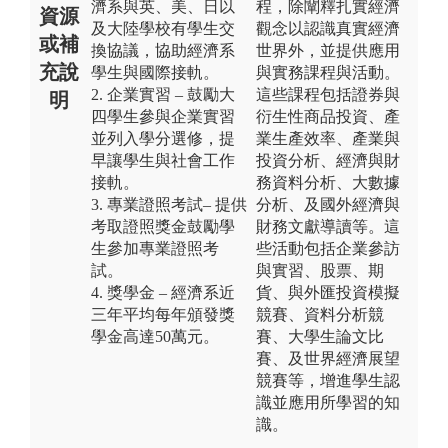
濟系與英、美、日以
程，除闡釋扎實經濟
資源
及大陸學校有學生交
觀念以認識真實經濟
或補
換協議，協助經濟系
世界外，並提供應用
充說
學生與國際接軌。
與實務課程與活動。
2. 企業實習 – 鼓勵大
這些課程包括證券與
明
四學生參與企業實習
衍生性商品投資、產
並列入學分選修，提
業生產效率、產業與
早讓學生與社會工作
投資分析、經濟與財
接軌。
務資料分析、大數據
3. 專業證照考試– 提供
分析、及國外經濟與
考取證照獎金鼓勵學
財務文獻導讀等。這
生參加專業證照考
些活動包括企業參訪
試。
與實習、股票、期
4. 獎學金 – 經濟系近
貨、與外匯投資模擬
三年平均每年頒發獎
競賽、資料分析競
學金高達50萬元。
賽、大學生論文比
賽、及世界經濟展望
競賽等，增進學生認
識並應用所學習的知
識。