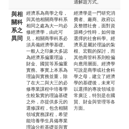
適解題方式。
經濟系為商學之母，
經濟學是一門研究消
與相
與其他相關商學科系
費者、廠商、政府以
關科
相同之處為大一均必
及整體社會，面對資
系之
修經濟學，由此可
源稀少性時，如何做
異同
見，相關商學科系必
選擇的社會科學。經
須具備經濟學基礎。
濟系是屬於理論的紮
一般人之印象大多認
根、宏觀的探討，而
為經濟系偏重理論，
其他商管科系則較偏
財金、國貿等系偏重
向應用層面。經濟學
實務。事實上本系為
可說是商學或社會科
理論與實務並重，除
學之母，建立了經濟
了在大二與大三的必
學的基礎後，未來可
修專業課程中培養學
以選擇的專攻領域非
生較紮實的理論基礎
常廣泛，特別是在國
之外，亦提供多元的
貿、財金與管理等各
選修課程，包含相關
方面。
領域實務課程，希望
能培養學生具備專業
理論分析基礎並與實