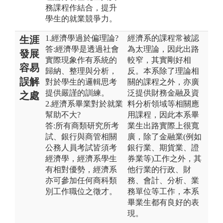
務課程作結合，提升
學生的就業競爭力。
1.經濟學過於偏理論?
經濟系的課程常被認
生涯
答:經濟學是透過社會
為太理論，因此出路
發展
實際現象作有系統的
較窄，其實剛好相
容易
歸納、整理與分析，
反。本系除了理論相
誤解
對於學生的邏輯思考
關的課程之外，亦廣
提供嚴謹的訓練。
泛提供財務金融及資
之處
2.經濟系畢業對於就業
料分析領域等相關應
幫助不大?
用課程，因此本系畢
答:所有商類研究所考
業生出路實際上很寬
試、銀行與商管相關
廣，除了金融業(例如
公務人員考試皆須考
銀行業、期貨業、證
經濟學，經濟系學生
券業等)工作之外，其
有相對優勢，經濟系
他行業的行政、財
亦可參加任何商科類
務、會計、分析、業
別工作職位之徵才。
務單位等工作，本系
畢業生都有良好的表
現。