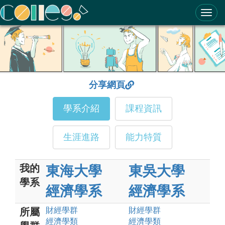
ColleGo! 大學選才與高中育才輔助系統
分享網頁
學系介紹
課程資訊
生涯進路
能力特質
我的
東海大學
東吳大學
學系
經濟學系
經濟學系
財經
學群
財經
學群
所屬
經濟
學類
經濟
學類