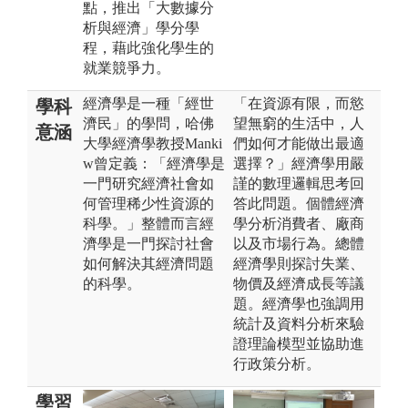
點，推出「大數據分
析與經濟」學分學
程，藉此強化學生的
就業競爭力。
經濟學是一種「經世
「在資源有限，而慾
學科
濟民」的學問，哈佛
望無窮的生活中，人
意涵
大學經濟學教授Manki
們如何才能做出最適
w曾定義：「經濟學是
選擇？」經濟學用嚴
一門研究經濟社會如
謹的數理邏輯思考回
何管理稀少性資源的
答此問題。個體經濟
科學。」整體而言經
學分析消費者、廠商
濟學是一門探討社會
以及市場行為。總體
如何解決其經濟問題
經濟學則探討失業、
的科學。
物價及經濟成長等議
題。經濟學也強調用
統計及資料分析來驗
證理論模型並協助進
行政策分析。
學習