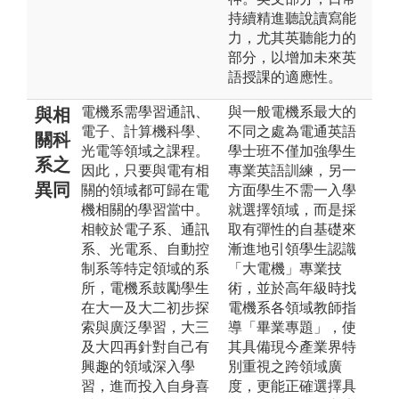
持續精進聽說讀寫能
力，尤其英聽能力的
部分，以增加未來英
語授課的適應性。
電機系需學習通訊、
與一般電機系最大的
與相
電子、計算機科學、
不同之處為電通英語
關科
光電等領域之課程。
學士班不僅加強學生
系之
因此，只要與電有相
專業英語訓練，另一
異同
關的領域都可歸在電
方面學生不需一入學
機相關的學習當中。
就選擇領域，而是採
相較於電子系、通訊
取有彈性的自基礎來
系、光電系、自動控
漸進地引領學生認識
制系等特定領域的系
「大電機」專業技
所，電機系鼓勵學生
術，並於高年級時找
在大一及大二初步探
電機系各領域教師指
索與廣泛學習，大三
導「畢業專題」，使
及大四再針對自己有
其具備現今產業界特
興趣的領域深入學
別重視之跨領域廣
習，進而投入自身喜
度，更能正確選擇具