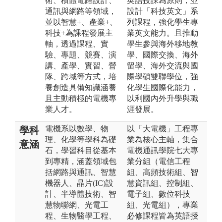
術、積體電路設計、
英語授課為原則，並
通訊與網路等領域，
設計「科技英文」系
並以智慧+、產業+、
列課程，強化學生專
科技+為課程發展主
業英文能力。且推動
軸，透過課程、實
學生參與海外移地教
驗、專題、競賽、演
學、國際交換、海外
講、產學、實習、營
留學、海外交流與國
隊、跨域等方式，培
際學碩雙聯學位，強
養創造具備知識涵養
化學生國際化能力，
且主動積極的電機專
以利國內外升學與職
業人才。
涯發展。
電機系以數學、物
以「大電機」工程專
學科
理、化學等學科為礎
業為核心主軸，集合
意涵
石，學習科目從基本
電機通訊學院七大專
到專精，涵蓋領域包
業分組（電信工程
括網路與通訊、智慧
組、高頻技術組、智
機器人、晶片(IC)設
慧資訊組、控制組、
計、半導體技術、智
電子組、數位科技
慧物聯網、光電工
組、光電組），專業
程、生物醫學工程、
必修課程皆為英語授