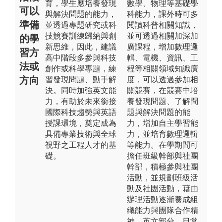
育，學生應培養發現
數學、物理等基礎學
可以
與解決問題的能力，
科能力，課外時可多
準備
並透過專題研究或科
閱讀科普相關知識，
技競賽訓練歸納與創
並可透過相關加深加
的學
新思維，因此，建議
廣課程，增加數理邏
習方
高中階段多參與科技
輯、電機、資訊、工
法或
創作或科學專題，練
程等相關領域知識廣
方向
習發現問題、動手解
度，可以透過參加相
決。同時加強英文能
關競賽，在競賽中培
力，有助於未來銜接
養發現問題、了解問
國際科技趨勢與英語
題與解決問題的能
授課環境，奠定成為
力，增加自主學習能
具備專業技術與全球
力，並培育數理邏輯
視野之工程人才的基
等能力。在學期間可
礎。
擔任班級幹部與社團
幹部，積極參與社團
活動，並規劃班級活
動及社團活動，藉由
辦理活動逐漸養成組
織能力與團隊合作精
神。英文部分，日常