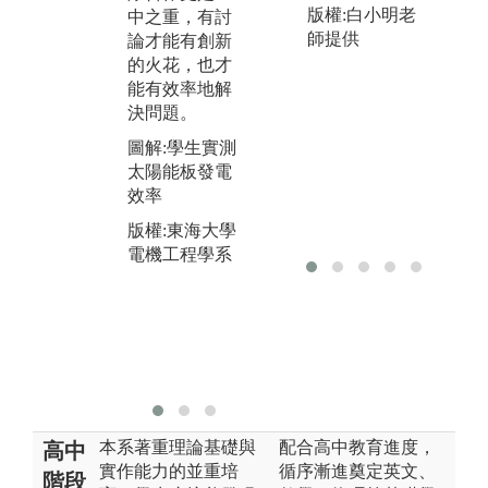
甜
版權:白小明老
中之重，有討
聽來自產業的
知
師提供
論才能有創新
聲音與需求，
上
的火花，也才
學習運用課堂
電
能有效率地解
知識解決真實
活
決問題。
問題。唯有真
能
實走過，才能
圖解:學生實測
可
體會自己的渺
太陽能板發電
小與不足，也
圖
效率
才能更堅定自
實
版權:東海大學
己的方向與目
輪
電機工程學系
標。
利)
圖解:新竹科學
版
園區參訪
電
版權:東海大學
電機工程學系
本系著重理論基礎與
配合高中教育進度，
高中
實作能力的並重培
循序漸進奠定英文、
階段