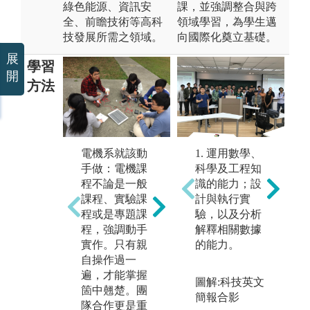
綠色能源、資訊安
課，並強調整合與跨
全、前瞻技術等高科
領域學習，為學生邁
技發展所需之領域。
向國際化奠立基礎。
展
學習
開
方法
創
電機系就該動
多看多聽多
1. 運用數學、
踐
手做：電機課
學：學習不能
科學及工程知
想
程不論是一般
是在象牙塔，
識的能力；設
踐
課程、實驗課
一定要走出校
計與執行實
所
程或是專題課
園多看、多
驗，以及分析
技
程，強調動手
聽、多學。透
解釋相關數據
發
實作。只有親
過每學期的校
的能力。
踐
自操作過一
外參訪活動及
中
遍，才能掌握
產業實習，了
圖解:科技英文
們
箇中翹楚。團
解高科技業的
簡報合影
分
隊合作更是重
製造技術，聽