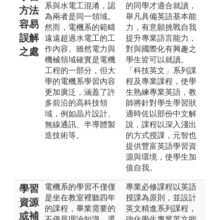
系與水電工混淆，認
的同學才適合就讀，
方法
為兩者是同一領域。
舉凡具備英語基本能
容易
然而，電機系的範疇
力，有意願挑戰自我
誤解
遠遠超過水電工的工
提升專業語言能力，
作內容。雖然電力與
對與國際化有興趣之
之處
機械領域確實是電機
學生皆可以就讀。
工程的一部分，但大
「科技英文」系列課
學的電機系學習內容
程及專業課程，使學
更加廣泛，涵蓋了許
生熟練專業英語，教
多前沿的高科技領
師將針對學生學習狀
域，例如晶片設計、
適時佐以部份中文解
無線通訊、半導體製
說，課程以深入淺出
造技術等。
的方式授課，元智也
提供豐富英語學習資
源與環境，使學生加
值自我。
電機系的學習不僅僅
專業必修課程以英語
學習
是坐在教室裡聽四年
授課為原則，並設計
資源
的課程，畢業需要的
英文精進系列課程，
或補
不僅是理論知識，還
強化學生專業英文能