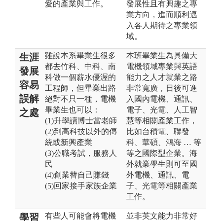
愛的產業與工作。
發展性且有興趣之專
業方向，進而順利邁
入各人期待之專業領
域。
雖說本系畢業生很多
本班畢業生為具備大
生涯
都去竹科、中科、南
電機領域專業與英語
發展
科做一個薪水優渥的
能力之人才就業之路
容易
工程師，但畢業出路
非常寬廣，日後可進
誤解
絕對不只一種，電機
入國內電機、通訊、
畢業生也可以：
電子、光電、人工智
之處
(1)升學讀博士當老師
慧等相關產業工作，
(2)到高科技以外的傳
比如台積電、聯發
統或新興產業
科、華碩、鴻海 … 等
(3)公職考試，服務人
等之國際型企業。海
民
外就業學生則可至國
(4)創業替自己賺錢
外電機、通訊、電
(5)回家接手家族企業
子、光電等相關產業
工作。
有些人可能會將電機
並非英文能力非常好
學習