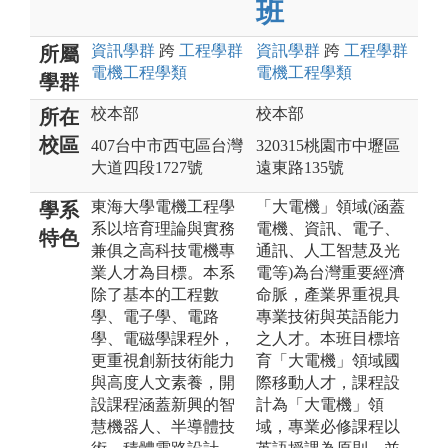
班
資訊
學群
跨
工程
學群
資訊
學群
跨
工程
學群
所屬
電機工程
學類
電機工程
學類
學群
校本部
校本部
所在
校區
407台中市西屯區台灣
320315桃園市中壢區
大道四段1727號
遠東路135號
東海大學電機工程學
「大電機」領域(涵蓋
學系
系以培育理論與實務
電機、資訊、電子、
特色
兼俱之高科技電機專
通訊、人工智慧及光
業人才為目標。本系
電等)為台灣重要經濟
除了基本的工程數
命脈，產業界重視具
學、電子學、電路
專業技術與英語能力
學、電磁學課程外，
之人才。本班目標培
更重視創新技術能力
育「大電機」領域國
與高度人文素養，開
際移動人才，課程設
設課程涵蓋新興的智
計為「大電機」領
慧機器人、半導體技
域，專業必修課程以