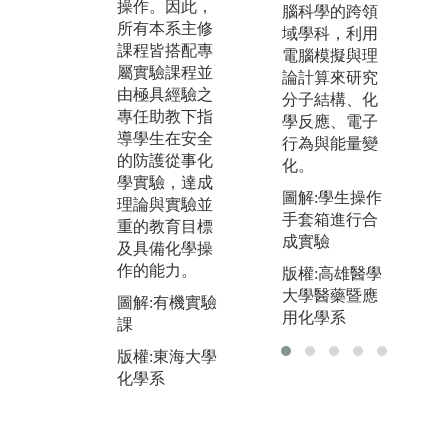
生於二年級之
習
操作。因此，
腦科學的跨領
後可以加入個
識
所有本系主修
域學科，利用
別教授之研究
年
課程皆搭配專
電腦模擬與理
實驗室進行專
示
屬實驗課程並
論計算來研究
題研究，藉此
自
由極具經驗之
分子結構、化
強化本身已有
學
專任助教下指
學反應、電子
之基礎化學知
品
導學生在安全
行為與能量變
識、磨練各化
品
的防護從事化
化。
學領域之實驗
化
學實驗，達成
圖解:學生操作
技巧、並獲取
果
理論與實驗並
手套箱進行合
更具特色、之
亦
重的教育目標
成實驗
化學專業技
親
及具備化學操
能，除了學習
化
作的能力。
版權:高雄醫學
實驗技術外，
到
大學醫藥暨應
圖解:有機實驗
並學習將資料
用
用化學系
課
數據處理彙整
標
及實驗成果撰
版權:東海大學
圖
寫。
化學系
生
版
化