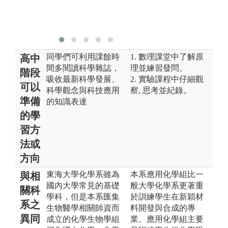
同學們可利用課餘時
1. 數理課堂中了解原
高中
間多閱讀科學雜誌，
理並練習發問。
階段
吸收最新科學發展、
2. 實驗課程中仔細觀
可以
科學觀念與科技應用
察, 思考並紀錄。
準備
的知識表達
的學
習方
法或
方向
東海大學化學系雖為
本系應用化學組比一
與相
國內大學常見的基礎
般大學化學系更著重
關科
學科，但是本系匯集
於訓練學生在新穎材
系之
生物醫學相關師資而
料開發與合成的專
異同
成立的化學生物學組
業。應用化學組主要