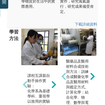
學物質於生活中的實
實作，研究風氣盛
開
際應用。
行，研究成果備受肯
定。
下載詳細資料
學習
方法
未上傳圖片
醫藥品及醫用
材料合成技術
與方法：訓練
課程互課親自
合成醫藥化學
學
動手操作實
品及醫用材料
學以致用-專題
海
驗：
與鑑定方式。
研究
化學系為基礎
計算化學：結
本
學科、重視學
合化學、物
本系大學部學
用
以致用的實驗
理、數學與電