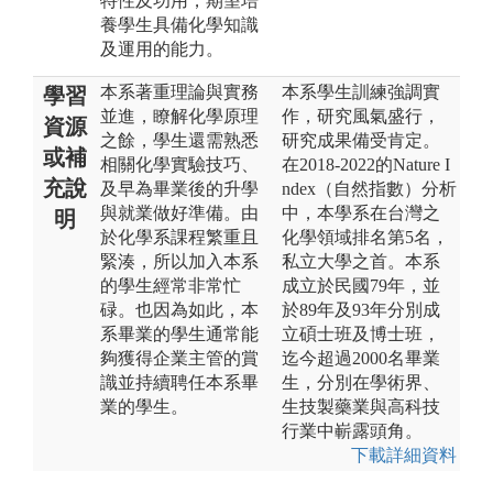
特性及功用，期望培
養學生具備化學知識
及運用的能力。
本系著重理論與實務
本系學生訓練強調實
學習
並進，瞭解化學原理
作，研究風氣盛行，
資源
之餘，學生還需熟悉
研究成果備受肯定。
或補
相關化學實驗技巧、
在2018-2022的Nature I
充說
及早為畢業後的升學
ndex（自然指數）分析
與就業做好準備。由
中，本學系在台灣之
明
於化學系課程繁重且
化學領域排名第5名，
緊湊，所以加入本系
私立大學之首。本系
的學生經常非常忙
成立於民國79年，並
碌。也因為如此，本
於89年及93年分別成
系畢業的學生通常能
立碩士班及博士班，
夠獲得企業主管的賞
迄今超過2000名畢業
識並持續聘任本系畢
生，分別在學術界、
業的學生。
生技製藥業與高科技
行業中嶄露頭角。
下載詳細資料