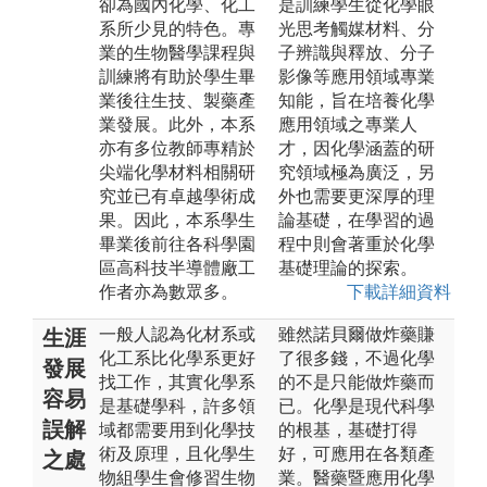
卻為國內化學、化工
是訓練學生從化學眼
系所少見的特色。專
光思考觸媒材料、分
業的生物醫學課程與
子辨識與釋放、分子
訓練將有助於學生畢
影像等應用領域專業
業後往生技、製藥產
知能，旨在培養化學
業發展。此外，本系
應用領域之專業人
亦有多位教師專精於
才，因化學涵蓋的研
尖端化學材料相關研
究領域極為廣泛，另
究並已有卓越學術成
外也需要更深厚的理
果。因此，本系學生
論基礎，在學習的過
畢業後前往各科學園
程中則會著重於化學
區高科技半導體廠工
基礎理論的探索。
作者亦為數眾多。
下載詳細資料
一般人認為化材系或
雖然諾貝爾做炸藥賺
生涯
化工系比化學系更好
了很多錢，不過化學
發展
找工作，其實化學系
的不是只能做炸藥而
容易
是基礎學科，許多領
已。化學是現代科學
誤解
域都需要用到化學技
的根基，基礎打得
術及原理，且化學生
好，可應用在各類產
之處
物組學生會修習生物
業。醫藥暨應用化學