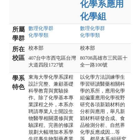
化學系應用
化學組
數理化
學群
數理化
學群
所屬
化學
學類
化學
學類
學群
校本部
校本部
所在
校區
407台中市西屯區台灣
80708高雄市三民區十
大道四段1727號
全一路100號
東海大學化學系課程
以化學方法訓練學生
學系
設計完整、兼顧基礎
學習研讀醫藥相關科
特色
科學教育與實驗操
學的系所，應用化學
作。除了化學基本專
組偏重應用化學視野
業課程之外，本系亦
研究各項新穎材料的
聘請專業人士開設生
分析與應用，舉凡新
物醫學相關選修與實
穎材料研發合成、食
驗課程。完善的修課
品檢測分析、自然界
規劃大幅增加本系學
化學反應成因…等
生從事生物製藥產業
等，都是本系/組研究