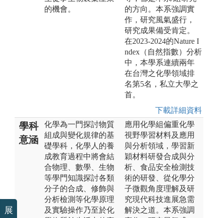
的機會。
的方向。本系強調實
作，研究風氣盛行，
研究成果備受肯定。
在2023-2024的Nature I
ndex（自然指數）分析
中，本學系連續兩年
在台灣之化學領域排
名第5名，私立大學之
首。
下載詳細資料
化學為一門探討物質
應用化學組偏重化學
學科
組成與變化規律的基
視野學習材料及應用
意涵
礎學科，化學人的養
與分析領域，學習新
成教育過程中將會結
穎材料研發合成與分
合物理、數學、生物
析、食品安全檢測技
等學門知識探討各類
術的研發、從化學分
分子的合成、修飾與
子微觀角度理解及研
分析檢測等化學原理
究現代科技進展急需
展
及實驗操作乃至於化
解決之道。本系強調