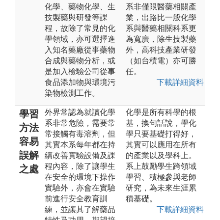
化學、藥物化學、生
系非僅限醫藥相關產
技製藥與研發等課
業，出路比一般化學
程，故除了常見的化
系與醫藥相關科系更
學領域，亦可選擇進
為寬廣，除生技製藥
入知名藥廠從事藥物
外，高科技產業研發
合成與藥物分析，或
（如台積電）亦可勝
是加入檢驗公司從事
任。
食品添加物與環境污
下載詳細資料
染物檢測工作。
外界常認為就讀化學
化學是所有科學的根
學習
系非常危險，需要常
基，換句話說，學化
方法
常接觸有毒溶劑，但
學只要基礎打得好，
容易
其實本系每年都在持
其實可以應用在所有
誤解
續改善實驗設備及課
的產業以及學科上。
程內容，除了讓學生
系上鼓勵學生跨領域
之處
在安全的環境下操作
學習、積極參與老師
實驗外，亦會在實驗
研究，為未來生涯累
前進行安全教育訓
積基礎。
練，並讓其了解藥品
下載詳細資料