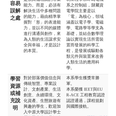
容易
能力。而是，必須有
系之控制組，隸屬資
誤解
解決生活中多種問題
電學院主要是以
的能力，藉由精準掌
「電」為核心，領域
之處
握對「形」的表達能
涵蓋以電子學、電磁
力，並以不同的媒體
學、電路學等學支為
進行溝通與創作，來
基礎，並結合數學理
為人類的生活謀求安
論以實現生活所需裝
全與幸福，才是設計
置而發展的科學工
的本質。
程，是發展或驅動各
類元件與裝置來改善
人類生活的應用科
學。
對於部落價值信念與
本系學生獲獎常勝
學習
傳統智慧、專業設
軍。
資源
計、文創產業、生活
本系榮獲 IEET與EU
或補
創意、永續環境、文
R‑ACE 工程教育認證
充說
化資產、生態旅遊有
認證通過，課程規劃
興趣的學生，歡迎加
與國際接軌。
明
入中原大學設計學士