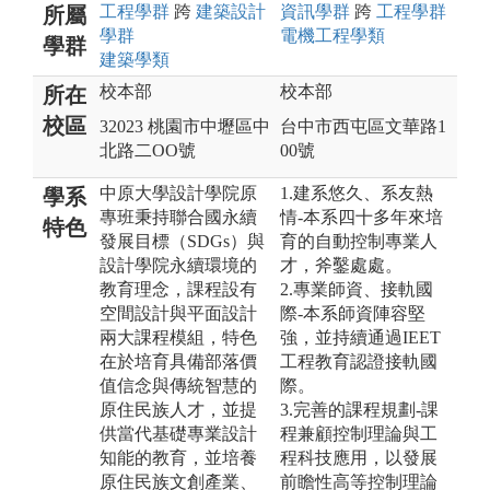
工程
學群
跨
建築設計
資訊
學群
跨
工程
學群
所屬
學群
電機工程
學類
學群
建築
學類
校本部
校本部
所在
校區
32023 桃園市中壢區中
台中市西屯區文華路1
北路二OO號
00號
中原大學設計學院原
1.建系悠久、系友熱
學系
專班秉持聯合國永續
情-本系四十多年來培
特色
發展目標（SDGs）與
育的自動控制專業人
設計學院永續環境的
才，斧鑿處處。
教育理念，課程設有
2.專業師資、接軌國
空間設計與平面設計
際-本系師資陣容堅
兩大課程模組，特色
強，並持續通過IEET
在於培育具備部落價
工程教育認證接軌國
值信念與傳統智慧的
際。
原住民族人才，並提
3.完善的課程規劃-課
供當代基礎專業設計
程兼顧控制理論與工
知能的教育，並培養
程科技應用，以發展
原住民族文創產業、
前瞻性高等控制理論