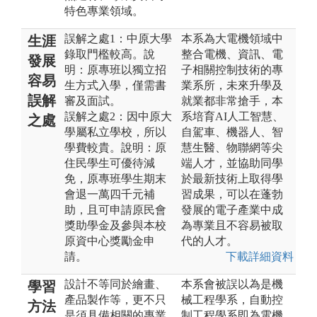
特色專業領域。
誤解之處1：中原大學
本系為大電機領域中
生涯
錄取門檻較高。說
整合電機、資訊、電
發展
明：原專班以獨立招
子相關控制技術的專
容易
生方式入學，僅需書
業系所，未來升學及
誤解
審及面試。
就業都非常搶手，本
誤解之處2：因中原大
系培育AI人工智慧、
之處
學屬私立學校，所以
自駕車、機器人、智
學費較貴。說明：原
慧生醫、物聯網等尖
住民學生可優待減
端人才，並協助同學
免，原專班學生期末
於最新技術上取得學
會退一萬四千元補
習成果，可以在蓬勃
助，且可申請原民會
發展的電子產業中成
獎助學金及參與本校
為專業且不容易被取
原資中心獎勵金申
代的人才。
請。
下載詳細資料
設計不等同於繪畫、
本系會被誤以為是機
學習
產品製作等，更不只
械工程學系，自動控
方法
是須具備相關的專業
制工程學系即為電機