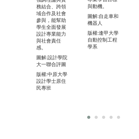
是活動的一大
過
與動機。
務結合、跨領
亮點，展現出
實
域合作及社會
一年級學生的
導
圖解:自走車和
參與，能幫助
設計創意與學
解
機器人
學生全面發展
習成果。
環
版權:逢甲大學
設計專業能力
培
圖解:設計學院
自動控制工程
與社會責任
問
設計聯展
學系
感。
力
版權:中原大學
圖解:設計學院
圖
設計學士原住
大一聯合評圖
教
民專班
學
版權:中原大學
學
設計學士原住
民專班
版
設
民