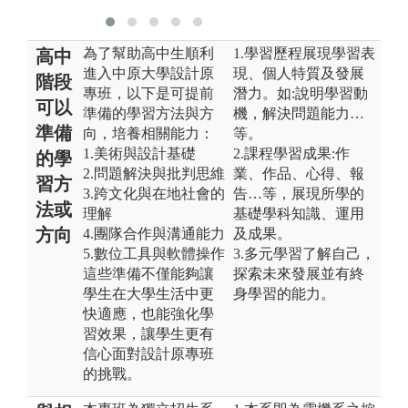
為了幫助高中生順利
1.學習歷程展現學習表
高中
進入中原大學設計原
現、個人特質及發展
階段
專班，以下是可提前
潛力。如:說明學習動
可以
準備的學習方法與方
機，解決問題能力…
準備
向，培養相關能力：
等。
1.美術與設計基礎
2.課程學習成果:作
的學
2.問題解決與批判思維
業、作品、心得、報
習方
3.跨文化與在地社會的
告…等，展現所學的
法或
理解
基礎學科知識、運用
方向
4.團隊合作與溝通能力
及成果。
5.數位工具與軟體操作
3.多元學習了解自己，
這些準備不僅能夠讓
探索未來發展並有終
學生在大學生活中更
身學習的能力。
快適應，也能強化學
習效果，讓學生更有
信心面對設計原專班
的挑戰。