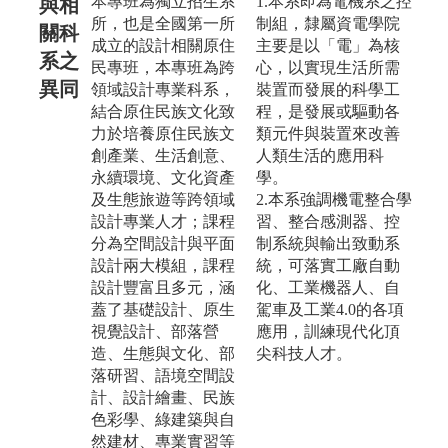
本專班為獨立招生系
1.本系即為電機系之控
與相
所，也是全國第一所
制組，隸屬資電學院
關科
成立的設計相關原住
主要是以「電」為核
系之
民專班，本專班為跨
心，以實現生活所需
異同
領域設計專業科系，
裝置而發展的科學工
結合原住民族文化致
程，是發展或驅動各
力於培養原住民族文
類元件與裝置來改善
創產業、生活創意、
人類生活的應用科
永續環境、文化資產
學。
及生態旅遊等跨領域
2.本系強調機電整合學
設計專業人才；課程
習、整合感測器、控
分為空間設計與平面
制系統與輸出致動系
設計兩大模組，課程
統，可落實工廠自動
設計豐富且多元，涵
化、工業機器人、自
蓋了基礎設計、原生
駕車及工業4.0的各項
視覺設計、部落營
應用，訓練現代化頂
造、生態與文化、部
尖科技人才。
落研習、語境空間設
計、設計繪畫、民族
色彩學、綠建築與自
然建材、專業實習等