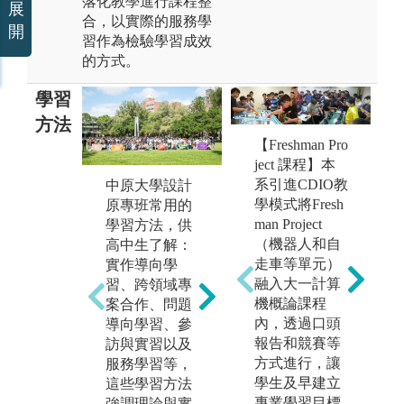
落化教學進行課程整
展
合，以實際的服務學
開
習作為檢驗學習成效
的方式。
學習
方法
【Freshman Pro
ject 課程】本
系引進CDIO教
中原大學設計
中原大學設計
中
學模式將Fresh
原專班常用的
學院「Design
原
man Project
學習方法，供
Together」設計
所
（機器人和自
高中生了解：
聯展圓滿落
展
走車等單元）
實作導向學
幕，吸引了全
期
融入大一計算
習、跨領域專
院多位師生及
基
機概論課程
案合作、問題
業界人士參與
計
內，透過口頭
導向學習、參
觀摩。本次聯
此
報告和競賽等
訪與實習以及
展中，大一基
原
方式進行，讓
服務學習等，
礎設計工作坊
景
學生及早建立
這些學習方法
的聯合評圖更
計
專業學習目標
強調理論與實