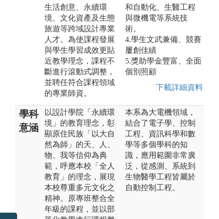
生活創意、永續環
和自動化、生醫工程
境、文化資產及生態
與微機電等系統技
旅遊等跨域設計專業
術。
人才。為使課程發展
4.學生文武兼備、競賽
與學生學習成效更貼
屢創佳績
近教學理念，課程不
5.獎助學金豐富、全面
斷進行滾動式調整，
個別照顧
並聘任符合課程領域
下載詳細資料
的專業師資。
以設計學院「永續環
本系為大電機領域，
學科
境」的教育理念，彰
結合了電子學、控制
意涵
顯原住民族「以大自
工程、資訊科學和數
然為師」的天、人、
學等多個學科的知
物、我等信仰為典
識，應用範圍非常廣
範，呼應本校「全人
泛，從感測、系統到
教育」的理念，展現
生物醫學工程皆屬於
本校尊重多元文化之
自動控制工程。
精神。原專班整合全
年級的課程，並以部