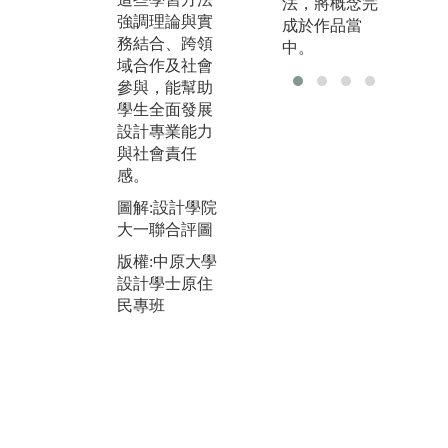
法，將概念完
的聯合評圖更
計
強調理論與實
成於作品當
是活動的一大
過
務結合、跨領
中。
亮點，展現出
實
域合作及社會
一年級學生的
導
參與，能幫助
設計創意與學
解
學生全面發展
習成果。
環
設計專業能力
培
圖解:設計學院
與社會責任
問
設計聯展
感。
力
版權:中原大學
圖解:設計學院
圖
設計學士原住
大一聯合評圖
教
民專班
學
版權:中原大學
學
設計學士原住
民專班
版
設
民