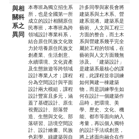
本專班為獨立招生系
許多同學與家長會將
與相
所，也是全國第一所
建築系與土木系、營
關科
成立的設計相關原住
建系混淆。建築系是
系之
民專班，本專班為跨
藝術、人文與工程三
異同
領域設計專業科系，
方面的整合，而土木
結合原住民族文化致
系與營建系幾乎完全
力於培養原住民族文
屬於工程的領域，在
創產業、生活創意、
藝術與人文方面幾無
永續環境、文化資產
涉及。「建築設計」
及生態旅遊等跨領域
是建築系最核心的課
設計專業人才；課程
程，此課程並非訓練
分為空間設計與平面
如何興建一棟建築
設計兩大模組，課程
物，而是訓練學生如
設計豐富且多元，涵
何在設計一個建築作
蓋了基礎設計、原生
品時，把環境、美
視覺設計、部落營
學、歷史、文化、機
造、生態與文化、部
能、都市等面向納入
落研習、語境空間設
考量，再以個人獨特
計、設計繪畫、民族
的設計手法或創意，
色彩學、綠建築與自
將上述面向融合在作