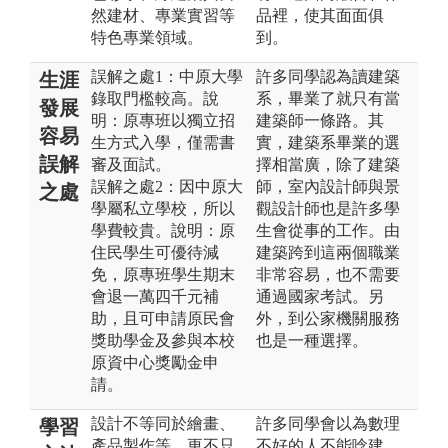
然建材、專業實習等
品裡，使其面面俱
特色專業領域。
到。
誤解之處1：中原大學
許多同學認為讀建築
生涯
錄取門檻較高。說
系，畢業了就只有當
發展
明：原專班以獨立招
建築師一條路。其
容易
生方式入學，僅需書
實，建築系畢業的選
誤解
審及面試。
擇相當廣，除了建築
誤解之處2：因中原大
師，室內設計師與景
之處
學屬私立學校，所以
觀設計師也是許多學
學費較貴。說明：原
生會從事的工作。由
住民學生可優待減
建築跨到這兩個職業
免，原專班學生期末
非常容易，也不需要
會退一萬四千元補
通過國家考試。另
助，且可申請原民會
外，到公家機關服務
獎助學金及參與本校
也是一種選擇。
原資中心獎勵金申
請。
設計不等同於繪畫、
許多同學會以為數理
學習
產品製作等，更不只
不好的人不能唸建