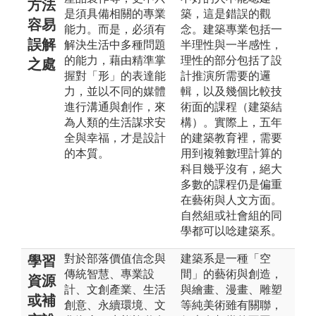
方法
是須具備相關的專業
築，這是錯誤的觀
容易
能力。而是，必須有
念。建築專業包括一
誤解
解決生活中多種問題
半理性與一半感性，
的能力，藉由精準掌
理性的部分包括了設
之處
握對「形」的表達能
計推演所需要的邏
力，並以不同的媒體
輯，以及幾個比較技
進行溝通與創作，來
術面的課程（建築結
為人類的生活謀求安
構）。實際上，五年
全與幸福，才是設計
的建築教育裡，需要
的本質。
用到複雜數理計算的
科目幾乎沒有，絕大
多數的課程仍是偏重
在藝術與人文方面。
自然組或社會組的同
學都可以唸建築系。
對於部落價值信念與
建築系是一種「空
學習
傳統智慧、專業設
間」的藝術與創造，
資源
計、文創產業、生活
與繪畫、漫畫、雕塑
或補
創意、永續環境、文
等純美術雖有關聯，