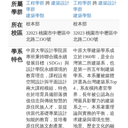
工程
學群
跨
建築設計
工程
學群
跨
建築設計
所屬
學群
學群
學群
建築
學類
建築
學類
校本部
校本部
所在
校區
32023 桃園市中壢區中
32023 桃園市中壢區中
北路二OO號
北路二OO號
中原大學設計學院原
中原大學建築學系成
學系
專班秉持聯合國永續
立於1960年，是全台
特色
發展目標（SDGs）與
灣第二所建築系，也
設計學院永續環境的
是第一所五年制建築
教育理念，課程設有
學系。本系屢被媒體
空間設計與平面設計
評選為台灣建築系Top
兩大課程模組，特色
4，系友橫跨產官學
在於培育具備部落價
界，長年被公認為台
值信念與傳統智慧的
灣最具影響力的建築
原住民族人才，並提
系之一。本系著重理
供當代基礎專業設計
論與實務的平衡，追
知能的教育，並培養
求建築與環境生態、
原住民族文創產業、
地景、歷史文化的融