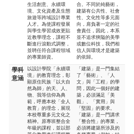
生活創意、永續環
合。不同於純藝術，
境、文化資產及生態
建築有公共性、社會
旅遊等跨域設計專業
性、文化性等多元面
人才。為使課程發展
向，肩負著一定的社
與學生學習成效更貼
會責任，因此，本系
近教學理念，課程不
並不追求狹隘的美學
斷進行滾動式調整，
或數位科技，我們相
並聘任符合課程領域
信人與環境才是建築
的專業師資。
的依歸。
以設計學院「永續環
「建築」是一門集結
學科
境」的教育理念，彰
了「藝術」、「人
意涵
顯原住民族「以大自
文」與「工程」的學
然為師」的天、人、
問，因此一個好的建
物、我等信仰為典
築，必須滿足「美
範，呼應本校「全人
觀」、「實用」與
教育」的理念，展現
「堅固」的要求。
本校尊重多元文化之
「建築」是一門講求
精神。原專班整合全
「整合性」的專業，
年級的課程，並以部
必須將建築所涉及的