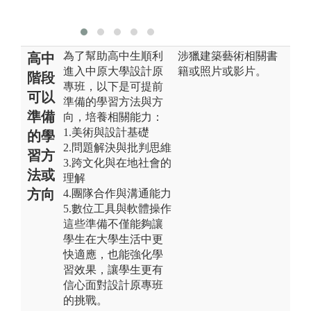
為了幫助高中生順利
涉獵建築藝術相關書
高中
進入中原大學設計原
籍或照片或影片。
階段
專班，以下是可提前
可以
準備的學習方法與方
準備
向，培養相關能力：
1.美術與設計基礎
的學
2.問題解決與批判思維
習方
3.跨文化與在地社會的
法或
理解
方向
4.團隊合作與溝通能力
5.數位工具與軟體操作
這些準備不僅能夠讓
學生在大學生活中更
快適應，也能強化學
習效果，讓學生更有
信心面對設計原專班
的挑戰。