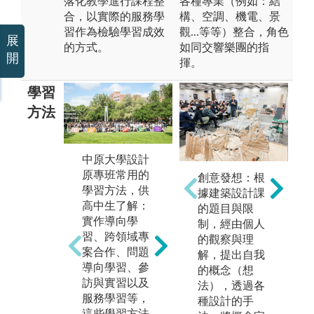
落化教學進行課程整
各種專業（例如：結
合，以實際的服務學
構、空調、機電、景
習作為檢驗學習成效
觀...等等）整合，角色
展
的方式。
如同交響樂團的指
開
揮。
學習
方法
中原大學設計
中原大學設計
中
原專班常用的
創意發想：根
學院「Design
原
學習方法，供
據建築設計課
Together」設計
所
高中生了解：
的題目與限
聯展圓滿落
展
實作導向學
制，經由個人
幕，吸引了全
期
習、跨領域專
的觀察與理
院多位師生及
基
案合作、問題
解，提出自我
業界人士參與
計
導向學習、參
的概念（想
觀摩。本次聯
此
訪與實習以及
法），透過各
展中，大一基
原
服務學習等，
種設計的手
礎設計工作坊
景
這些學習方法