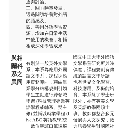
通與討論。
三、關心時事發展，
透過閱讀培養對外語
的語感及。
四、善用外語學習資
源，增加在日常生活
中使用的機會，相輔
相成深化學習成果。
國立中正大學外國語
與相
有別於一般英外文學
文學系暨研究所與時
關科
系，本系為應用外國
俱進，課程規劃有傳
系之
語文學系，課程採應
統的語言文學研讀，
異同
用實務導向，藉由畢
也有世界文化學習、
業學分結構規劃引領
科技應用、及職能培
學生主動進行跨領域
育。本系除了學士班
學習 (科技管理專業英
以外，亦有英美文學
語學程或輔系、雙主
及英語教學兩碩士
修) 並輔以就業學程 (L
班。教師群整合多元
ive ABC 英語教學/統
發展與人文探究，致
一數位翻譯口筆譯服
力培養學生對國際社