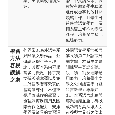
業、出版業或繼續深
論，中英語法等。課
造。
程皆有助於學生繼續
進修或從事其他相關
領域工作。且學生可
跨修華語文學程、及
輔系雙主修不同學院
課程，培養發展多元
職場能力。
外界常以為外語科系
外國語文學系常被誤
學習
只閱讀文學作品，並
解只讀第二外語或外
方法
研讀及探討語言理
國文學。本系主要是
容易
論，其實本系內容相
訓練學生英語文聽、
誤解
當多元廣泛，除了英
說、讀、寫及進階應
文聽說讀寫譯以及第
用能力；培養學生文
之處
二外語學習等紮實的
學文化與語言學（暨
基礎訓練外，不僅重
語言教學）專業知
視理論基礎的學習，
識。本系語言訓練與
也強調實務應用及團
專業知識並重，得以
隊合作之能力，安排
成功培育具深厚人文
學界及業界的實習課
素養與世界觀之傑出