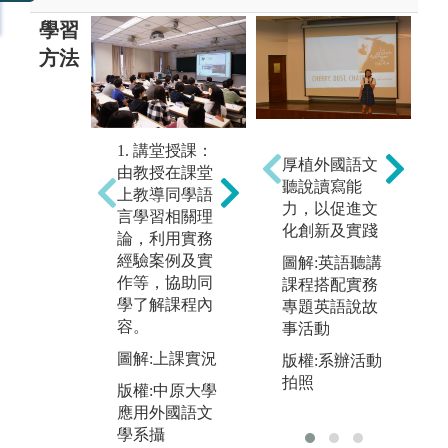
學習
方法
2.團隊學習：
1. 講堂授課：
3
語言學習之課
厚植外國語文
由教授在課堂
提
程設計讓同學
聽說讀寫能
上教導同學語
論
有機會有多次
力，以促進文
言學習相關理
教
的分組合作及
化創新及實踐
論，利用實務
透
上台報告機
經驗案例及實
圖解:英語聽講
從
會，進而學習
作等，協助同
課程搭配實務
學
與人合作的模
學了解課程內
專題英語說故
的
式。
容。
事活動
行
圖解:上課報告
主
圖解:上課實況
版權:系辦活動
實況
習
拍照
版權:中原大學
合
版權:中原大學
應用外國語文
應用外國語文
圖
學系攝
學系攝