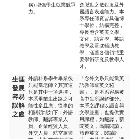
務) 增強學生就業競爭
會脈動之敏銳度及外
力。
國語言表達能力。本
系專任師資皆具備博
士學位，結構完整，
專長包含英美文學、
文化、語言學、英語
教學及電腦輔助教
學，涵蓋各個領域重
要學術研究及教學人
才。
外語科系學生畢業後
「念外文系只能當英
生涯
只能當老師？其實這
語教師或英文秘
發展
只是其中一項選擇，
書」，是本系容易被
容易
本系畢業生出路之可
高中生所誤解部分。
誤解
能性多且廣，從事的
本系之課程以語言與
相關領域如下：外語
文學並重，也提供實
之處
教師、翻譯專業人
用課程，如翻譯，新
員、企業經貿人員、
聞英文，高階閱讀，
外交人員、航空旅遊
旅遊英文，閱讀討