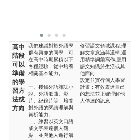
英
版
應
學
我們建議對於外語學
修習語文領域課程,理
高中
群有興趣的同學，可
解文章意涵與邏輯,運
階段
在高中時期累積以下
用精準詞彙寫作,應用
可以
各種經驗，從中培養
語文知識於生活或其
準備
相關基本能力。
他面向
設定並實行個人學習
的學
一、接觸外語雜誌小
計畫；有效表達自己
習方
說、外語歌曲、影
的想法並正確理解他
法或
片、紀錄片等，培養
人傳達的訊息
方向
對外語的閱讀理解與
賞析能力。
二、練習以英文口語
或文字表達個人觀
點，並與他人進行溝