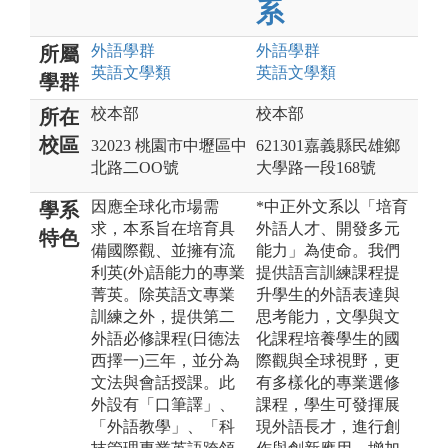
系
外語
學群
外語
學群
所屬
英語文
學類
英語文
學類
學群
校本部
校本部
所在
校區
32023 桃園市中壢區中
621301嘉義縣民雄鄉
北路二OO號
大學路一段168號
因應全球化市場需
*中正外文系以「培育
學系
求，本系旨在培育具
外語人才、開發多元
特色
備國際觀、並擁有流
能力」為使命。我們
利英(外)語能力的專業
提供語言訓練課程提
菁英。除英語文專業
升學生的外語表達與
訓練之外，提供第二
思考能力，文學與文
外語必修課程(日德法
化課程培養學生的國
西擇一)三年，並分為
際觀與全球視野，更
文法與會話授課。此
有多樣化的專業選修
外設有「口筆譯」、
課程，學生可發揮展
「外語教學」、「科
現外語長才，進行創