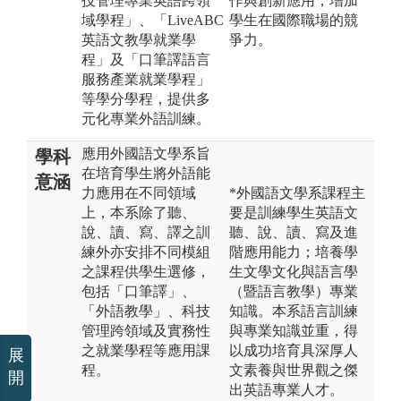
技管理專業英語跨領
作與創新應用，增加
域學程」、「LiveABC
學生在國際職場的競
英語文教學就業學
爭力。
程」及「口筆譯語言
服務產業就業學程」
等學分學程，提供多
元化專業外語訓練。
應用外國語文學系旨
學科
在培育學生將外語能
意涵
力應用在不同領域
*外國語文學系課程主
上，本系除了聽、
要是訓練學生英語文
說、讀、寫、譯之訓
聽、說、讀、寫及進
練外亦安排不同模組
階應用能力；培養學
之課程供學生選修，
生文學文化與語言學
包括「口筆譯」、
（暨語言教學）專業
「外語教學」、科技
知識。本系語言訓練
管理跨領域及實務性
與專業知識並重，得
之就業學程等應用課
以成功培育具深厚人
展
程。
文素養與世界觀之傑
開
出英語專業人才。