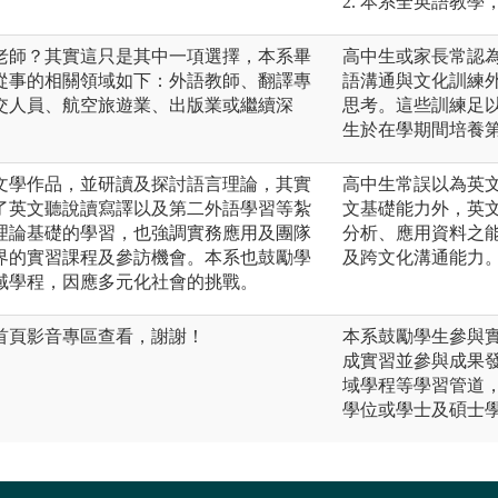
2. 本系全英語教
老師？其實這只是其中一項選擇，本系畢
高中生或家長常認
從事的相關領域如下：外語教師、翻譯專
語溝通與文化訓練
交人員、航空旅遊業、出版業或繼續深
思考。這些訓練足
生於在學期間培養
文學作品，並研讀及探討語言理論，其實
高中生常誤以為英
了英文聽說讀寫譯以及第二外語學習等紮
文基礎能力外，英
理論基礎的學習，也強調實務應用及團隊
分析、應用資料之
界的實習課程及參訪機會。本系也鼓勵學
及跨文化溝通能力
域學程，因應多元化社會的挑戰。
首頁影音專區查看，謝謝！
本系鼓勵學生參與
成實習並參與成果
域學程等學習管道
學位或學士及碩士