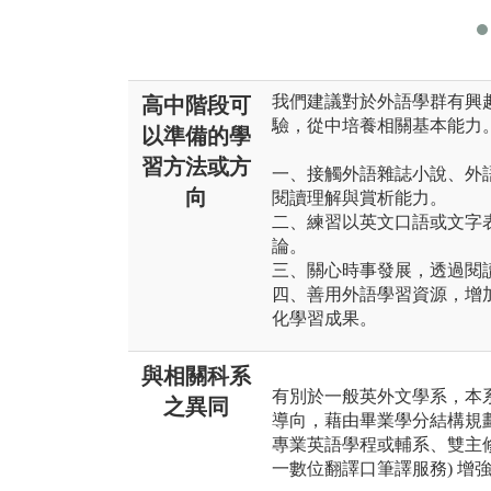
我們建議對於外語學群有興
高中階段可
驗，從中培養相關基本能力
以準備的學
習方法或方
一、接觸外語雜誌小說、外
向
閱讀理解與賞析能力。
二、練習以英文口語或文字
論。
三、關心時事發展，透過閱
四、善用外語學習資源，增
化學習成果。
與相關科系
有別於一般英外文學系，本
之異同
導向，藉由畢業學分結構規劃
專業英語學程或輔系、雙主修) 
一數位翻譯口筆譯服務) 增