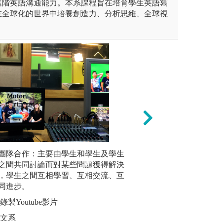
進階英語溝通能力。本系課程旨在培育學生英語寫
在全球化的世界中培養創造力、分析思維、全球視
學習之課程設計讓同學有機會
團隊合作：主要由學生和學生及學生
3. 實作教學：
多媒體製
及上台報告機會，進而學習與
之間共同討論而對某些問題獲得解決
經驗，透過實際教
關的影片
，學生之間互相學習、互相交流、互
的思考學習和行動
片、多媒
同進步。
和團隊合作經驗。
生邏輯思
製Youtube影片
圖解:中原國小英
圖解:數位
用外國語文學系攝
英文系
版權:中原大學應
版權:輔大