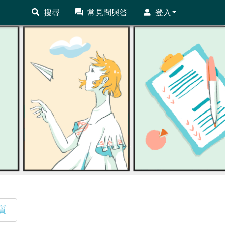
搜尋
常見問與答
登入
質