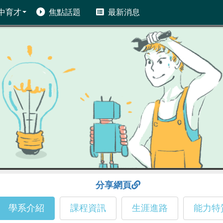
中育才
焦點話題
最新消息
分享網頁
學系介紹
課程資訊
生涯進路
能力特