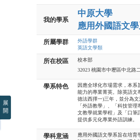
中原大學
我的學系
應用外國語文學
外語
學群
所屬學群
英語文
學類
校本部
所在校區
32023 桃園市中壢區中北路
因應全球化市場需求，本系旨
學系特色
能力的專業菁英。除英語文
德法西擇一)三年，並分為
展
「外語教學」、「科技管理專業
開
文教學就業學程」及「口筆
提供多元化專業外語訓練。
應用外國語文學系旨在培育
學科意涵