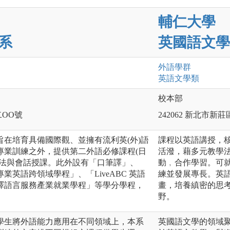
輔仁大學
系
英國語文學
外語
學群
英語文
學類
校本部
二OO號
242062 新北市新
在培育具備國際觀、並擁有流利英(外)語
課程以英語講授，
專業訓練之外，提供第二外語必修課程(日
活潑，藉多元教學
文法與會話授課。此外設有「口筆譯」、
動﹐合作學習。可
英語跨領域學程」、「LiveABC 英語
練並發展專長。英
譯語言服務產業就業學程」等學分學程，
畫，培養縝密的思
野。
學生將外語能力應用在不同領域上，本系
英國語文學的領域