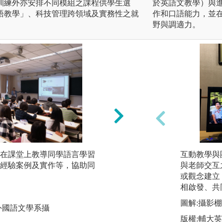
訓練外亦安排不同模組之課程供學生選
於英語文教學）與
語教學」、科技管理跨領域及實務性之就
作和口語能力，並
野與調適力。
教授在課堂上教導同學語言學習
2.團隊學習：語言
互動教學與
經驗案例及實作等，協助同
有多次的分組合作
與老師交互
人合作的模式。
或觀念建立
相啟發、共
圖解:上課報告實況
圖解:攝影棚錄
外國語文學系攝
版權:中原大學應
版權:輔大