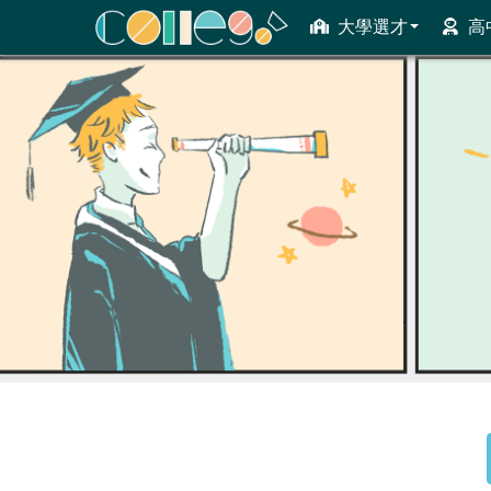
大學選才
高
ColleGo! 大學選才與高中育才輔助系統