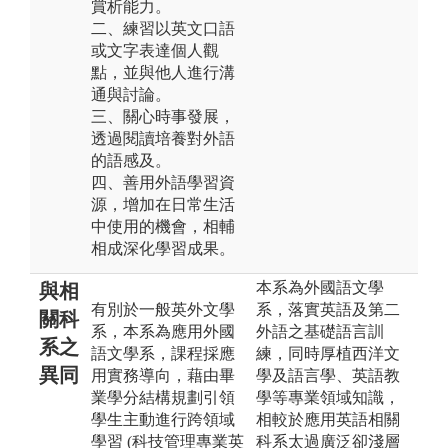
賞析能力。
二、練習以英文口語
或文字表達個人觀
點，並與他人進行溝
通與討論。
三、關心時事發展，
透過閱讀培養對外語
的語感及。
四、善用外語學習資
源，增加在日常生活
中使用的機會，相輔
相成深化學習成果。
本系為外國語文學
與相
有別於一般英外文學
系，落實英語及第二
關科
系，本系為應用外國
外語之基礎語言訓
系之
語文學系，課程採應
練，同時厚植西洋文
異同
用實務導向，藉由畢
學及語言學、英語教
業學分結構規劃引領
學等專業領域知識，
學生主動進行跨領域
相較於應用英語相關
學習 (科技管理專業英
科系太過廣泛卻淺層