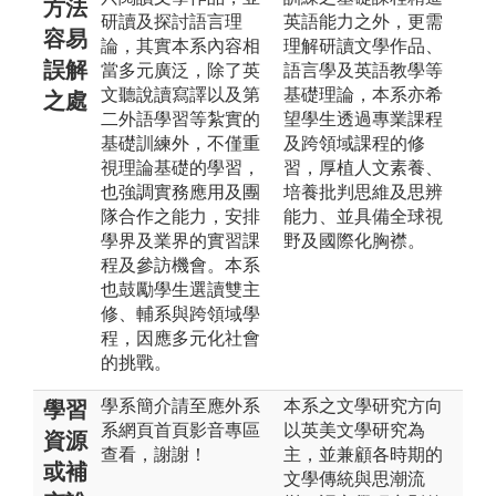
方法
研讀及探討語言理
英語能力之外，更需
容易
論，其實本系內容相
理解研讀文學作品、
誤解
當多元廣泛，除了英
語言學及英語教學等
文聽說讀寫譯以及第
基礎理論，本系亦希
之處
二外語學習等紮實的
望學生透過專業課程
基礎訓練外，不僅重
及跨領域課程的修
視理論基礎的學習，
習，厚植人文素養、
也強調實務應用及團
培養批判思維及思辨
隊合作之能力，安排
能力、並具備全球視
學界及業界的實習課
野及國際化胸襟。
程及參訪機會。本系
也鼓勵學生選讀雙主
修、輔系與跨領域學
程，因應多元化社會
的挑戰。
學系簡介請至應外系
本系之文學研究方向
學習
系網頁首頁影音專區
以英美文學研究為
資源
查看，謝謝！
主，並兼顧各時期的
或補
文學傳統與思潮流