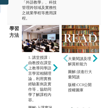
「外語教學」、科技
管理跨領域及實務性
之就業學程等應用課
程。
學習
方法
2.團隊學習：
1. 講堂授課：
3
大量閱讀及理
語言學習之課
由教授在課堂
提
解賞析能力
程設計讓同學
上教導同學語
論
有機會有多次
圖解:須進行大
言學習相關理
教
的分組合作及
量閱讀
論，利用實務
透
上台報告機
經驗案例及實
版權:CC0公開
從
會，進而學習
作等，協助同
授權圖庫
學
與人合作的模
學了解課程內
的
式。
容。
行
圖解:上課報告
主
圖解:上課實況