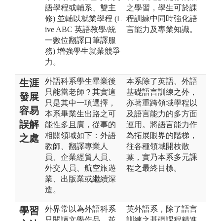
語學程或輔系、雙主
之學習，學生可於課
修) 並輔以就業學程 (L
程訓練中同時強化語
ive ABC 英語教學/統
言能力及專業知識。
一數位翻譯口筆譯服
務) 增強學生就業競爭
力。
外語科系學生畢業後
本系除了英語、外語
生涯
只能當老師？其實這
基礎語言訓練之外，
發展
只是其中一項選擇，
亦著重跨領域學程以
容易
本系畢業生出路之可
及語言能力的多方面
誤解
能性多且廣，從事的
運用。將語言能力作
相關領域如下：外語
為拓展眼界的階梯，
之處
教師、翻譯專業人
往各種領域開枝散
員、企業經貿人員、
葉，實乃本系多元課
外交人員、航空旅遊
程之最終目標。
業、出版業或繼續深
造。
外界常以為外語科系
英外語系，除了語言
學習
只閱讀文學作品，並
訓練之基礎課程精進