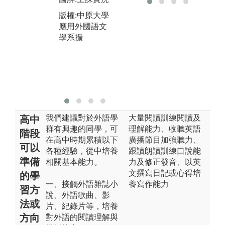
實況
習
版權:中原大學
合
版權:中原大學
應用外國語文
應用外國語文
圖
學系攝
學系攝
英
版
應
學
我們建議對於外語學
大量閱讀訓練閱讀及
高中
群有興趣的同學，可
理解能力、收聽英語
階段
在高中時期累積以下
廣播節目加強聽力、
可以
各種經驗，從中培養
跟讀朗讀訓練口說能
準備
相關基本能力。
力及修正發音、以英
文撰寫日記或心得培
的學
一、接觸外語雜誌小
養寫作能力
習方
說、外語歌曲、影
法或
片、紀錄片等，培養
方向
對外語的閱讀理解與