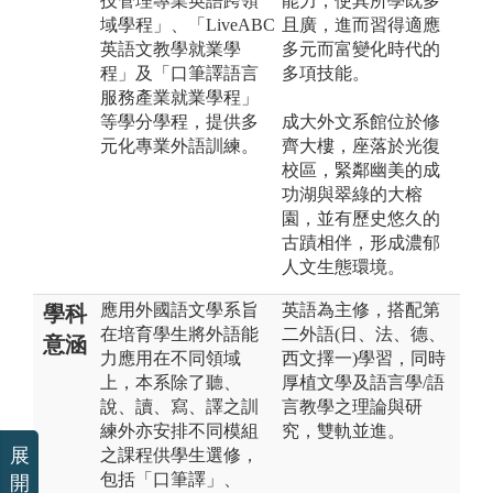
技管理專業英語跨領
能力，使其所學既多
域學程」、「LiveABC
且廣，進而習得適應
英語文教學就業學
多元而富變化時代的
程」及「口筆譯語言
多項技能。
服務產業就業學程」
等學分學程，提供多
成大外文系館位於修
元化專業外語訓練。
齊大樓，座落於光復
校區，緊鄰幽美的成
功湖與翠綠的大榕
園，並有歷史悠久的
古蹟相伴，形成濃郁
人文生態環境。
應用外國語文學系旨
英語為主修，搭配第
學科
在培育學生將外語能
二外語(日、法、德、
意涵
力應用在不同領域
西文擇一)學習，同時
上，本系除了聽、
厚植文學及語言學/語
說、讀、寫、譯之訓
言教學之理論與研
練外亦安排不同模組
究，雙軌並進。
展
之課程供學生選修，
包括「口筆譯」、
開