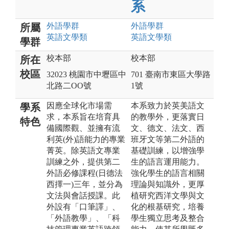
系
外語
學群
外語
學群
所屬
英語文
學類
英語文
學類
學群
校本部
校本部
所在
校區
32023 桃園市中壢區中
701 臺南市東區大學路
北路二OO號
1號
因應全球化市場需
本系致力於英美語文
學系
求，本系旨在培育具
的教學外，更落實日
特色
備國際觀、並擁有流
文、德文、法文、西
利英(外)語能力的專業
班牙文等第二外語的
菁英。除英語文專業
基礎訓練，以增強學
訓練之外，提供第二
生的語言運用能力。
外語必修課程(日德法
強化學生的語言相關
西擇一)三年，並分為
理論與知識外，更厚
文法與會話授課。此
植研究西洋文學與文
外設有「口筆譯」、
化的根基研究，培養
「外語教學」、「科
學生獨立思考及整合