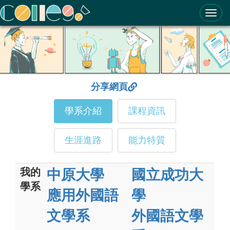
ColleGo! 大學選才與高中育才輔助系統
分享網頁
學系介紹
課程資訊
生涯進路
能力特質
我的
中原大學
國立成功大
學系
應用外國語
學
文學系
外國語文學