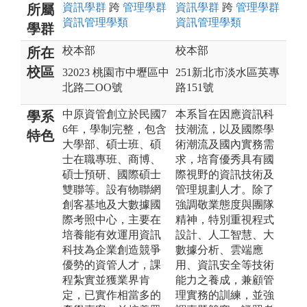
資訊
學群
跨
管理
學群
資訊
學群
跨
管理
學群
所屬
資訊管理
學類
資訊管理
學類
學群
校本部
校本部
所在
校區
32023 桃園市中壢區中
251新北市淡水區英專
北路二OO號
路151號
中原資管創立於民國7
本系旨在因應資訊科
學系
6年，學制完整，包含
技潮流，以及國際學
特色
大學部、碩士班、碩
術潮流及國內實務需
士在職專班、商博、
求，培育優秀具有國
碩士預研、國際碩士
際視野的資訊技術及
雙聯等。設有物聯網
管理規劃人才。除了
創客基地及大數據國
強調敬業態度與團隊
際考照中心，主要在
精神，特別重視程式
培養能有效運用資訊
設計、人工智慧、大
科技為企業創造競爭
數據分析、雲端應
優勢的資管人才，課
用、資訊安全等技術
程紮實並獲業界肯
能力之養成，兼顧管
定，已實作相當多的
理實務的訓練，並強