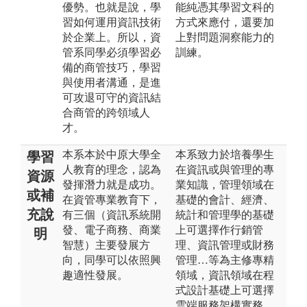
優勢。也就是說，學
能純憑其學習文科的
習如何運用資訊技術
方式來應付，還要加
於企業上。所以，資
上對問題洞察能力的
管系同學必須學習必
訓練。
備的商管技巧，學習
與使用者溝通，是進
可攻退可守的資訊結
合商管的跨領域人
才。
本系本於中原大學全
本系致力於培養學生
學習
人教育的理念，認為
在資訊或與管理的專
資源
發揮潛力就是成功。
業知識，管理領域在
或補
在資管專業教育下，
基礎的會計、經濟、
充說
有三個（資訊系統開
統計和管理學的基礎
發、電子商務、商業
上可選擇作行銷管
明
智慧）主要發展方
理、資訊管理或財務
向，同學可以依照興
管理…等為主修專精
趣適性發展。
領域，資訊領域在程
式設計基礎上可選擇
雲端服務架構實務、