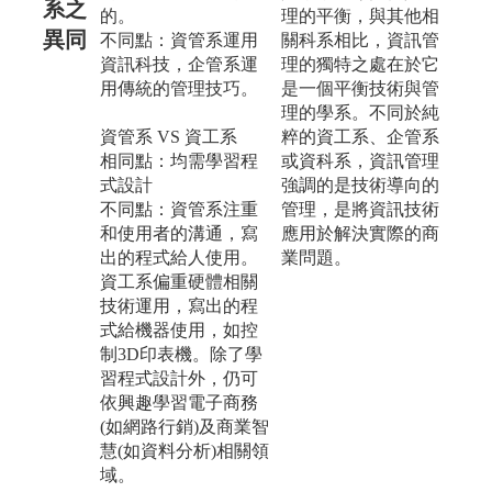
系之
的。
理的平衡，與其他相
異同
不同點：資管系運用
關科系相比，資訊管
資訊科技，企管系運
理的獨特之處在於它
用傳統的管理技巧。
是一個平衡技術與管
理的學系。不同於純
資管系 VS 資工系
粹的資工系、企管系
相同點：均需學習程
或資科系，資訊管理
式設計
強調的是技術導向的
不同點：資管系注重
管理，是將資訊技術
和使用者的溝通，寫
應用於解決實際的商
出的程式給人使用。
業問題。
資工系偏重硬體相關
技術運用，寫出的程
式給機器使用，如控
制3D印表機。除了學
習程式設計外，仍可
依興趣學習電子商務
(如網路行銷)及商業智
慧(如資料分析)相關領
域。