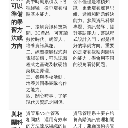
高中時期累積以下各
習不僅僅是堆積知
可以
種經驗，從中培養相
識，更要培養運算思
準備
關基本能力。
維、邏輯和問題解決
能力。參與資訊科學
的學
一、接觸資訊科技新
專題、資訊營隊，提
習方
聞、3C產品，可閱讀
升英語能力，嘗試程
法或
數位時代、網管人，
式設計入門，都是很
方向
培養資訊興趣。
好的準備方向。重要
二、練習接觸程式與
的是培養觀察與歸納
電腦架構，可先認識
的能力，學會用不同
程式之基礎及軟硬體
的視角看待問題。
架構之原理。
三、參與學校活動，
培養與同學團隊合作
之能力。
四、關心時事，了解
現代與資訊之關係。
資管系VS企管系
資訊管理系主要在培
與相
相同點：運用有效率
養高階資訊管理相關
關科
的方法達成組織的目
人才，兼顧技術與管