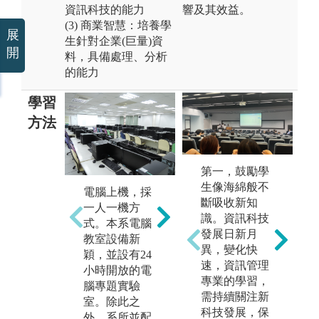
資訊科技的能力
響及其效益。
(3) 商業智慧：培養學
展
生針對企業(巨量)資
開
料，具備處理、分析
的能力
學習
方法
第一，鼓勵學
課堂聽講。各
生像海綿般不
電腦上機，採
分
種課程均要求
斷吸收新知
一人一機方
轉
教材上網，除
識。資訊科技
式。本系電腦
課
了課堂聽講
發展日新月
教室設備新
學
外，提供24小
異，變化快
穎，並設有24
習
時隨時學習環
速，資訊管理
小時開放的電
堂
境。
專業的學習，
腦專題實驗
討
需持續關注新
室。除此之
式
科技發展，保
外，系所並配
學