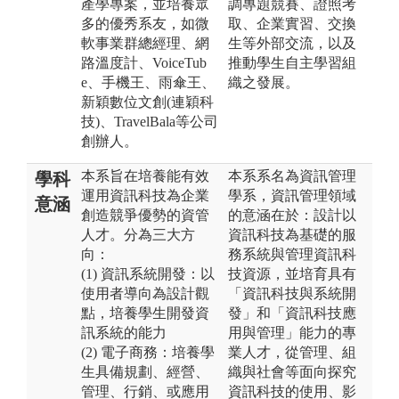
產學專案，並培養眾
調專題競賽、證照考
多的優秀系友，如微
取、企業實習、交換
軟事業群總經理、網
生等外部交流，以及
路溫度計、VoiceTub
推動學生自主學習組
e、手機王、雨傘王、
織之發展。
新穎數位文創(連穎科
技)、TravelBala等公司
創辦人。
本系旨在培養能有效
本系系名為資訊管理
學科
運用資訊科技為企業
學系，資訊管理領域
意涵
創造競爭優勢的資管
的意涵在於：設計以
人才。分為三大方
資訊科技為基礎的服
向：
務系統與管理資訊科
(1) 資訊系統開發：以
技資源，並培育具有
使用者導向為設計觀
「資訊科技與系統開
點，培養學生開發資
發」和「資訊科技應
訊系統的能力
用與管理」能力的專
(2) 電子商務：培養學
業人才，從管理、組
生具備規劃、經營、
織與社會等面向探究
管理、行銷、或應用
資訊科技的使用、影