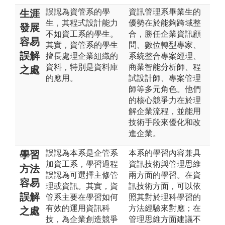
誤認為資管系的學
資訊管理系畢業生的
生涯
生，其程式設計能力
優勢在於能夠跨域整
發展
不如資工系的學生。
合，勝任企業資訊顧
容易
其實，資管系的學生
問、數位轉型專家、
誤解
擅長處理企業組織的
系統整合專案經理、
資料，特別是資料庫
商業智能分析師、程
之處
的應用。
試設計師、專案管理
師等多元角色。他們
的核心競爭力在於理
解企業流程，並能用
技術手段來優化和改
進企業。
誤認為本系是企管系
本系的學習內容兼具
學習
加資工系，學習過程
資訊技術與管理思維
方法
誤認為可選擇主修管
兩方面的學習。在資
容易
理或資訊。其實，資
訊技術方面，可以依
誤解
管系主要在學習如何
照其對於理科學習的
有效的運用資訊科
方法經驗來對應；在
之處
技，為企業創造競爭
管理思維方面建議不