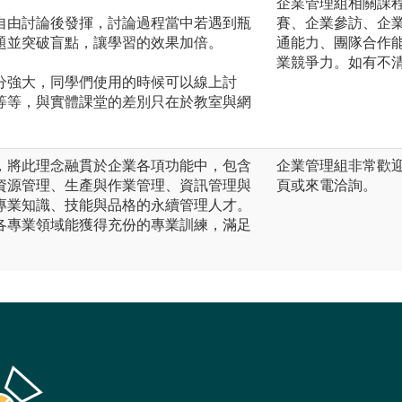
企業管理組相關課
自由討論後發揮，討論過程當中若遇到瓶
賽、企業參訪、企
題並突破盲點，讓學習的效果加倍。
通能力、團隊合作
業競爭力。如有不
分強大，同學們使用的時候可以線上討
等等，與實體課堂的差別只在於教室與網
，將此理念融貫於企業各項功能中，包含
企業管理組非常歡
資源管理、生產與作業管理、資訊管理與
頁或來電洽詢。
專業知識、技能與品格的永續管理人才。
各專業領域能獲得充份的專業訓練，滿足