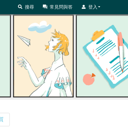
搜尋
常見問與答
登入
質