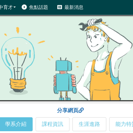
中育才
焦點話題
最新消息
分享網頁
學系介紹
課程資訊
生涯進路
能力特