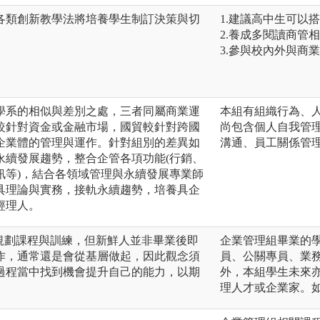
各類創新教學法將培養學生制訂決策與切
1.建議高中生可以
2.養成多閱讀商管
3.參與校內外與商
學系的相似與差別之處，三者同屬商業運
本組有組織行為、
較針對資金或金融市場，國貿較針對跨國
尚包含個人自我管理
企業體的管理與運作。針對組別的差異如
溝通、員工關係管理
永續發展趨勢，整合企管各項功能(行銷、
訊等)，結合各領域管理與永續發展專業師
具理論與實務，接軌永續趨勢，培養具企
經理人。
念規劃課程與訓練，但新鮮人並非畢業後即
企業管理組畢業的學
作，通常還是會從基層做起，因此觀念須
員、公關專員、業
過程當中找到機會提升自己的能力，以期
外，本組學生未來
理人才或企業家。