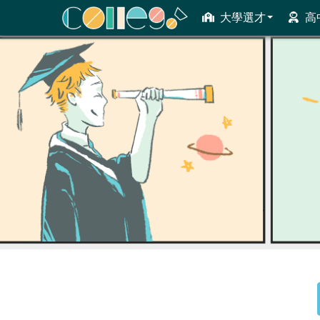
大學選才
高
ColleGo! 大學選才與高中育才輔助系統