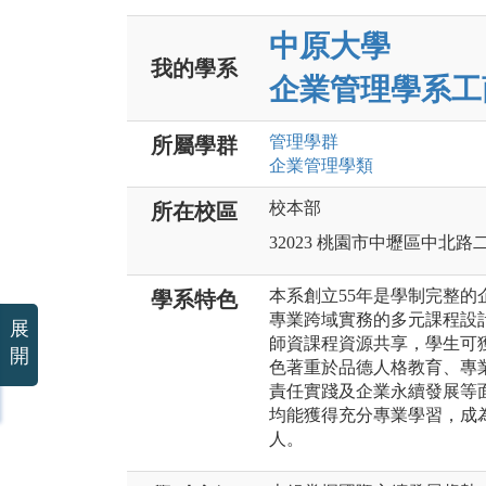
中原大學
我的學系
企業管理學系工
管理
學群
所屬學群
企業管理
學類
校本部
所在校區
32023 桃園市中壢區中北路
本系創立55年是學制完整
學系特色
專業跨域實務的多元課程設
展
師資課程資源共享，學生可
開
色著重於品德人格教育、專
責任實踐及企業永續發展等
均能獲得充分專業學習，成
人。