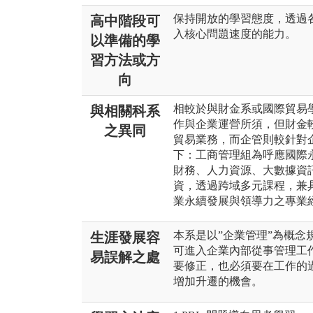
保持開放的學習態度，透過
高中階段可
入核心問題速度的能力。
以準備的學
習方法或方
向
相較於與財金系或國際貿易
與相關科系
作與企業運營所須，但財金
之異同
貿易業務，而企管則較針對
下：工商管理組為呼應國際
財務、人力資源、大數據資
資，透過跨域多元課程，兼
業永續發展與領導力之專業
本系是以”企業管理”為概
生涯發展容
可進入企業內部從事管理工
易誤解之處
要修正，也必須要在工作的
增加升遷的機會。