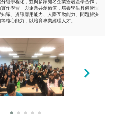
業分組學程化，並與多家知名企業簽署產學合作，
的實作學習，與企業共創價值，培養學生具備管理
營知識、資訊應用能力、人際互動能力、問題解決
知等核心能力，以培育專業經理人才。
3.
業界專題
實作教學-實際參
學習