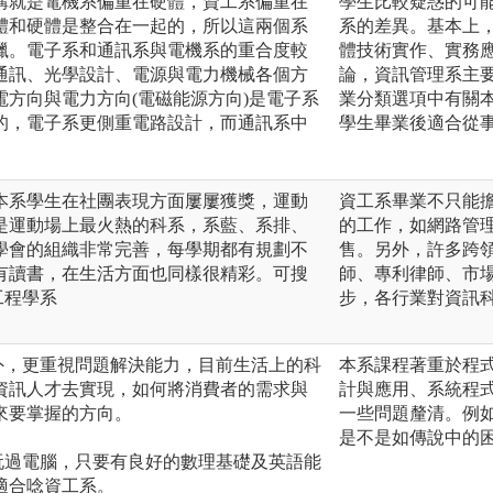
講就是電機系偏重在硬體，資工系偏重在
學生比較疑惑的可
體和硬體是整合在一起的，所以這兩個系
系的差異。基本上
獵。電子系和通訊系與電機系的重合度較
體技術實作、實務
通訊、光學設計、電源與電力機械各個方
論，資訊管理系主要
方向與電力方向(電磁能源方向)是電子系
業分類選項中有關本
的，電子系更側重電路設計，而通訊系中
學生畢業後適合從
。
本系學生在社團表現方面屢屢獲獎，運動
資工系畢業不只能
是運動場上最火熱的科系，系藍、系排、
的工作，如網路管
學會的組織非常完善，每學期都有規劃不
售。另外，許多跨領
有讀書，在生活方面也同樣很精彩。可搜
師、專利律師、市
工程學系
步，各行業對資訊
外，更重視問題解決能力，目前生活上的科
本系課程著重於程
資訊人才去實現，如何將消費者的需求與
計與應用、系統程
來要掌握的方向。
一些問題釐清。例如
是不是如傳說中的困
玩過電腦，只要有良好的數理基礎及英語能
適合唸資工系。