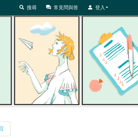
搜尋
常見問與答
登入
質