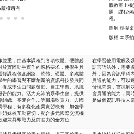
版權:中原大學資工
腦教室上機
系版權所有
題，課程例
程。
圖解:虛擬
版權:本系
作並重，由基本課程到各項軟體、硬體必
在學習使用電腦及
對於實際動手實作的嚴格要求，使學生具
語言語法外，需要
選修課程包含網路、軟體、硬體、多媒體
外，因為資訊學科
學生的學習與不斷創新的資訊科技發展同
貫通的能力，可以
，養成學生由問題發掘、自主學習、系統
發現問題，嘗試解
報告的能力。活力充沛的系學生會，提供
會貫通的能力，同
導組織、團隊合作…等職場軟實力。與國
是做個資訊科技人
業學程，有多樣化產業實習機會，加強學
外姐妹校互動密切，配合多元國際交流機
歡迎兼具即戰力及前瞻力的全方位