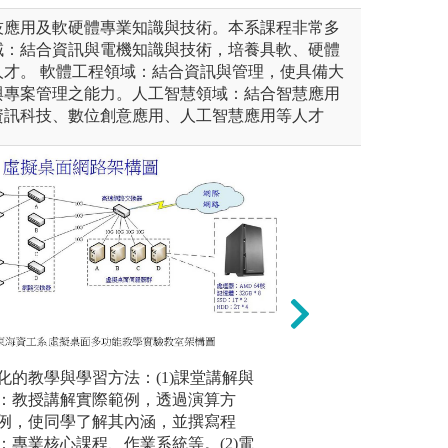
技應用及軟硬體專業知識與技術。本系課程非常多
域：結合資訊與電機知識與技術，培養具軟、硬體
人才。 軟體工程領域：結合資訊與管理，使具備大
與專案管理之能力。人工智慧領域：結合智慧應用
資訊科技、數位創意應用、人工智慧應用等人才
化的教學與學習方法：(1)課堂講解與
實驗實作教學
(3)硬體
讓同學有機會有多次的分組合
：教授講解實際範例，透過演算方
教授及助教協助同
『電子系統
與人合作的模式。
例，使同學了解其內涵，並撰寫程
具備自己設計預期
計教學實
：專業核心課程、作業系統等。(2)電
子電路學實