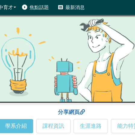
中育才
焦點話題
最新消息
分享網頁
學系介紹
課程資訊
生涯進路
能力特