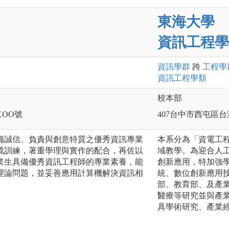
東海大學
資訊工程學
資訊
學群
跨
工程
學
資訊工程
學類
校本部
二OO號
407台中市西屯區台
備誠信、負責與創意特質之優秀資訊專業
本系分為「資電工
成訓練，著重學理與實作的配合，再佐以
域教學。為迎合人
業生具備優秀資訊工程師的專業素養，能
創新應用，特加強
理論問題，並妥善應用計算機解決資訊相
統、數位創新應用技
部、教育部、及產
醫療等研究並與產業
具學術研究、產業