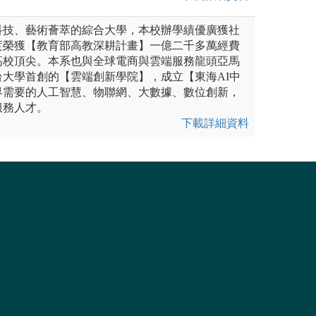
科技、藝術薈萃的綜合大學，本校辦學績優廣獲社
度榮獲【教育部高教深耕計畫】一億二千多萬經費
高校頂尖。本系也與全球電商與雲端服務龍頭亞馬
大學首創的【雲端創新學院】，成立【東海AI中
界需要的人工智慧、物聯網、大數據、數位創新，
服務人才。
下載詳細資料