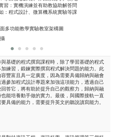
系版權所有
版權:中原大學資
實習：實機演練並有助教協助解答問
程等。
如：程式設計、微算機系統實驗等課
圖解:電子
版權:本系
桌面多功能教學實驗教室架構圖
拍攝
參與基礎的程式撰寫課程時，除了學習基礎的程式
多加練習，鍛鍊實際撰寫程式解決問題的能力。此
內容豐富且具一定廣度，因為需要具備歸納與融會
透過參加程式設計專題來加強這項能力，透過自己
決回答它，將有助於提升自己的觀察力，歸納與融
時也能培養動手做的實力。最後，與國際接軌一直
需要具備的能力，需要提升英文的聽說讀寫能力。