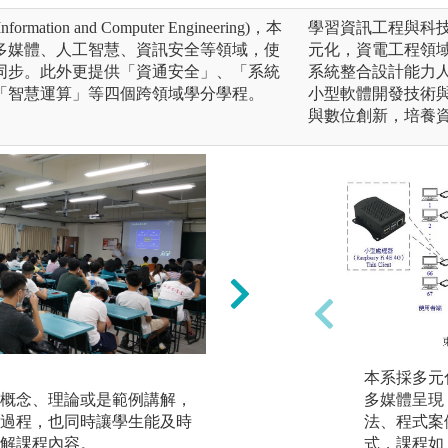
ormation and Computer Engineering)，本
學習資訊工程與科
多媒體、人工智慧、資訊安全等領域，使
元化，資電工程領
同步。此外更提供「資通安全」、「系統
系統整合設計能力
「智慧運算」等四個跨領域學分學程。
小型軟體開發技術
與數位創新，培養
團隊學習
本系採多元
概念、理論或是範例講解，
課程設計上將刻意
多媒體呈現
過程，也同時讓學生能及時
作機會，進而學習
法、程式案
解課程內容。
式，課程如