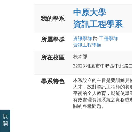
中原大學
我的學系
資訊工程學系
資訊
學群
跨
工程
學群
所屬學群
資訊工程
學類
校本部
所在校區
32023 桃園市中壢區中北路
本系設立的主旨是要訓練具
學系特色
人才，故對資訊工程師的養
平衡的全人教育，期能使畢
有效處理資訊系統之實務或
關的各種問題。
展
開