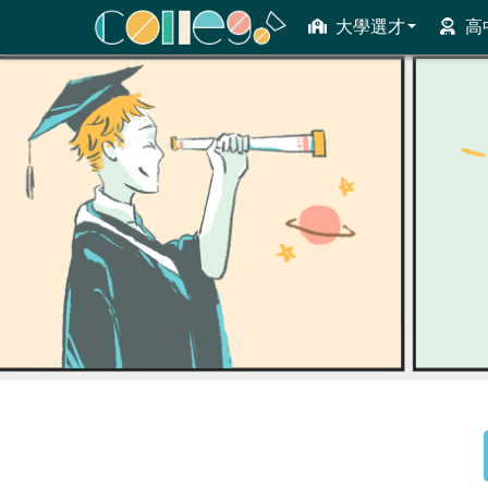
大學選才
高
ColleGo! 大學選才與高中育才輔助系統