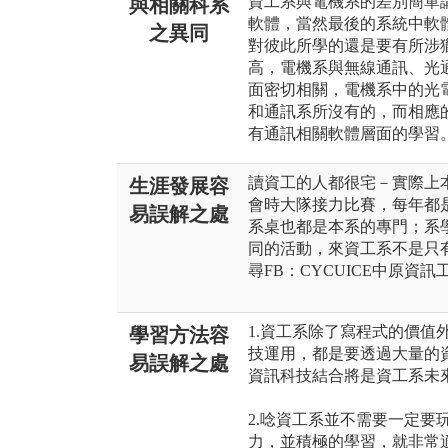
資工系與電機系的差別簡單
與相關科系
軟體，當然最後的系統中軟
之異同
對彼此所學的還是要有所涉
高，電機系與無線通訊、光
面密切相關，電機系中的光電
和通訊系所沒有的，而相應
有通訊相關軟體層面的學習
讀資工的人都很宅－實際上
生涯發展容
會時大隊接力比賽，每年都
易誤解之處
系桌也都是本系的專門；系
同的活動，來資工系不是只
尋FB：CYCUICE中原資訊
1.資工系除了寫程式的價值
學習方法容
技運用，都是要透過大量的
易誤解之處
資訊科技結合將是資工系未
2.唸資工系並不需要一定要
力，並積極的學習，就非常