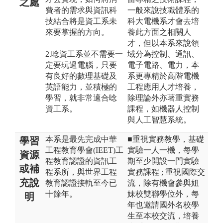
之處
費者的需求與資訊科
一般來說技職體系的
技結合將是資工系未
科大電機系才會去培
來要掌握的方向。
養此方面之相關人
才，但以本系來說領
2.唸資工系並不需要一
域分為控制、通訊、
定要玩過電腦，只要
電子電路、電力，本
有良好的數理基礎及
系更專精於高階電機
英語能力，並積極的
工程應用人才培養，
學習，就非常適合唸
除理論外亦著重實務
資工系。
課程，如機器人控制
與人工智慧系統。
本系是最先完成中華
■重視實務教學，基礎
學習
工程教育學會(IEET)工
實驗一人一機，每學
資源
程教育認證的資訊工
期至少開設一門實驗
或補
程系所，與世界工程
實務課程 ; 重視國際交
充說
教育認證接軌至今已
流，除有機會參與姐
十餘年。
妹校雙聯學位外，每
明
年也邀請國外名校學
生至本校交流，培養