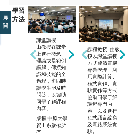
學習
展
方法
開
課堂講授
由教授在課堂
團隊學習
課程教授: 由教
實
上進行概念、
課程設計上將
授以課堂講授
教
理論或是範例
刻意讓同學有
方式釐清電機
助
講解，傳授知
機會有多次的
專業學理，利
際
識和技能的全
分組合作機
用實際計算、
讓
過程，也同時
會，進而學習
程式實作、實
己
讓學生能及時
與人合作的模
驗實作等方式
能
問答，以協助
式。
協助同學了解
力
同學了解課程
課程專門內
學
版權:中原大學
內容。
容，以及進行
資工系版權所
版
程式語言編寫
版權:中原大學
有
資
及電路系統實
資工系版權所
有
驗。
有