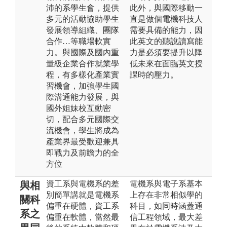
沛的系學生會，提供
此外，與國際移動一
多元的活動協助學生
直是做個電機科技人
發展領導組織、團隊
需要具備的能力，因
合作…等職場軟實
此英文的聽說讀寫能
力。與國際及國內重
力是必須要提升以降
量級企業合作就業學
低未來在面臨英文授
程，有多樣化產業實
課時的壓力。
習機會，加強學生國
際溝通能力發展，與
國外姐妹校互動密
切，配合多元國際交
流機會，學生將成為
產業界最受歡迎兼具
即戰力及前瞻力的全
方位
資工系與電機系的差
電機系與電子系基本
與相
別簡單講就是電機系
上存在非常相似學的
關科
偏重在硬體，資工系
科目，如同時涵蓋通
系之
偏重在軟體，當然最
信工程領域，最大差