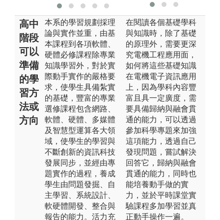
本系的學習規劃採理
在閱讀各個基礎學科
高中
論與實作並重，由基
與知識時，除了基礎
階段
本課程到各項軟體、
的原理外，需要更深
可以
硬體必修課程除專業
究電機工程應用面，
準備
知識學習外，對於實
如何將這些基礎知識
際動手實作的嚴格要
在電機電子資訊應用
的學
求，使學生具備紮實
上，因為學科內容豐
習方
的基礎，豐富的專業
富且具一定廣度，需
法或
選修課程包含網路、
要具備歸納與融會貫
方向
軟體、硬體、多媒體
通的能力，可以透過
及智慧型運算各大領
參加科學專題來加強
域，使學生的學習與
這項能力，透過自己
不斷創新的資訊科技
發現問題，嘗試解決
發展同步，並經由專
回答它，歸納與融會
題實作的過程，養成
貫通的能力，同時也
學生由問題發掘、自
能培養動手做的實
主學習、系統設計、
力，並於平時課堂實
軟硬體開發、整合與
驗課程多加學習並真
報告的能力。活力充
正動手操作一遍。