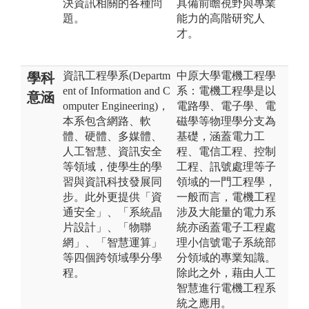
決資訊相關的各種問
具備前瞻視野與專業
題。
能力的高階研究人
才。
資訊工程學系(Departm
中原大學電機工程學
學科
ent of Information and C
系：電機工程學是以
意涵
omputer Engineering)，
電路學、電子學、電
本系包含網路、軟
磁學等物理學分支為
體、硬體、多媒體、
基礎，涵蓋電力工
人工智慧、資訊安全
程、電信工程、控制
等領域，使學生的學
工程、訊號處理等子
習與資訊科技發展同
領域的一門工程學，
步。此外更提供「資
一般而言，電機工程
通安全」、「系統晶
涉及大能量的電力系
片設計」、「物聯
統亦函蓋電子工程處
網」、「智慧運算」
理小信號電子系統部
等四個跨領域學分學
分領域的專業知識。
程。
除此之外，藉由人工
智慧進行電機工程系
統之應用。