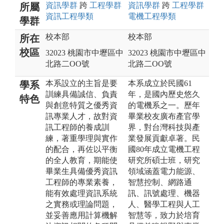
資訊
學群
跨
工程
學群
資訊
學群
跨
工程
學群
所屬
資訊工程
學類
電機工程
學類
學群
校本部
校本部
所在
校區
32023 桃園市中壢區中
32023 桃園市中壢區中
北路二OO號
北路二OO號
本系設立的主旨是要
本系成立於民國61
學系
訓練具備誠信、負責
年，是國內歷史悠久
特色
與創意特質之優秀資
的電機系之一。歷年
訊專業人才，故對資
畢業校友廣布產官學
訊工程師的養成訓
界，對台灣科技與產
練，著重學理與實作
業發展貢獻卓著。民
的配合，再佐以平衡
國80年成立電機工程
的全人教育，期能使
研究所碩士班，研究
畢業生具備優秀資訊
領域涵蓋電力能源、
工程師的專業素養，
智慧控制、網路通
能有效處理資訊系統
訊、訊號處理、機器
之實務或理論問題，
人、醫學工程與人工
並妥善應用計算機解
智慧等，致力於培育