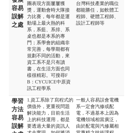
團表現方面屢屢獲
台灣科技產業的職位
容易
獎，運動會時大隊接
都能勝任，如軟體工
誤解
力比賽，每年都是運
程師、硬體工程師、
動場上最火熱的科
設計工程師等
之處
系，系藍、系排、系
桌也都是本系的專
門；系學會的組織非
常完善，每學期都有
規劃不同的活動，來
資工系不是只有讀
書，在生活方面也同
樣很精彩。可搜尋F
B：CYCUICE中原資
訊工程學系
1.資工系除了寫程式的
一般人容易誤會電機
學習
價值外，更重視問題
系一定會汽修或配
方法
解決能力，目前生活
電，不過基本上因為
容易
上的科技運用，都是
電機領域相當廣泛，
誤解
要透過大量的資訊人
由於配電與汽修屬相
才去實現，如何將消
當專精之技術課程，