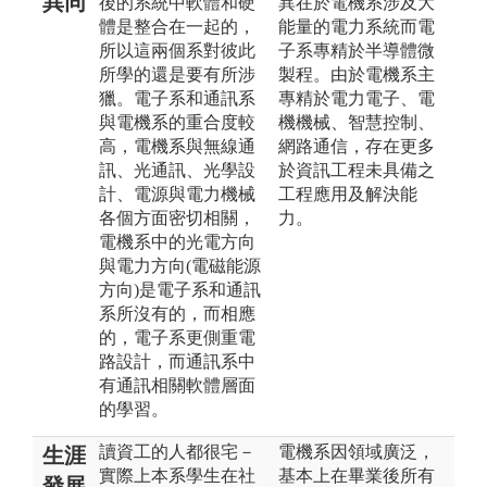
異同
後的系統中軟體和硬
異在於電機系涉及大
體是整合在一起的，
能量的電力系統而電
所以這兩個系對彼此
子系專精於半導體微
所學的還是要有所涉
製程。由於電機系主
獵。電子系和通訊系
專精於電力電子、電
與電機系的重合度較
機機械、智慧控制、
高，電機系與無線通
網路通信，存在更多
訊、光通訊、光學設
於資訊工程未具備之
計、電源與電力機械
工程應用及解決能
各個方面密切相關，
力。
電機系中的光電方向
與電力方向(電磁能源
方向)是電子系和通訊
系所沒有的，而相應
的，電子系更側重電
路設計，而通訊系中
有通訊相關軟體層面
的學習。
讀資工的人都很宅－
電機系因領域廣泛，
生涯
實際上本系學生在社
基本上在畢業後所有
發展