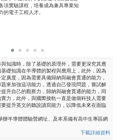
導體產業，可強化動手能力。
各項實驗課程，培養成為兼具專業知
發表，並
圖解:由教授與業
力的電子工程人才。
與首屆台
習場域
版權:系所提供
最佳類比
獎。每年參
競賽」屢
科與知識時，除了基礎的原理外，需要更深究其應
個基礎知識在半導體的製程與應用上，此外，因為
一定廣度，因為需要具備歸納與融會貫通的能力，
專題來加強這項能力，透過自己發現問題，嘗試解
於提升自己的觀察力，歸納與融會貫通的能力，同
的實力，此外，與國際接軌一直是做個科技人需要
需要提升英文的聽說讀寫能力，以降低未來在面臨
。
期舉辦半導體體驗營網址、及本系備有高中生專區網
下載詳細資料