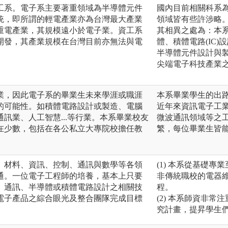
工系。電子系主要著重領域為半導體元件
國內目前相關科系
統，即所謂的輕電產業亦為台灣最大產業
領域皆有些許涉略
重電產業，其規模遠小於電子業。資工系
其相異之處為：本
開發，其產業規模在台灣目前亦無法與電
體、積體電路(IC
半導體元件設計與
尖端電子科技產業之
業，因此電子系的畢業生未來學涯或職涯
本系畢業學生的出
的可能性。如積體電路設計或製造、電腦
近年來資訊電子工業
訊業、人工智慧...等行業。本系畢業校友
微波通訊領域等之工
在少數，包括在各公私立大專院校擔任教
繁，每位畢業生皆
、材料、資訊、控制、通訊與數學等各領
(1) 本系從基礎
通。一位電子工程師的培養，基本上只要
非傳統職校的電器
、通訊、半導體或積體電路設計之相關技
程。
電子產品之綜合眼光及整合團隊完成目標
(2) 本系師資非
究計畫，提昇學生