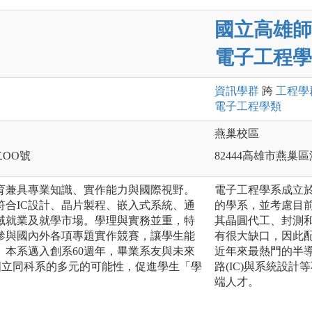
國立高雄師
電子工程學
資訊
學群
跨
工程
學
電子工程
學類
燕巢校區
二OO號
82444高雄市燕巢區
育兼具專業知識、實作能力與國際視野。
電子工程學系成立
符合IC設計、晶片製程、嵌入式系統、通
的學系，並考慮目
域就業及就學市場。學理與實務並重，特
其晶圓代工、封測和
參與國內外各項專題實作競賽，讓學生能
有很大缺口，因此
。本系邁入創系60週年，畢業系友與未來
近年來最熱門的半
國立同科系的多元的可能性，促進學生「學
路(IC)與系統設
端人才。