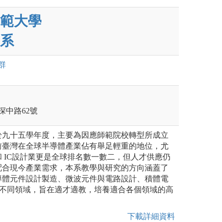
範大學
系
群
深中路62號
於九十五學年度，主要為因應師範院校轉型所成立
前臺灣在全球半導體產業佔有舉足輕重的地位，尤
 IC設計業更是全球排名數一數二，但人才供應仍
配合現今產業需求，本系教學與研究的方向涵蓋了
導體元件設計製造、微波元件與電路設計、積體電
計等不同領域，旨在適才適教，培養適合各個領域的高
下載詳細資料