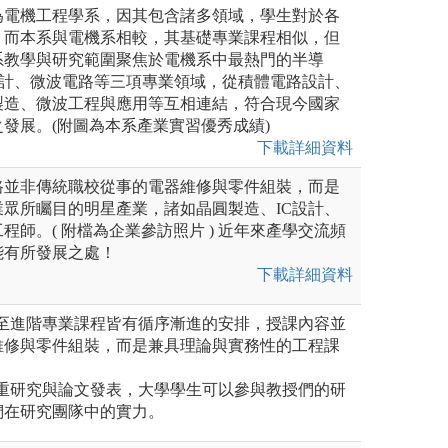
為電機工程學系，因其包含諸多領域，學生對於各
。而本系與電機系相較，其基礎專業課程相似，但
系教學與研究範圍聚焦於電機系中最熱門的半導
)設計、微波電路等三項專業領域，從積體電路設計、
製造、微波工程與應用等互相連結，符合現今國家
發展。(附圖為本系產業實習優秀成績)
下載詳細資料
路並非傳統職校從事的電器維修與零件組裝，而是
眾所矚目的明星產業，諸如晶圓製造、IC設計、
程師。( 附檔為企業參訪照片 ) 近年來產學交流頻
能有所發展之處！
下載詳細資料
專業至進階專業課程皆有循序漸進的安排，授課內容並
維修與零件組裝，而是兼具理論與實務性的工程課
常注重研究與論文發表，大學學生可以參與教授們的研
們在研究團隊中的實力。