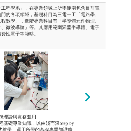
子工程學系」，在專業領域上所學範圍包含目前電
熱門的各項領域，基礎科目為三電一工「電路學、
工程數學」，進階專業科目有「半導體元件物理、
計、微波導論」等。其應用範圍涵蓋半導體、電子
消費性電子等範疇。
計實驗室、AIoT創新實驗
視理論與實務並用
實驗實作教學：老
專題研習
等,每位學生皆有專題製作與企
基礎專業知識，以由淺而深Step-by-
電路與電子系統等
運用高階
研究所（電子、光電、AI方
引導式教學，運用所學的基礎專業知識能
足的實驗課程與設
成果可推