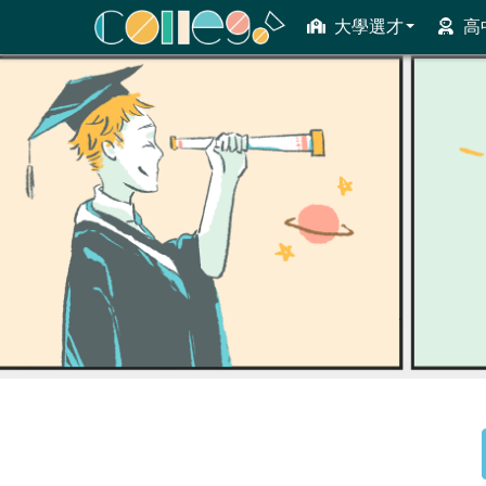
大學選才
高
ColleGo! 大學選才與高中育才輔助系統