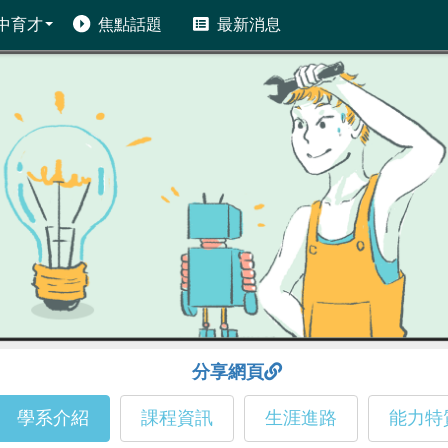
中育才
焦點話題
最新消息
分享網頁
學系介紹
課程資訊
生涯進路
能力特