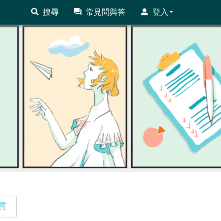
搜尋
常見問與答
登入
質