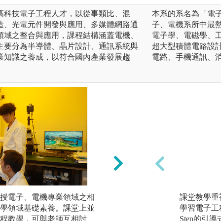
高科技電子工程人才，以從事類比、混
本系的系名為「電
造、光電元件開發與應用、多媒體網路通
子、電機系所中最
領域之整合與應用，課程結構涵蓋電機、
電子學、電磁學、
主要分為半導體、晶片設計、通訊系統與
超大型積體電路設
業知識之養成，以符合國內產業發展趨
電路、手機通訊、
授電子、電機專業領域之相
多元學習場域：片設
課堂教學重
學領域基礎素養。課堂上並
室、5G通訊實驗室
學習電子工程
程教學，可與老師互相討
業實習機會，銜接
Step的