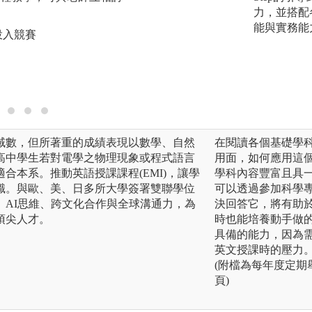
向）或直接進入半
力，並搭配
能與實務能
投入競賽
圖解:實驗與多元學
版權:系所提供
域數，但所著重的成績表現以數學、自然
在閱讀各個基礎學
高中學生若對電學之物理現象或程式語言
用面，如何應用這
合本系。推動英語授課課程(EMI)，讓學
學科內容豐富且具
識。與歐、美、日多所大學簽署雙聯學位
可以透過參加科學
、AI思維、跨文化合作與全球溝通力，為
決回答它，將有助
頂尖人才。
時也能培養動手做
具備的能力，因為
英文授課時的壓力
(附檔為每年度定
頁)