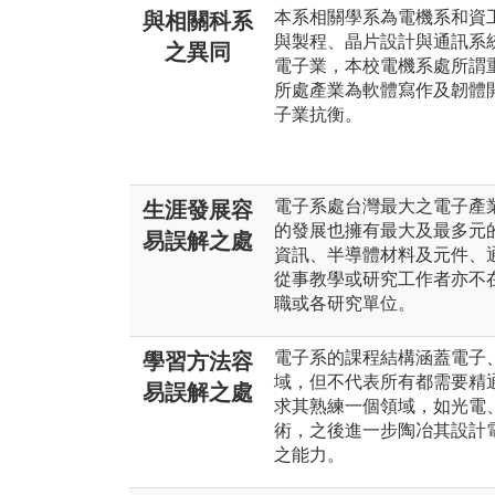
本系相關學系為電機系和資
與相關科系
與製程、晶片設計與通訊系
之異同
電子業，本校電機系處所謂
所處產業為軟體寫作及韌體
子業抗衡。
電子系處台灣最大之電子產
生涯發展容
的發展也擁有最大及最多元
易誤解之處
資訊、半導體材料及元件、通
從事教學或研究工作者亦不
職或各研究單位。
電子系的課程結構涵蓋電子
學習方法容
域，但不代表所有都需要精
易誤解之處
求其熟練一個領域，如光電
術，之後進一步陶冶其設計
之能力。