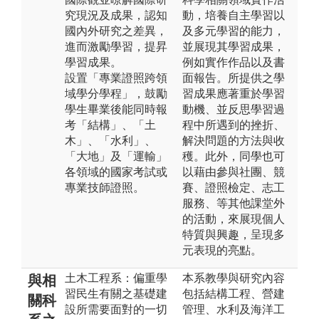
究現況及成果，認知
動，培養自主學習以
國內外研究之差異，
及多元學習的能力，
進而激勵學習，提昇
並展現其學習成果，
學習成果。
例如實作作品以及書
設置「專業證照跨領
面報告。所提供之學
域學分學程」，鼓勵
習成果應著重於學習
學生畢業後能同時報
動機、並反思學習過
考「結構」、「土
程中所遇到的挫折、
木」、「水利」、
解決問題的方法與收
「大地」及「運輸」
穫。此外，同學也可
各領域的國家考試或
以藉由參與社團、競
專業技師證照。
賽、證照檢定、志工
服務、等其他課堂外
的活動，來展現個人
特質與興趣，呈現多
元表現的亮點。
土木工程系：偏重學
本系教學與研究內容
與相
習民生有關之基礎建
包括結構工程、營建
關科
設所需要面對的一切
管理、水利及海洋工