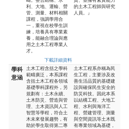
疇。整合結構、水
質、並擁有紮實能力
利、大地、運輸、營
的土木工程師與研究
管、測量、材料相關
人員。』
課程，強調學用合
一，重視在校學生訓
練，培養具有專業素
養，能融合理論與應
用之土木工程專業人
才。
下載詳細資料
土木工程含括之學科
土木工程系亦稱為民
學科
範疇廣泛，本系課程
生工程，主要涉及改
意涵
含括土木工程各領域
善生活品質的基礎建
基礎學科課程外，另
設與確保民生安全的
規劃有：土木永續、
防災科技。因此本系
土木防災、營造與管
以結構工程、大地工
理、土木資訊與人工
程、水利與海洋工
智慧等學程，符合土
程、營建管理、測量
木未來發展趨勢，有
與空間資訊等土木既
助於學生取得第二專
有專業領域為基礎，