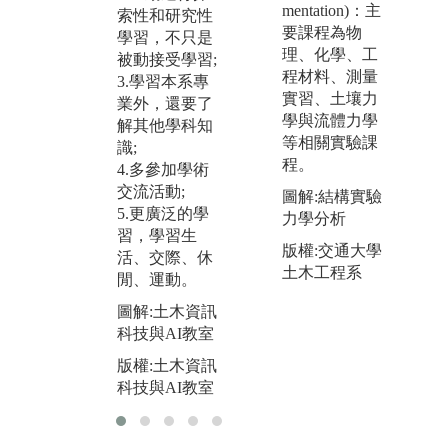
過
mentation)：主
索性和研究性
圖解:土木系專
題
要課程為物
學習，不只是
業教室現況
性
理、化學、工
被動接受學習;
過
版權:土木系專
程材料、測量
3.學習本系專
業
業教室現況
實習、土壤力
業外，還要了
能
學與流體力學
解其他學科知
學
等相關實驗課
識;
主
程。
4.多參加學術
學
交流活動;
圖解:結構實驗
圖
5.更廣泛的學
力學分析
實
習，學習生
版權:交通大學
活、交際、休
版
土木工程系
閒、運動。
土
圖解:土木資訊
科技與AI教室
版權:土木資訊
科技與AI教室