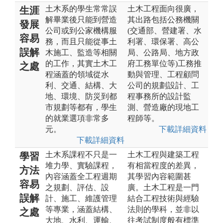
土木系的學生常常誤
土木工程面向很廣，
生涯
解畢業後只能到營造
其出路包括公務機關
發展
公司或到公家機構服
(交通部、營建署、水
容易
務，而且只能從事土
利署、環保署、高公
誤解
木施工、監造等相關
局、公路局、地方政
的工作，其實土木工
府工務單位等)工務推
之處
程涵蓋的領域從水
動與管理、工程顧問
利、交通、結構、大
公司的規劃設計、工
地、環境、防災到都
程事務所的設計監
市規劃等都有，學生
測、營造廠的現地工
的就業選項非常多
程師等。
元。
下載詳細資料
下載詳細資料
土木系課程不只是一
土木工程與建築工程
學習
堆力學、實驗課程，
有相當程度的差異，
方法
內容涵蓋全工程週期
其學習內容範圍甚
容易
之規劃、評估、設
廣。土木工程是一門
誤解
計、施工、維護管理
結合工程技術與經驗
等專業，涵蓋結構、
法則的學科，並非以
之處
大地、水利、運輸、
往考試制度般有標準