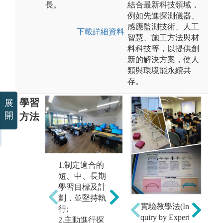
長。
結合最新科技領域，
例如先進探測儀器、
感應監測技術、人工
下載詳細資料
智慧、施工方法與材
料科技等，以提供創
新的解決方案，使人
類與環境能永續共
存。
學習
展
開
方法
問
微型課程：以1
1.制定適合的
學
學分為上限，
短、中、長期
程
依需要調整上
學習目標及計
中
課時間，探討
劃，並堅持執
教
跨領域或產業
實驗教學法(In
行;
教
議題。
quiry by Experi
2.主動進行探