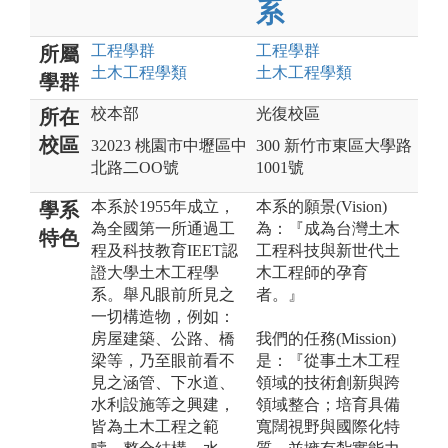
系
工程
學群
工程
學群
所屬
土木工程
學類
土木工程
學類
學群
校本部
光復校區
所在
校區
32023 桃園市中壢區中
300 新竹市東區大學路
北路二OO號
1001號
本系於1955年成立，
本系的願景(Vision)
學系
為全國第一所通過工
為：『成為台灣土木
特色
程及科技教育IEET認
工程科技與新世代土
證大學土木工程學
木工程師的孕育
系。舉凡眼前所見之
者。』
一切構造物，例如：
房屋建築、公路、橋
我們的任務(Mission)
梁等，乃至眼前看不
是：『從事土木工程
見之涵管、下水道、
領域的技術創新與跨
水利設施等之興建，
領域整合；培育具備
皆為土木工程之範
寬闊視野與國際化特