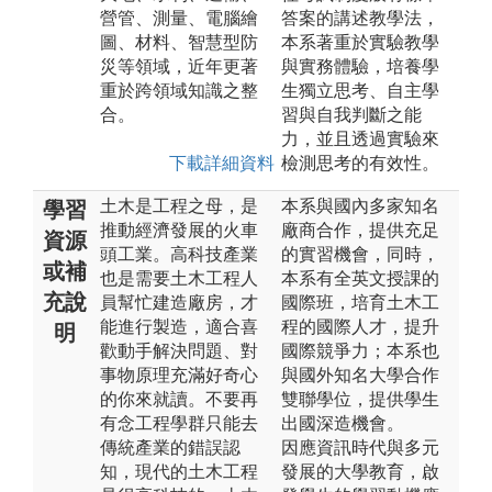
營管、測量、電腦繪
答案的講述教學法，
圖、材料、智慧型防
本系著重於實驗教學
災等領域，近年更著
與實務體驗，培養學
重於跨領域知識之整
生獨立思考、自主學
合。
習與自我判斷之能
力，並且透過實驗來
下載詳細資料
檢測思考的有效性。
土木是工程之母，是
本系與國內多家知名
學習
推動經濟發展的火車
廠商合作，提供充足
資源
頭工業。高科技產業
的實習機會，同時，
或補
也是需要土木工程人
本系有全英文授課的
充說
員幫忙建造廠房，才
國際班，培育土木工
能進行製造，適合喜
程的國際人才，提升
明
歡動手解決問題、對
國際競爭力；本系也
事物原理充滿好奇心
與國外知名大學合作
的你來就讀。不要再
雙聯學位，提供學生
有念工程學群只能去
出國深造機會。
傳統產業的錯誤認
因應資訊時代與多元
知，現代的土木工程
發展的大學教育，啟