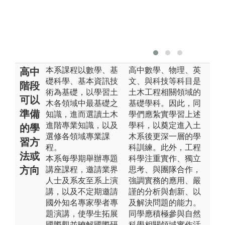
本系課程以數學、基
高中數學、物理、英
高中
礎科學、基本資訊技
文、與科技等科目是
階段
術為基礎，以學習土
土木工程相關領域的
可以
木各領域中最基礎之
基礎學科。因此，同
準備
知識，進而選讀土木
學們應紮實學習上述
進階專業知識，以及
學科，以奠定進入土
的學
選修各領域專業課
木系後更深一層的學
習方
程。
科訓練。此外，工程
法或
本系每學期舉辦專題
科學注重實作、獨立
方向
講座課程，邀請業界
思考、與團隊合作，
人士及系友至系上演
強調實務的應用、嚴
講，以及不定期邀請
謹的分析與創新、以
國外知名專家學者專
及解決問題的能力。
題演講，使學生拓展
同學應積極參與自然
國際觀並暸解國際研
科學相關領域實作活