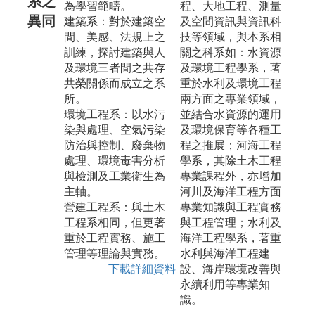
系之
為學習範疇。
程、大地工程、測量
異同
建築系：對於建築空
及空間資訊與資訊科
間、美感、法規上之
技等領域，與本系相
訓練，探討建築與人
關之科系如：水資源
及環境三者間之共存
及環境工程學系，著
共榮關係而成立之系
重於水利及環境工程
所。
兩方面之專業領域，
環境工程系：以水污
並結合水資源的運用
染與處理、空氣污染
及環境保育等各種工
防治與控制、廢棄物
程之推展；河海工程
處理、環境毒害分析
學系，其除土木工程
與檢測及工業衛生為
專業課程外，亦增加
主軸。
河川及海洋工程方面
營建工程系：與土木
專業知識與工程實務
工程系相同，但更著
與工程管理；水利及
重於工程實務、施工
海洋工程學系，著重
管理等理論與實務。
水利與海洋工程建
下載詳細資料
設、海岸環境改善與
永續利用等專業知
識。