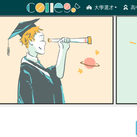
大學選才
高
ColleGo! 大學選才與高中育才輔助系統