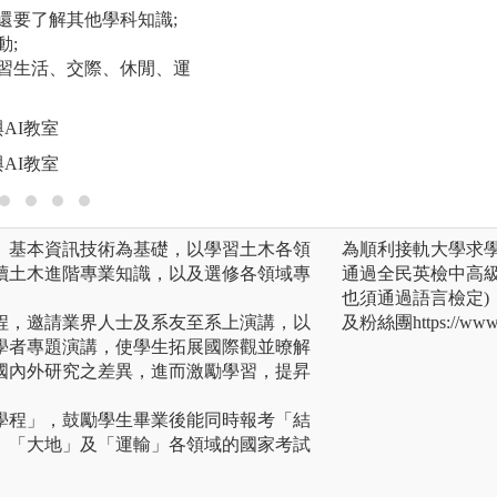
版權:土木系專業教
，還要了解其他學科知識;
動;
學習生活、交際、休閒、運
AI教室
AI教室
、基本資訊技術為基礎，以學習土木各領
為順利接軌大學求
讀土木進階專業知識，以及選修各領域專
通過全民英檢中高
也須通過語言檢定)，相關資
程，邀請業界人士及系友至系上演講，以
及粉絲團https://www.f
學者專題演講，使學生拓展國際觀並暸解
國內外研究之差異，進而激勵學習，提昇
學程」，鼓勵學生畢業後能同時報考「結
、「大地」及「運輸」各領域的國家考試