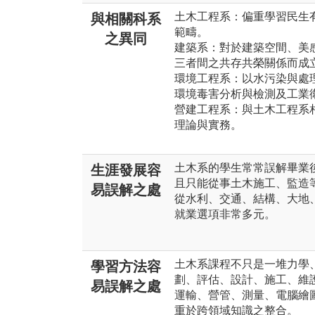
土木工程系：偏重學習民生
與相關科系
範疇。
之異同
建築系：對於建築空間、美
三者間之共存共榮關係而成
環境工程系：以水污染與處
環境毒害分析與檢測及工業
營建工程系：與土木工程系
理論與實務。
土木系的學生常常誤解畢業
生涯發展容
且只能從事土木施工、監造
易誤解之處
從水利、交通、結構、大地
就業選項非常多元。
土木系課程不只是一堆力學
學習方法容
劃、評估、設計、施工、維
易誤解之處
運輸、營管、測量、電腦繪
重於跨領域知識之整合。