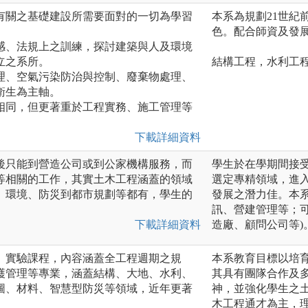
有關之基礎建設所需要面對的一切為學習
本系為規劃21世紀
色。配合師資及發
感、法規上之訓練，探討建築與人及環境
立之系所。
結構工程，水利工
理、空氣污染防治與控制、廢棄物處理、
衛生為主軸。
相同，但更著重於工程實務、施工管理等
下載詳細資料
後只能到營造公司或到公家機構服務，而
學生於在學期間接
等相關的工作，其實土木工程涵蓋的領域
選定專精領域，進
、環境、防災到都市規劃等都有，學生的
發展之潛力佳。本
訊、營建管理等；
下載詳細資料
造廠、顧問公司等)
、實驗課程，內容涵蓋全工程週期之規
本系教育目標以培
護管理等專業，涵蓋結構、大地、水利、
其具有團隊合作及
圖、材料、智慧型防災等領域，近年更著
神，並強化學生之
木工程通才為主，