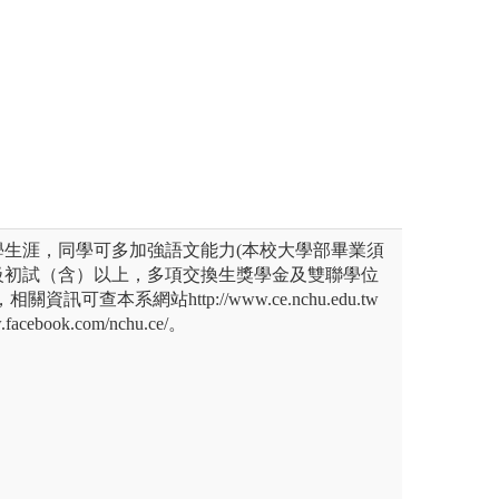
室現況
習者。
圖解:土木工程實
版權:中原大學土
學生涯，同學可多加強語文能力(本校大學部畢業須
級初試（含）以上，多項交換生獎學金及雙聯學位
訊可查本系網站http://www.ce.nchu.edu.tw
acebook.com/nchu.ce/。