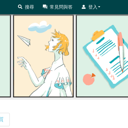
搜尋
常見問與答
登入
質