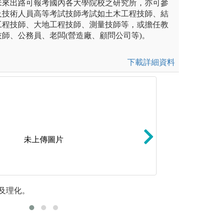
未來出路可報考國內各大學院校之研究所，亦可參
及技術人員高等考試技師考試如土木工程技師、結
工程技師、大地工程技師、測量技師等，或擔任教
師、公務員、老闆(營造廠、顧問公司等)。
下載詳細資料
未上傳圖片
分為上限，依需要調整上課時
問題/專案導向學習
及理化。
課程研討
產業議題。
學習或教學的學習
題或探討真實性議
室現況
與技能，成為具備