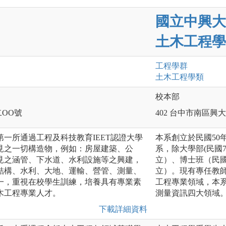
國立中興大
土木工程學
工程
學群
土木工程
學類
校本部
二OO號
402 台中市南區興大
第一所通過工程及科技教育IEET認證大學
本系創立於民國50
見之一切構造物，例如：房屋建築、公
系，除大學部(民國
見之涵管、下水道、水利設施等之興建，
立）、博士班（民國
結構、水利、大地、運輸、營管、測量、
立）。現有專任教師
一，重視在校學生訓練，培養具有專業素
工程專業領域，本
木工程專業人才。
測量資訊四大領域
下載詳細資料