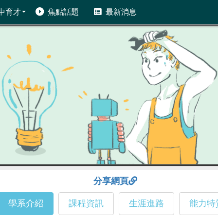
中育才
焦點話題
最新消息
分享網頁
學系介紹
課程資訊
生涯進路
能力特