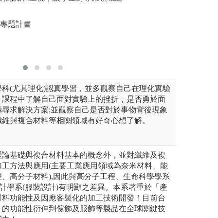
大學物理系專題論文競賽
的反應，增進學生
配實驗實
機與好奇心、探索
學生學習
人專題計畫
自然機制，並學習
圖解:核心
圖解:數位半導體
版權:本系
科(尤其理化)認真學習，並多觀察自己在理化實驗
】課程中了解自己面對實驗上的挫折，是否勇於面
極尋求解決方案;並觀察自己是否對於事物背後現象
纖維與複合材料等相關領域有好奇心想了解。
理論基礎與複合材料基本的概念外，並對纖維及複
加工方法與應用(主要工業應用領域為奈米材料、能
、高分子材料),因此與高分子工程、生命科學學系
設計學系(服裝設計)有明顯之差異。本系著重於「產
材料功能性及因應客製化的加工技術開發！目前台
」的功能性衍伸到傢飾及服飾等製品在全球關鍵技