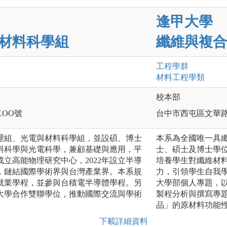
逢甲大學
材料科學組
纖維與複合
工程
學群
材料工程
學類
校本部
二OO號
台中市西屯區文華路
物理組、光電與材料科學組，並設碩、博士
本系為全國唯一具
料科學與光電科學，兼顧基礎與應用，平
士、碩士及博士學
成立高能物理研究中心，2022年設立半導
培養學生對纖維材
，鏈結國際學術界與台灣產業界。本系規
力，引領學生自我
就業學程，並參與台積電半導體學程。另
大學部個人專題，
大學合作雙聯學位，推動國際交流與學術
製程分析與撰寫專
品」的原材料功能
下載詳細資料