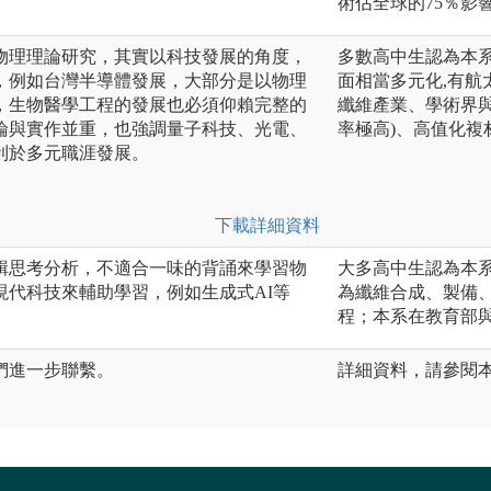
術佔全球的75％影
物理理論研究，其實以科技發展的角度，
多數高中生認為本
，例如台灣半導體發展，大部分是以物理
面相當多元化,有航
，生物醫學工程的發展也必須仰賴完整的
纖維產業、學術界
論與實作並重，也強調量子科技、光電、
率極高)、高值化複
利於多元職涯發展。
下載詳細資料
輯思考分析，不適合一味的背誦來學習物
大多高中生認為本系
現代科技來輔助學習，例如生成式AI等
為纖維合成、製備
程；本系在教育部
們進一步聯繫。
詳細資料，請參閱本系網頁：h