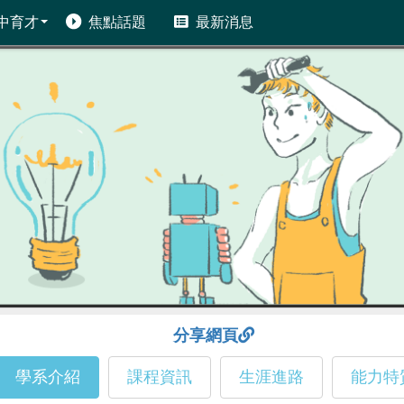
中育才
焦點話題
最新消息
分享網頁
學系介紹
課程資訊
生涯進路
能力特