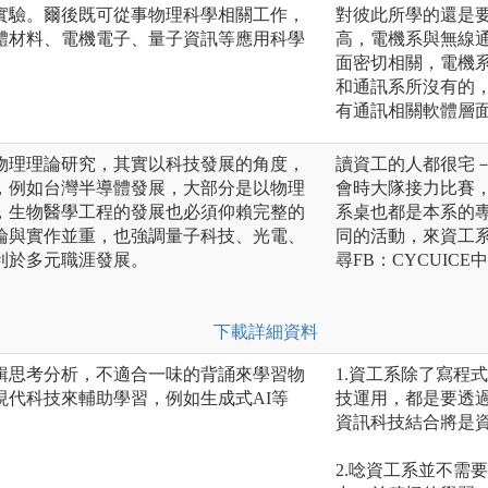
實驗。爾後既可從事物理科學相關工作，
對彼此所學的還是
體材料、電機電子、量子資訊等應用科學
高，電機系與無線
面密切相關，電機系
和通訊系所沒有的
有通訊相關軟體層
物理理論研究，其實以科技發展的角度，
讀資工的人都很宅
，例如台灣半導體發展，大部分是以物理
會時大隊接力比賽
，生物醫學工程的發展也必須仰賴完整的
系桌也都是本系的
論與實作並重，也強調量子科技、光電、
同的活動，來資工
利於多元職涯發展。
尋FB：CYCUIC
下載詳細資料
輯思考分析，不適合一味的背誦來學習物
1.資工系除了寫程
現代科技來輔助學習，例如生成式AI等
技運用，都是要透
資訊科技結合將是
2.唸資工系並不需