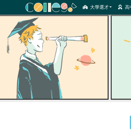
大學選才
高
ColleGo! 大學選才與高中育才輔助系統