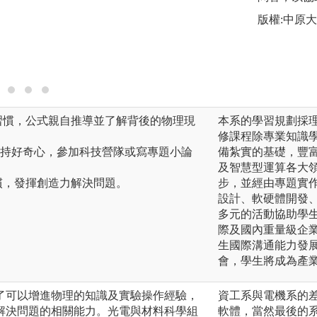
圖解:2023中原
版權:中原
好習慣，公式親自推導並了解背後的物理現
本系的學習規劃採
修課程除專業知識
保持好奇心，參加科技營隊或寫專題小論
備紮實的基礎，豐
及智慧型運算各大
習慣，發揮創造力解決問題。
步，並經由專題實
設計、軟硬體開發
多元的活動協助學
際及國內重量級企
生國際溝通能力發
會，學生將成為產
了可以增進物理的知識及實驗操作經驗，
資工系與電機系的
解決問題的相關能力。光電與材料科學組
軟體，當然最後的