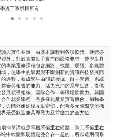
大學物理系專題論文競賽
版權:中原
的反應，增進學生
大學資工系版權所有
機與好奇心、探索
自然機制，並學習
圖解:數位半導體
理論與實作並重，由基本課程到各項軟體、硬體必
學習外，對於實際動手實作的嚴格要求，使學生具
富的專業選修課程包含網路、軟體、硬體、多媒體
領域，使學生的學習與不斷創新的資訊科技發展同
作的過程，養成學生由問題發掘、自主學習、系統
、整合與報告的能力。活力充沛的系學生會，提供
生發展領導組織、團隊合作…等職場軟實力。與國
業合作就業學程，有多樣化產業實習機會，加強學
展，與國外姐妹校互動密切，配合多元國際交流機
業界最受歡迎兼具即戰力及前瞻力的全方位
差別簡單講就是電機系偏重在硬體，資工系偏重在
系統中軟體和硬體是整合在一起的，所以這兩個系