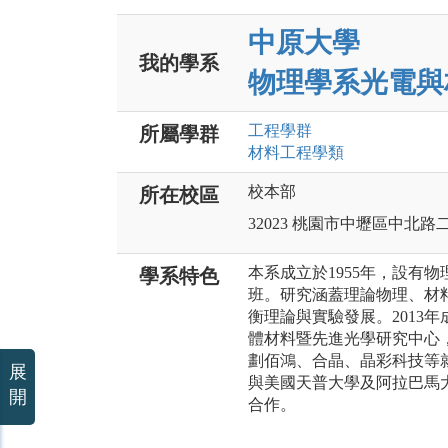
中原大學
我的學系
物理學系光電與
工程
學群
所屬學群
材料工程
學類
校本部
所在校區
32023 桃園市中壢區中北路
本系成立於1955年，設有
學系特色
班。研究涵蓋理論物理、材
衡理論與實驗發展。2013年
體材料暨先進光學研究中心
劃佰鴻、合晶、晶彩科技等
展
與美國天普大學及阿拉巴馬
開
合作。