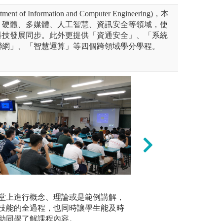
 of Information and Computer Engineering)，本
、硬體、多媒體、人工智慧、資訊安全等領域，使
科技發展同步。此外更提供「資通安全」、「系統
聯網」、「智慧運算」等四個跨領域學分學程。
實驗實作教學：
團隊學習
門領域研究，讓同學有機會進
堂上進行概念、理論或是範例講解，
透過老師及助教以
課程設計
技能的全過程，也同時讓學生能及時
操作數位光學實驗
作機會，
助同學了解課程內容。
控制光，並且量測