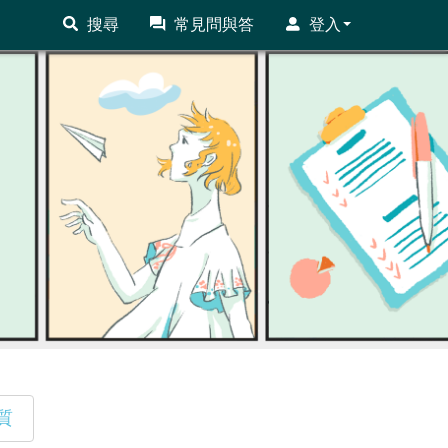
搜尋
常見問與答
登入
質