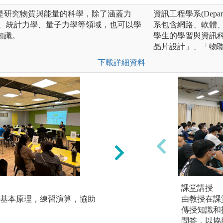
是研究物質與能量的科學，除了涵蓋力
資訊工程學系(Department
學、統計力學、量子力學等領域，也可以學
系包含網路、軟體
知識。
學生的學習與資訊
晶片設計」、「物
下載詳細資料
專題研究：
課堂講授
基本原理，練習演算，協助
藉由餐與教授的專
由教授在課
行物理主題探討。
傳授知識和
問答，以協