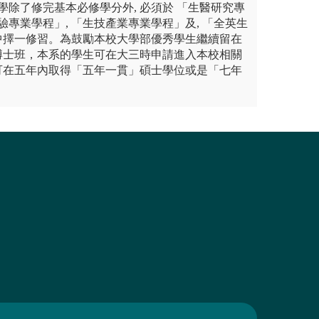
同學除了修完基本必修學分外, 必須於 「生醫研究專
驗專業學程」, 「生技產業專業學程」及, 「全英生
中擇一修習。為鼓勵本校大學部優秀學生繼續留在
博士班，本系的學生可在大三時申請進入本校相關
可在五年內取得「五年一貫」碩士學位或是「七年