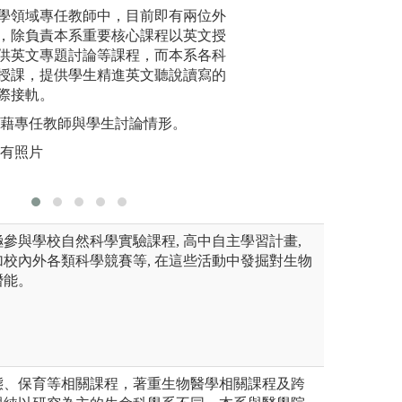
中學、學中做」，提升學習動
探索課程與實驗中
學領域專任教師中，目前即有兩位外
本系有豐
、獨立思考、團隊合作與主動
技術設計既定議題
，除負責本系重要核心課程以英文授
由各項實
有基礎學科原理之
供英文專題討論等課程，而本系各科
驗室基礎
授課，提供學生精進英文聽說讀寫的
實驗報告
際接軌。
版權:本系
外藉專任教師與學生討論情形。
自有照片
參與學校自然科學實驗課程, 高中自主學習計畫,
校內外各類科學競賽等, 在這些活動中發掘對生物
潛能。
態、保育等相關課程，著重生物醫學相關課程及跨