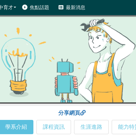
中育才
焦點話題
最新消息
分享網頁
學系介紹
課程資訊
生涯進路
能力特