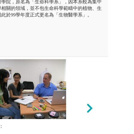
醫學院，原名為「生命科學系」，因本系較為集中
學相關的領域，並不包生命科學範疇中的植物、生
此於99學年度正式更名為「生物醫學系」。
未上傳圖片
：
基礎實驗
三專題研究、大四學士論文）
「問題導向式教學