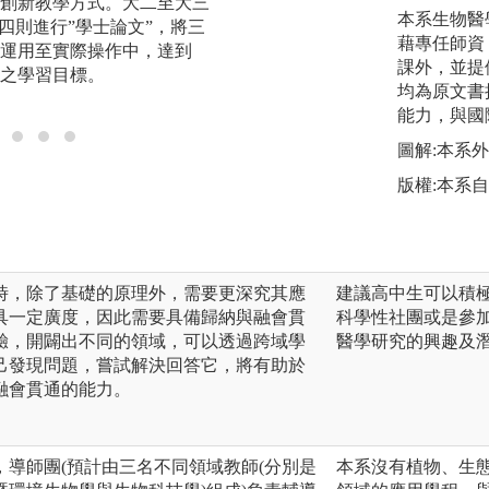
創新教學方式。大二至大三
設計，讓學生「做
本系生物醫
四則進行”學士論文”，將三
機，培養解決問題
藉專任師資
運用至實際操作中，達到
學習等能力。
課外，並提
之學習目標。
均為原文書
能力，與國
圖解:本系
版權:本系
時，除了基礎的原理外，需要更深究其應
建議高中生可以積極
具一定廣度，因此需要具備歸納與融會貫
科學性社團或是參加
驗，開闢出不同的領域，可以透過跨域學
醫學研究的興趣及
己發現問題，嘗試解決回答它，將有助於
融會貫通的能力。
導師團(預計由三名不同領域教師(分別是
本系沒有植物、生