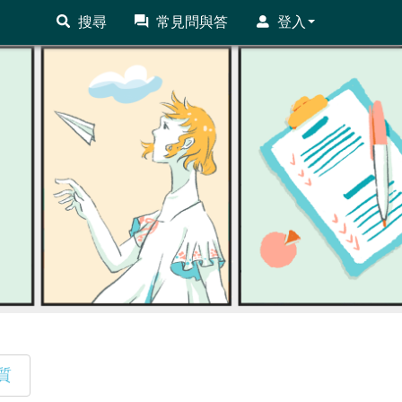
搜尋
常見問與答
登入
質