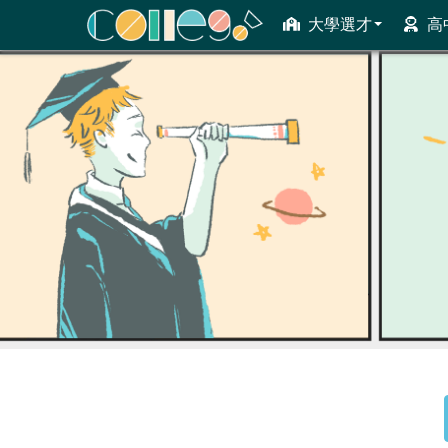
大學選才
高
ColleGo! 大學選才與高中育才輔助系統