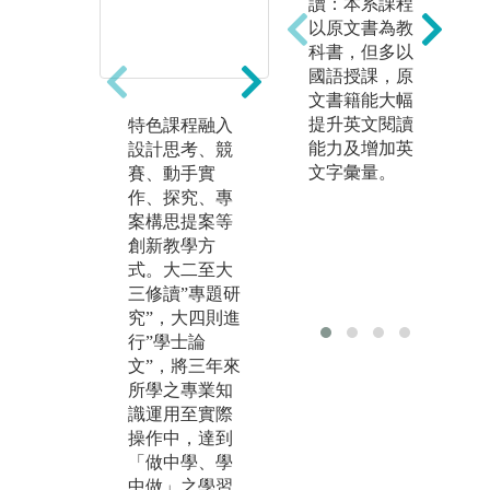
讀：本系課程
以原文書為教
科書，但多以
國語授課，原
文書籍能大幅
提升英文閱讀
特色課程融入
實作課程（大
「
能力及增加英
設計思考、競
二大三專題研
教
文字彙量。
賽、動手實
究、大四學士
程
作、探究、專
論文）設計，
一
案構思提案等
讓學生「做中
程
創新教學方
學、學中
以
式。大二至大
做」，提升學
決
三修讀”專題研
習動機，培養
技
究”，大四則進
解決問題、獨
議
行”學士論
立思考、團隊
程
文”，將三年來
合作與主動學
學
所學之專業知
習等能力。
學
識運用至實際
程
操作中，達到
「做中學、學
中做」之學習