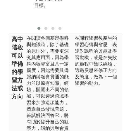
目標。
在閱讀各個基礎學科
在課程學習後產生的
高中
與知識時，除了基礎
學習心得與省思，表
階段
的原理外，需要更深
達對課程的興趣及學
可以
究其應用面，因為學
習動機，或是在失敗
準備
科內容豐富且具一定
的過程中獲取經驗，
廣度，因此需要具備
透過反思來修正方向
的學
歸納與融會貫通的能
及態度，做為下一個
習方
力並以原有知識、經
學習的動力。
法或
驗，開闢出不同的領
方向
域，可以透過跨域學
習來加強這項能力，
透過自己發現問題，
嘗試解決回答它，將
有助於提升自己的觀
察力，歸納與融會貫