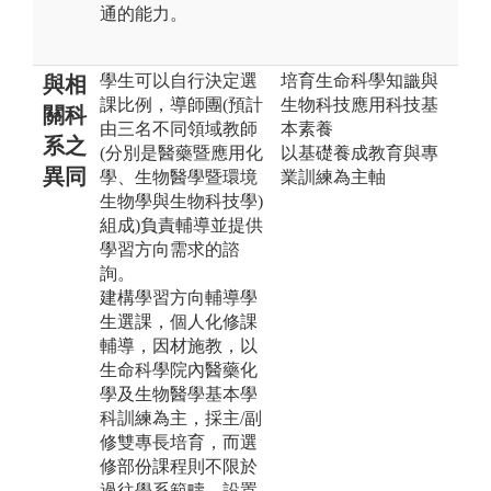
通的能力。
學生可以自行決定選
培育生命科學知識與
與相
課比例，導師團(預計
生物科技應用科技基
關科
由三名不同領域教師
本素養
系之
(分別是醫藥暨應用化
以基礎養成教育與專
異同
學、生物醫學暨環境
業訓練為主軸
生物學與生物科技學)
組成)負責輔導並提供
學習方向需求的諮
詢。
建構學習方向輔導學
生選課，個人化修課
輔導，因材施教，以
生命科學院內醫藥化
學及生物醫學基本學
科訓練為主，採主/副
修雙專長培育，而選
修部份課程則不限於
過往學系範疇，設置