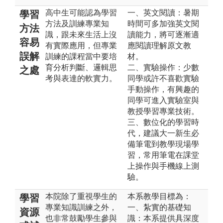
高中生可能認為學習
一、英文閱讀：暑期
學習
方法及訓練專業知
時間可多加強英文閱
方法
識，跟未來生活上沒
讀能力，將可逐漸適
容易
有實際應用，但專業
應閱讀理解原文教
誤解
訓練的課程當中要培
材。
育分析判斷、邏輯思
二、實驗操作：少數
之處
考與表達的軟實力。
同學或許不喜歡實驗
手動操作，有興趣的
同學可進入實驗室與
教授學習專業技術。
三、數位化的學習時
代，建議大一新生必
備筆電到教學現場學
習，常用筆電在課堂
上操作與手機線上測
驗。
本院除了重視學生的
本系教學目標為：
學習
專業知識訓練之外，
一、紮實的基礎知
資源
也非常鼓勵學生參與
識：本系提供具深度