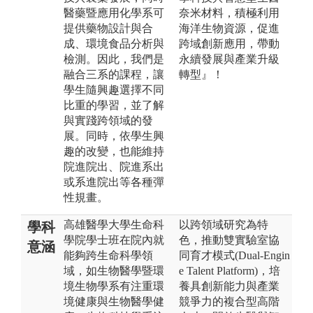
醫藥暨應用化學系可
奈米材料，積極利用
提供藥物設計與合
海洋生物資源，促進
成、環境食品分析與
跨域創新應用，帶動
檢測。因此，我們是
永續發展與產業升級
融合三系的課程，讓
轉型』！
學生隨興趣選擇不同
比重的學習，並了解
與實踐跨領域的發
展。同時，依學生興
趣的改變，也能維持
院進院出、院進系出
或系進院出等各種彈
性規畫。
高雄醫學大學生命科
以跨領域研究為特
學科
學院學士班在院內就
色，推動雙實驗室協
意涵
能夠跨生命科學領
同育才模式(Dual-Engin
域，如生物醫學暨環
e Talent Platform)，培
境生物學系有注重環
養具創新能力與產業
境健康與生物醫學健
競爭力的複合型高階