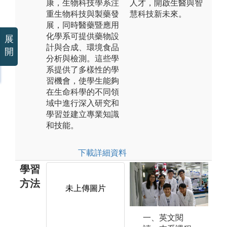
康，生物科技學系注
人才，開啟生醫與智
重生物科技與製藥發
慧科技新未來。
展，同時醫藥暨應用
化學系可提供藥物設
展
計與合成、環境食品
開
分析與檢測。這些學
系提供了多樣性的學
習機會，使學生能夠
在生命科學的不同領
域中進行深入研究和
學習並建立專業知識
和技能。
下載詳細資料
學習
方法
未上傳圖片
未上傳圖片
一、英文閱