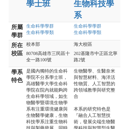
學士班
生物科技學
系
生命科學
學群
生命科學
學群
所屬
生命科學
學類
生命科學
學類
學群
校本部
海大校區
所在
校區
80708高雄市三民區十
202基隆市中正區北寧
全一路100號
路2號
是國內獨特的生命科
生物醫學、生醫奈米
學系
學院不分系學士班，
與智慧材料、海洋活
特色
高雄醫學大學生命科
性物質、人工智慧的
學院在院內就能夠跨
跨領域教學與研究整
生命科學領域，如生
合
物醫學暨環境生物學
系有注重環境健康與
本系的研究特色是
生物醫學健康，生物
『融合人工智慧技
科技學系注重生物科
術，發展尖端生物醫
技與製藥發展，同時
學科技與智慧型生醫