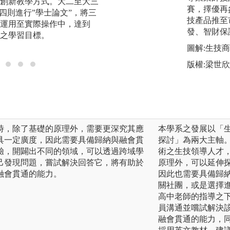
創新教學方式。大二至大三
設計，讓學生「做
賽，擇優再
四則進行”學士論文”，將三
機，培養解決問題
技產品推至
運用至實際操作中，達到
學習等能力。
發、智財保
之學習目標。
圖解:生技
版權:梁世
時，除了基礎的原理外，需要更深究其應
本學系之發展以「
具一定廣度，因此需要具備歸納與融會貫
探討」為兩大主軸
驗，開闢出不同的領域，可以透過跨域學
術之生技領導人才
己發現問題，嘗試解決回答它，將有助於
原理外，可以延伸
融會貫通的能力。
因此也需要具備歸
關社團，或是選擇
高中老師的指導之
員溝通並嚐試解決
融會貫通的能力，