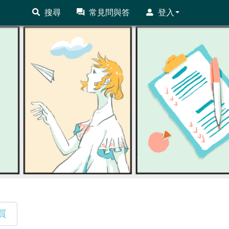
搜尋
常見問與答
登入
質