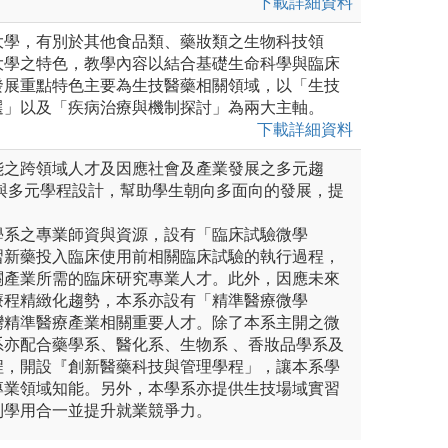
下載詳細資料
大學，有別於其他食品類、藥妝類之生物科技領
大學之特色，教學內容以結合基礎生命科學與臨床
發展重點特色主要為生技醫藥相關領域，以「生技
選」以及「疾病治療與機制探討」為兩大主軸。
下載詳細資料
能之跨領域人才及因應社會及產業發展之多元趨
參與多元學程設計，幫助學生朝向多面向的發展，提
學系之專業師資與資源，設有「臨床試驗微學
習新藥投入臨床使用前相關臨床試驗的執行過程，
關產業所需的臨床研究專業人才。此外，因應未來
療程精緻化趨勢，本系亦設有「精準醫療微學
灣精準醫療產業相關重要人才。除了本系主開之微
系亦配合藥學系、醫化系、生物系 、香妝品學系及
程，開設『創新醫藥科技與管理學程」，讓本系學
專業領域知能。另外，本學系亦提供生技場域實習
到學用合一並提升就業競爭力。