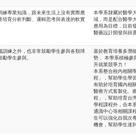
訓練專業知識，跟未來生活上沒有實際應
本學系隸屬於醫學
要培育分析判斷、邏輯思考與表達的軟實
域，而是配合醫學
應用為目標，目前
醫藥設計開發與篩
識訓練之外，也非常鼓勵學生參與各類球
基於教育培養多潛
鼓勵學生參與。
勢， 本學系積極
升就業競爭力！
本系整合校內相關
程」，幫助學生學
有助於培育國內相
醫療方式客製化、
程」，幫助培育台
學程課程外，合本
通識中心等相關課
生可以強化自我次
機會，幫助學生達