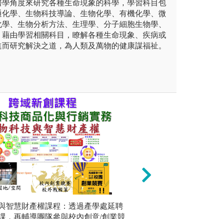
醫學角度來研究各種生命現象的科學，學習科目包
通化學、生物科技導論、生物化學、有機化學、微
化學、生物分析方法、生理學、分子細胞生物學、
，藉由學習相關科目，瞭解各種生命現象、疾病或
進而研究解決之道，為人類及萬物的健康謀福祉。
未上傳圖片
與智慧財產權課程：透過產學處延聘
為了有助
三專題研究、大四學士論文）
「問題導向式教學
課，再輔導團隊參與校內創意/創業競
驗操作採