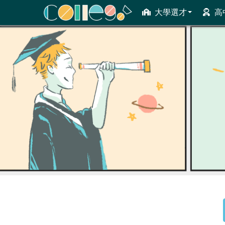
大學選才
高
ColleGo! 大學選才與高中育才輔助系統