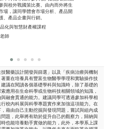
中學、學中做」，提升學習動
探索課程與實驗中
參與校外戰國策比賽。由內而外將生
據現代生
、獨立思考、團隊合作與主動
技術設計既定議題
市場，讓同學體會市場分析、產品開
包括DN
有基礎學科原理之
護、產品企畫與行銷。
養、昆蟲
及斑馬魚轉
商品化與智慧財產權課程
cking
欣老師
圖解:斑馬
版權:劉旺
生技醫藥設計開發與篩選」以及「疾病治療與機制
。著重在培養具有豐富生物醫學學理和實驗操作技
，建議在閱讀各個基礎學科與知識時，除了基礎的
探索應用在生命科學或生物科技相關領域的知識，
納與融會貫通的能力。建議同學可透過參加科學相
進行校內科展與科學專題實作來加強這項能力。在
下，藉由自己主動挖掘與發現問題，嘗試與組內成
該問題，此舉將有助於提升自己的觀察力，歸納與
同時也能培養動手實做的能力，此外，本學系上課