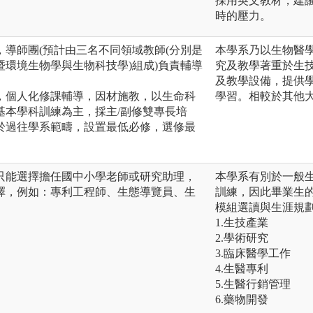
採用英文教材，建
時的壓力。
導師團(預計由三名不同領域教師(分別是
本學系乃以生物醫
環境生物學與生物科技學)組成)負責輔導
究及教學著重於生
。
及教學設備，提供
，個人化修課輔導，因材施教，以生命科
學習。相較於其他
基本學科訓練為主，採主/副修雙專長培
於過往學系範疇，設置最低必修，選修最
只能選擇擔任國中小學老師或研究助理，
本學系有別於一般
擇，例如：專利工程師、生態導覽員、生
訓練，因此畢業生
模組選讀與生涯規
1.生技產業
2.學術研究
3.臨床醫學工作
4.生醫專利
5.生醫行銷管理
6.藥物開發