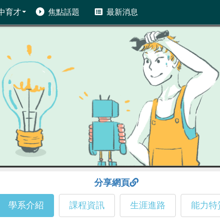
中育才
焦點話題
最新消息
分享網頁
學系介紹
課程資訊
生涯進路
能力特