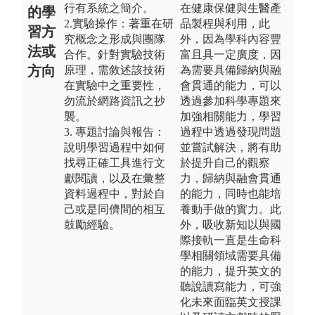
行有系統之簡介。
在健康保健與生醫產
的學
2.實驗操作：著重在研
品製程與利用，此
習方
究概念之形成與團隊
外，因為學科內容豐
法或
合作。針對實驗技術
富且具一定廣度，因
方向
原理，需敘述該技術
為需要具備歸納與融
在實驗中之重要性，
會貫通的能力，可以
勿流於網路資訊之抄
透過參加科學專題來
襲。
加強相關能力，學習
3. 專題討論與報告：
過程中透過發現問題
說明學習過程中如何
並嘗試解決，將有助
找尋正確工具進行文
於提升自己的觀察
獻閱讀，以及在彙整
力，歸納與融會貫通
資料過程中，對於自
的能力，同時也能培
己或是同儕間的相互
養動手做的實力。此
鼓勵經驗。
外，吸收新知以與國
際接軌一直是生命科
學相關領域需要具備
的能力，提升英文的
聽說讀寫能力，可強
化未來面臨英文授課