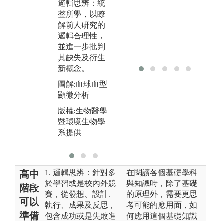
邏輯思辨：統
及
觀念，以加強
整所學，以瞭
養
學習效果。同
解前人研究的
整
時由實驗報告
邏輯合理性，
頭
的撰寫，學習
並進一步批判
科學研究的方
圖
其缺失及衍生
法與概念。
題
新概念。
圖解:生物醫學
版
圖解:血球血型
暨環境生物學
暨
顯微分析
系學生實驗課
系
版權:生物醫學
版權:生物醫學
暨環境生物學
暨環境生物學
系提供
系提供
1. 邏輯思辨：針對多
在閱讀各個基礎學科
高中
於學習或是校內外競
與知識時，除了基礎
階段
賽，從發想、設計、
的原理外，需要更思
可以
執行、成果及反思，
考可能的應用面，如
準備
包含成功或是失敗進
何應用這個基礎知識