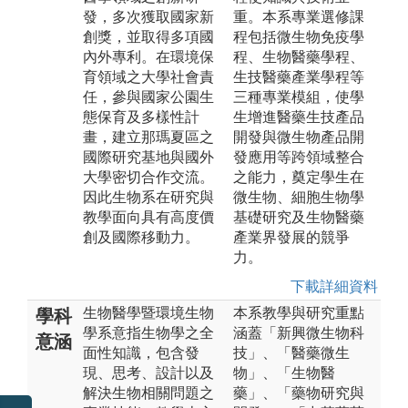
發，多次獲取國家新
重。本系專業選修課
創獎，並取得多項國
程包括微生物免疫學
內外專利。在環境保
程、生物醫藥學程、
育領域之大學社會責
生技醫藥產業學程等
任，參與國家公園生
三種專業模組，使學
態保育及多樣性計
生增進醫藥生技產品
畫，建立那瑪夏區之
開發與微生物產品開
國際研究基地與國外
發應用等跨領域整合
大學密切合作交流。
之能力，奠定學生在
因此生物系在研究與
微生物、細胞生物學
教學面向具有高度價
基礎研究及生物醫藥
創及國際移動力。
產業界發展的競爭
力。
下載詳細資料
生物醫學暨環境生物
本系教學與研究重點
學科
學系意指生物學之全
涵蓋「新興微生物科
意涵
面性知識，包含發
技」、「醫藥微生
現、思考、設計以及
物」、「生物醫
解決生物相關問題之
藥」、「藥物研究與