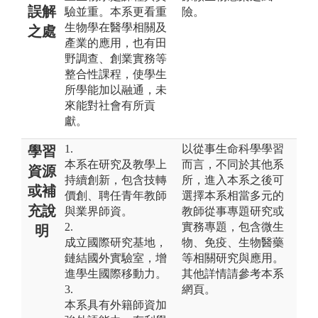
誤解
驗並重。本系更看重
險。
生物學在醫學相關及
之處
產業的應用，也有田
野調查、創業實務等
整合性課程，使學生
所學能加以融通，未
來能對社會有所貢
獻。
1.
以從事生命科學學習
學習
本系在研究及教學上
而言，不同於其他系
資源
持續創新，包含技轉
所，進入本系之後可
或補
價創、聘任青年教師
選擇本系相當多元的
充說
與業界師資。
教師從事專題研究或
2.
實務專題，包含微生
明
成立國際研究基地，
物、免疫、生物醫藥
鏈結國外實驗室，增
等相關研究與應用。
進學生國際移動力。
其他詳情請參考本系
3.
網頁。
本系具有外籍師資加