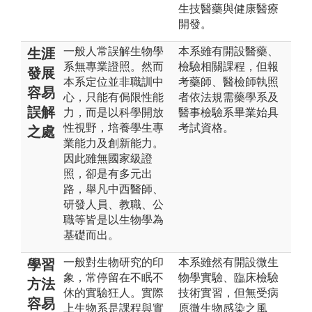
生技醫藥與健康醫療
開發。
一般人常誤解生物學
本系雖有開設醫藥、
生涯
系無專業證照。然而
檢驗相關課程，但報
發展
本系定位並非職訓中
考藥師、醫檢師執照
容易
心，只能有侷限性能
者依法規需藥學系及
誤解
力，而是以科學開放
醫事檢驗系畢業始具
性視野，培養學生專
考試資格。
之處
業能力及創新能力。
因此雖無國家級證
照，卻是有多元出
路，舉凡中西醫師、
研發人員、教職、公
職等皆是以生物學為
基礎而出。
一般對生物研究的印
本系雖然有開設微生
學習
象，常停留在不眠不
物學實驗、臨床檢驗
方法
休的實驗狂人。實際
技術實習，但無受病
容易
上生物系是課程與實
原微生物感染之風