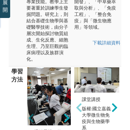
專業技能。教學上主
開發」、「中草藥萃
展
要著重於訓練學生發
取與分析」、「免疫
開
掘問題。研究上，則
工程」、「整合免
結合基礎生物學與基
疫」與「微生物應
礎醫學技術，由分子
用」等領域。
層次開始探討物質組
成、生化反應、細胞
下載詳細資料
生理、乃至巨觀的臨
床病理以及族群演
化。
學習
方法
課堂講授
實驗操作：藉
專
版權:國立嘉義
由實際操作，
告
大學微生物免
學習生物學常
生
疫與生物藥學
用的技術，並
資
系
印證生物學的