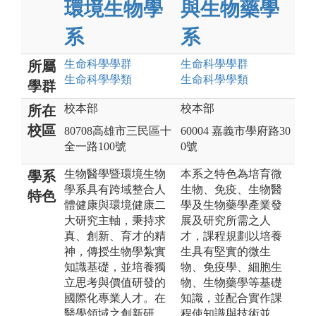
環境生物學
與生物藥學
系
系
生命科學
學群
生命科學
學群
所屬
生命科學
學類
生命科學
學類
學群
校本部
校本部
所在
校區
80708高雄市三民區十
60004 嘉義市學府路30
全一路100號
0號
生物醫學暨環境生物
本系之特色為培育微
學系
學系具有跨域整合人
生物、免疫、生物醫
特色
體健康與環境健康二
學及生物藥學產業發
大研究主軸，秉持求
展及研究所需之人
真、創新、育才的精
才，課程規劃以培養
神，傳授生物學紮實
生具有堅實的微生
知識基礎，並培養獨
物、免疫學、細胞生
立思考與價值研發的
物、生物藥學等基礎
國際化專業人才。在
知識，並配合實作課
醫學領域之創新研
程使知識與技術並