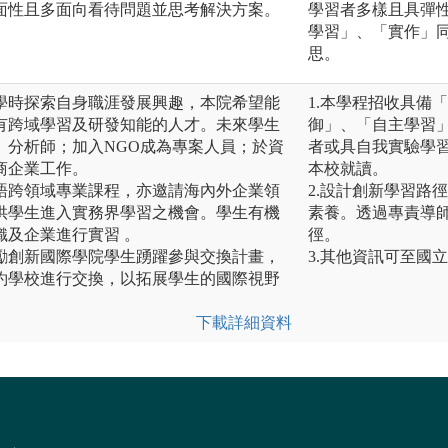
面性且多面向看待問題並思考解決方案。
學習者多樣且具彈
學習」、「實作」
思。
學時探索自身職涯發展興趣，本院希望能
1.本學程招收具備
有跨域學習及研發知能的人才。未來學生
御」、「自主學習
、分析師；加入NGO成為專案人員；於資
者或具自我實驗學
商企業工作。
本校就讀。
語跨領域專業課程，亦邀請海內外企業領
2.設計創新學習路
供學生進入實務界學習之機會。學生有機
素養。透過專責導
織及企業進行實習 。
徑。
勵創新國際學院學生踴躍參與交換計畫，
3.其他資訊可至國
約學校進行交換，以拓展學生的國際視野
下載詳細資料