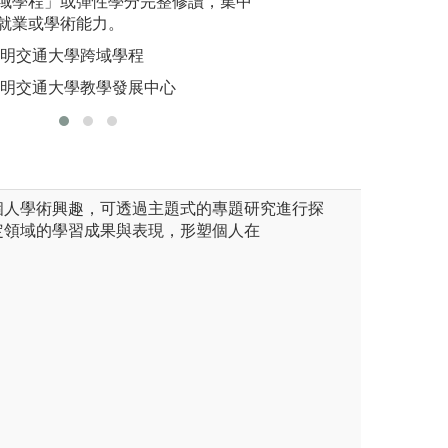
生對移工議題的認識，並透過
域學程」或彈性學分完整修讀，集中
參與學生在政治、
前可整合
 InnoFest 聯展，與產業實
就業或學術能力。
模擬各國代表該如
為畢業專
術的融合。
時，協調出最適宜
陽明交通大學跨域學程
圖解:無
營隊遊行，學生與高中生合影
圖解:政大全球衛
陽明交通大學教學發展中心
版權:國立
國際學院(學士班)版權所有
版權:政治大學創
個人學術興趣，可透過主題式的專題研究進行探
定領域的學習成果與表現，形塑個人在
。