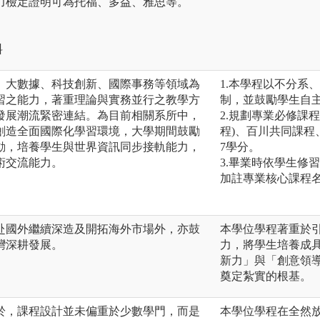
能力檢定證明可為托福、多益、雅思等。
料
、大數據、科技創新、國際事務等領域為
1.本學程以不分系
習之能力，著重理論與實務並行之教學方
制，並鼓勵學生自
發展潮流緊密連結。為目前相關系所中，
2.規劃專業必修課程
創造全面國際化學習環境，大學期間鼓勵
程)、百川共同課程
動，培養學生與世界資訊同步接軌能力，
7學分。
術交流能力。
3.畢業時依學生修
加註專業核心課程
赴國外繼續深造及開拓海外市場外，亦鼓
本學位學程著重於
灣深耕發展。
力，將學生培養成
新力」與「創意領
奠定紮實的根基。
於，課程設計並未偏重於少數學門，而是
本學位學程在全然