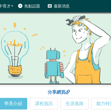
中育才
焦點話題
最新消息
分享網頁
學系介紹
課程資訊
生涯進路
能力特