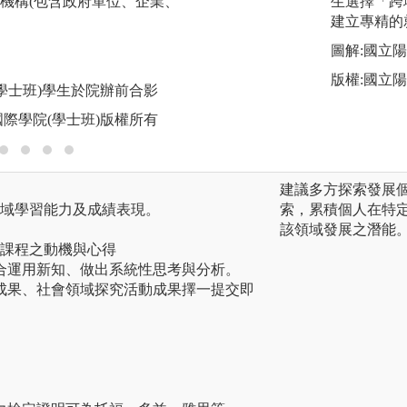
機構(包含政府單位、企業、
民工營以提升高中
生選擇「跨
。
多門創國課程參與政大
建立專精的
務連結以促進AI技
圖解:國立
圖解:政大移民工
版權:國立
(學士班)學生於院辦前合影
版權:政治大學創新
國際學院(學士班)版權所有
建議多方探索發展
領域學習能力及成績表現。
索，累積個人在特
該領域發展之潛能
修習課程之動機與心得
整合運用新知、做出系統性思考與分析。
作成果、社會領域探究活動成果擇一提交即