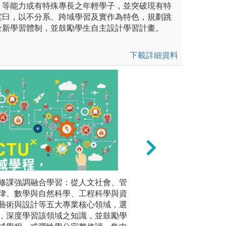
」等能力或有特殊專長之年輕學子，並突破現有特
窠臼，以不分系、跨域學習及實作為特色，規劃跳
全新學習體制，並鼓勵學生自主設計學習計畫。
下載詳細資料
作課程發展多元特色成果，如
修課強調融合學習：從人文社會、管
及時因應當代突發
進行專題
作」 實驗計畫於寶藏巖展出、
律、數學與自然科學、工程科學與資
專業知識，提供問
大二透過
離岸風電進行式」課程、「移
藝術與設計等五大專業核心領域，選
之課程中，偕同國
或團體實
 與USR 計畫結合舉辦政大移
，深度學習該領域之知識，並鼓勵學
╳WHO simula
專題討論