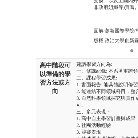
交換，以及至國內外
非政府組織等)實習
圖解:創新國際學院
版權:政治大學創新
建議學習方向為:
高中階段可
一、修課紀錄: 本系著重跨
以準備的學
二、課程學習成果:
習方法或方
1. 書面報告: 能具體說明
向
2. 能連結不同領域科目，
3. 自然科學領域探究與實
可。
三、多元表現：
1. 高中自主學習計畫與成果
2. 社團活動經驗
3. 競賽表現