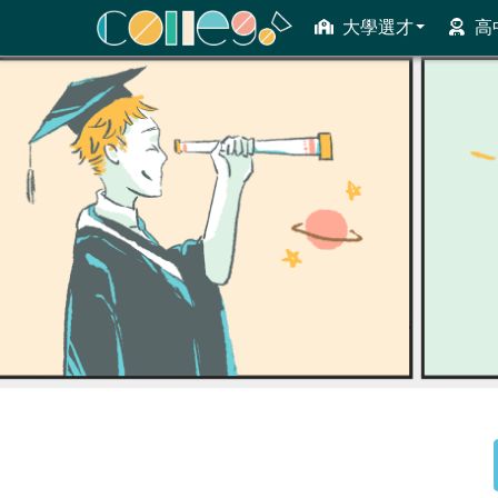
大學選才
高
ColleGo! 大學選才與高中育才輔助系統