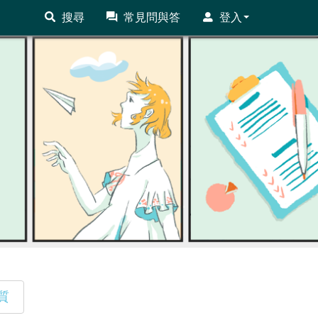
搜尋
常見問與答
登入
質