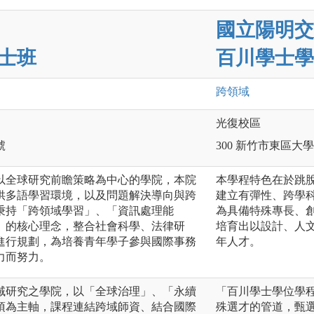
國立陽明交
士班
百川學士學
跨領域
光復校區
號
300 新竹市東區大學
以全球研究前瞻策略為中心的學院，本院
本學程特色在於跳
供多語學習環境，以及問題解決導向與跨
建立有彈性、跨學
秉持「跨領域學習」、「資訊處理能
為具備特殊專長、
」的核心理念，整合社會科學、法律研
培育出以設計、人
進行規劃，為培養青年學子參與國際事務
年人才。
力而努力。
域研究之學院，以「全球治理」、「永續
「百川學士學位學
項為主軸，課程連結跨域師資、結合國際
殊選才的管道，甄