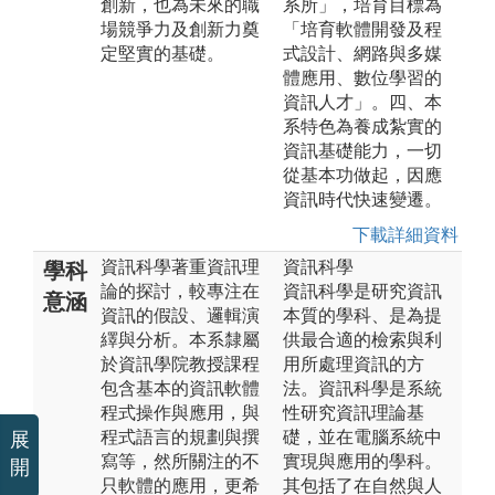
創新，也為未來的職
系所」，培育目標為
場競爭力及創新力奠
「培育軟體開發及程
定堅實的基礎。
式設計、網路與多媒
體應用、數位學習的
資訊人才」。四、本
系特色為養成紮實的
資訊基礎能力，一切
從基本功做起，因應
資訊時代快速變遷。
下載詳細資料
資訊科學著重資訊理
資訊科學
學科
論的探討，較專注在
資訊科學是研究資訊
意涵
資訊的假設、邏輯演
本質的學科、是為提
繹與分析。本系隸屬
供最合適的檢索與利
於資訊學院教授課程
用所處理資訊的方
包含基本的資訊軟體
法。資訊科學是系統
程式操作與應用，與
性研究資訊理論基
程式語言的規劃與撰
礎，並在電腦系統中
展
寫等，然所關注的不
實現與應用的學科。
開
只軟體的應用，更希
其包括了在自然與人