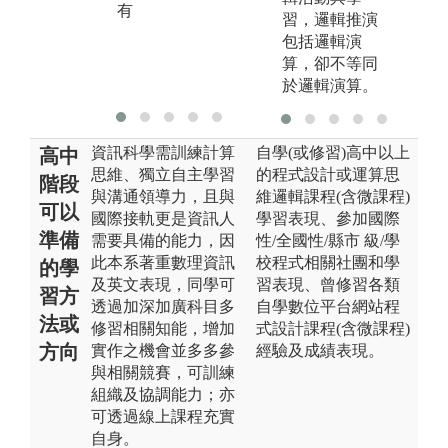
論、線上互動
有
習，邏輯推演
版權:政治大學
包括邏輯演
資科系版權所
算，卻不等同
有
於邏輯演算。
資訊科學需訓練計算
自學(或修習)高中以上
高中
思維、獨立自主學習
的程式設計或運算思
階段
與溝通領導力，且與
維邏輯課程(含微課程)
可以
國際接軌更是資訊人
學習表現、參加國際
準備
需要具備的能力，因
性/全國性/縣市 級/學
此本系著重數理資訊
校程式相關社團和學
的學
及英文表現，同學可
習表現、曾修習各類
習方
透過加深加廣科目多
自學數位平台網站程
法或
修習相關知能，增加
式設計課程(含微課程)
方向
實作之機會並多多參
經驗及成績表現。
與相關競賽，可訓練
組織及協調能力；亦
可透過線上課程充實
自身。