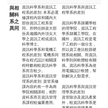
資訊科學系和資訊工
資訊科學系與資訊工
與相
程系的差別: 本系必選
程學系的差別
關科
修課程內容和國內大
系之
部份資訊工程系雷
資訊科學系隸屬學校
異同
同。所聘任師資大部
的理學院，資訊工程
份具備國內外頂尖大
學系隸屬工學院。在
學之資訊工程或資訊
國外，資訊工程是電
科學博士。
子工程的一個分支，
資訊科學系和電機工
所以資工會比較跟硬
程系的差別: 電機系同
體系統相關。而資訊
學在程式設計相關課
科學則與軟體較有關
程時數相較資訊科學
係。資訊科學系為使
系而言較少。
用電腦設計軟體，幫
資訊科學系和資訊管
助解決人類需求。
理系的差別: 資管系修
課內容約有一半為商
資訊科學系與資訊管
學院相關課程，相對
理學系的差別
資科系而言資訊管理
資管除涉及資訊產業
系課程較偏重應用。
外，較資訊科學系更
著重精於管理產業。