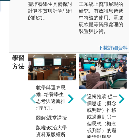
望培養學生具備探討
工系統上資訊展現的
計算本質與計算思維
研究、有效訊息傳遞
的能力。
中符號的使用、電腦
硬軟體等資訊處理的
裝置與技術。
下載詳細資料
學習
方法
實
數學與運算思
維--培養學生
軟體--培育學
邏輯推演:從一
圖
思考與邏輯推
生定義、開發
個思想（概念
驗
理能力。
與自我學習新
或判斷）推移
版
進資訊科技發
或過渡到另一
圖解:課堂講授
資
展能力。
個思想（概念
有
版權:政治大學
或判斷）的邏
圖解:小組討
資科系版權所
輯活動與學