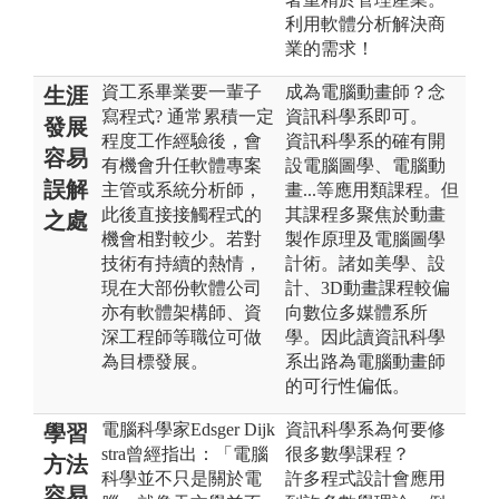
利用軟體分析解決商
業的需求！
資工系畢業要一輩子
成為電腦動畫師？念
生涯
寫程式? 通常累積一定
資訊科學系即可。
發展
程度工作經驗後，會
資訊科學系的確有開
容易
有機會升任軟體專案
設電腦圖學、電腦動
誤解
主管或系統分析師，
畫...等應用類課程。但
此後直接接觸程式的
其課程多聚焦於動畫
之處
機會相對較少。若對
製作原理及電腦圖學
技術有持續的熱情，
計術。諸如美學、設
現在大部份軟體公司
計、3D動畫課程較偏
亦有軟體架構師、資
向數位多媒體系所
深工程師等職位可做
學。因此讀資訊科學
為目標發展。
系出路為電腦動畫師
的可行性偏低。
電腦科學家Edsger Dijk
資訊科學系為何要修
學習
stra曾經指出：「電腦
很多數學課程？
方法
科學並不只是關於電
許多程式設計會應用
容易