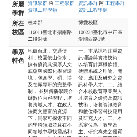
資訊
學群
跨
工程
學群
資訊
學群
跨
工程
學群
所屬
資訊工程
學類
資訊工程
學類
學群
校本部
博愛校區
所在
校區
116011臺北市指南路
100234臺北市中正區
二段64號
愛國西路1號
地處台北，交通便
一、本系課程注重資
學系
利，校園依山傍水，
訊理論與實務技術，
特色
擁有優質具濃厚人文
以培育計算機軟體、
底蘊與國際化學習環
硬體系統之理論、開
境，包含學、碩、博
發、應用及研究之資
及在職專班的完整學
訊科學人才。二、結
制， 並與傳播學院合
合本校教育專業與人
辦數位內容學程，培
才培育之優勢及資訊
養跨域人才。在政大
技術，培養資訊教育
法商文豐富的資源
和數位學習科技應用
下，同學可探索不同
及研究人才。三、本
的學科領域並且在不
系定位為「教學為
同領域中尋找靈感和
主、研究為先之優質