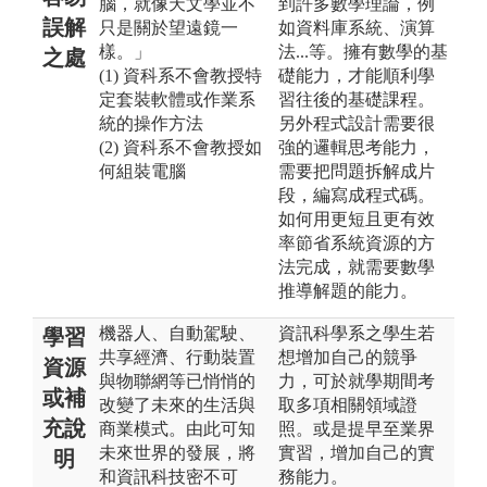
腦，就像天文學並不
到許多數學理論，例
誤解
只是關於望遠鏡一
如資料庫系統、演算
樣。」
法...等。擁有數學的基
之處
(1) 資科系不會教授特
礎能力，才能順利學
定套裝軟體或作業系
習往後的基礎課程。
統的操作方法
另外程式設計需要很
(2) 資科系不會教授如
強的邏輯思考能力，
何組裝電腦
需要把問題拆解成片
段，編寫成程式碼。
如何用更短且更有效
率節省系統資源的方
法完成，就需要數學
推導解題的能力。
機器人、自動駕駛、
資訊科學系之學生若
學習
共享經濟、行動裝置
想增加自己的競爭
資源
與物聯網等已悄悄的
力，可於就學期間考
或補
改變了未來的生活與
取多項相關領域證
充說
商業模式。由此可知
照。或是提早至業界
未來世界的發展，將
實習，增加自己的實
明
和資訊科技密不可
務能力。