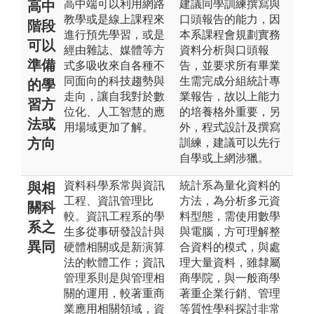
高中端可以利用網路
建議同學訓練撰寫與
高中
教學或是線上課程來
口頭報告的能力，因
階段
進行預先學習，或是
本系課程會規劃實務
可以
經由雜誌、媒體等方
資料分析與口頭報
準備
式多吸收來自各種不
告，並要求所有畢業
同面向的科技趨勢與
生需完成分組統計專
的學
走向，讓自我對於數
業報告，故以上能力
習方
位化、人工智慧的應
的培養格外重要，另
法或
用場域更加了解。
外，程式設計及撰寫
方向
訓練，建議可以先行
自學或上網涉獵。
資料科學系常與資訊
統計系為量化資料的
與相
工程、資訊管理比
方法，為分析多元資
關科
較。資訊工程系的學
料型態，需使用數學
系之
生多從事研發設計與
與電腦，方可理解整
異同
硬體相關或是新演算
合資料的模式，與處
法的軟體工作；資訊
理大量資料，雖隸屬
管理系則是與管理相
商學院，與一般商學
關的運用，較著重商
著重企業行銷、管理
業應用相關領域，資
等質性學科探討非常