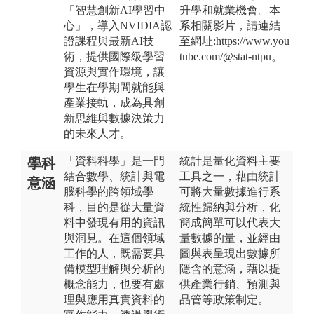
「智慧創新AI學習中
升學和就業機會。本
心」，導入NVIDIA認
系相關影片，請連結
證課程與最新AI技
至網址:https://www.you
術，提供國際級學習
tube.com/@stat-ntpu。
資源與實作環境，讓
學生在學期間就能與
產業接軌，成為具創
新思維與數據決策力
的未來人才。
「資料科學」是一門
統計是量化資料主要
學科
結合數學、統計與電
工具之一，藉由統計
意涵
腦科學的跨領域學
可將大量數據進行系
科，目的是從大量資
統性歸納與分析，化
料中發現有用的資訊
簡成簡單可以代表大
與洞見。在這個領域
量數據的量，並經由
工作的人，既需要具
圖與表呈現出數據所
備模型理解與分析的
隱含的意涵，藉以提
概念能力，也要有處
供產業行銷、預測與
理與應用真實資料的
品管等政策制定。