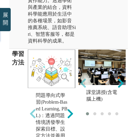
實作能力。透過學術
與產業的結合，資料
科學能應用於生活中
展
的各種場景，如影音
開
推薦系統、語音助理Si
ri、智慧客服等，都是
資料科學的成果。
學習
方法
課堂講授(含電
主
問題導向式學
腦上機)
跨
習(Problem-Bas
專案導向式學
疇
ed Learning, PB
習：專案即是
域
L)：透過問題
現實世界的真
演
情境誘發學生
實案例，使學
色
探索目標、設
生進入有意義
儕
定方法並善用