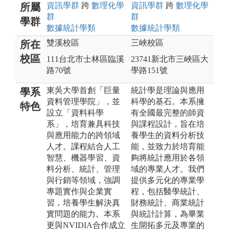
資訊
學群
跨
數理化
學
資訊
學群
跨
數理化
學
所屬
群
群
學群
數據統計
學類
數據統計
學類
雙溪校區
三峽校區
所在
校區
111台北市士林區臨溪
23741新北市三峽區大
路70號
學路151號
東吳大學首創「巨量
統計學是理論與應用
學系
資料管理學院」，並
科學的基石。本系擁
特色
設立「資料科學
有全國最完整的師資
系」，培育兼具科技
與課程設計，旨在培
與應用能力的跨領域
養學生的資料分析技
人才。課程結合人工
能，並致力於培育能
智慧、機器學習、資
夠將統計應用於各領
料分析、統計、管理
域的專業人才。我們
與行銷等領域，強調
提供多元化的專業學
專題實作與企業實
程，包括醫學統計、
習，培養學生解決真
財務統計、商業統計
實問題的能力。本系
與統計計算，為畢業
更與NVIDIA合作成立
生開拓多元及專業的