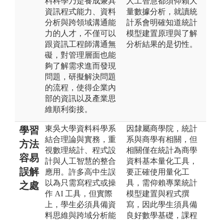
料科學乃是養成兼具
人工智慧都須仰賴大
資訊程式能力、資料
量數據分析，就讀統
分析與跨領域溝通能
計系會明確知道統計
力的人才，不僅可以
模型建置原理與了解
跟資訊工程師溝通無
分析結果的是切性。
礙，對管理層面也能
夠了解需求進而發現
問題，研擬解決問題
的流程，使得企業內
部的資訊以及產業思
維順利銜接。
東吳大學資料科學系
因隸屬商學院，統計
學習
結合理論與實務，重
系與商學有相關，但
方法
視數理統計、程式設
相關僅在統計為商學
容易
計與人工智慧的整合
資料基本量化工具，
誤解
應用。許多高中生誤
要正確使用量化工
以為只需寫程式或操
具，需仰賴專業統計
之處
作 AI 工具，但實際
模型建置與程式撰
上，學生必須具備資
寫，因此學生須具備
料思維與跨域分析能
良好數學基礎，課程