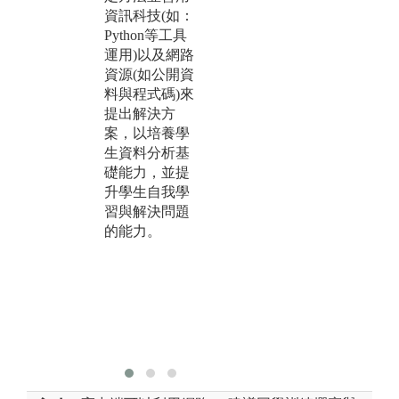
的問題情景
實
資訊科技(如：
中，通過自主
實
Python等工具
探究和團隊合
現
運用)以及網路
作來解決問
應
資源(如公開資
題，結合業界
可
料與程式碼)來
資源於課堂中
發
提出解決方
導入 Capstone
能
案，以培養學
專案，由業界
究
生資料分析基
專家出題，老
現
礎能力，並提
師引導學生解
題
升學生自我學
題，在過程中
心
習與解決問題
培養資料分析
自
的能力。
能力、問題解
理
決能力以及多
群
元之資料分析
個
視野。
學
科
作