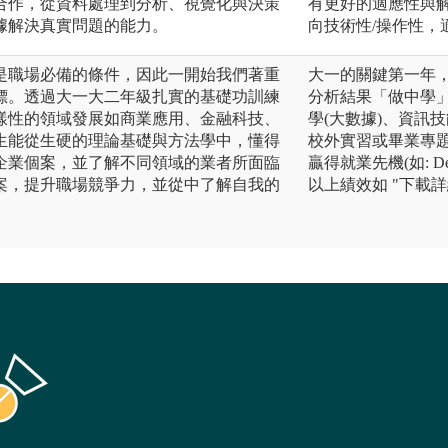
合作，從資料處理到分析、視覺化與決策
有更好的適應性與
據解決真實問題的能力。
向技術性/操作性，
是職場必備的條件，因此一開始我們著重
大一的關鍵第一年
標。透過大一大二年級扎實的基礎功訓練
分析結果「做中學」
樣性的領域發展如商業應用、金融科技、
學(大數據)、資訊
生能從生硬的理論基礎與方法學中，懂得
校外實習或畢業專
企業個案，並了解不同領域的業者所面臨
贏得就業先機(如: D
案，提升職場競爭力，並從中了解自我的
以上績效如 "下載