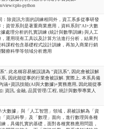
com/view/cplo-python
異同：除資訊方面的訓練相同外，資工系多從事研發
；資管系則是著重商業應用，資科系則"AI+大數
數據處理分析的扎實訓練 (統計與數學訓練) 與人工
練，運用現有工具以及計算方法進行分析，結果判
資科課程包含基礎程式設計訓練，再加入商業行銷
與醫療科學等領域分析應用
系". 此名稱容易被誤讀為 "資訊系", 因此會被誤解
, 因此能從事的行業會被誤解. 實際上, 本系具備
內涵+資訊技能(AI與大數據)+實務應用, 因此能從事
: 資訊, 金融, 品質管理/工程, 統計與數學專業人
學/大數據」與「人工智慧」領域，易被誤解為「資
合「資訊科學」及「數理」面向，進行數理與各種
訓練，具備扎實的基礎，面對各種實務應用問題，