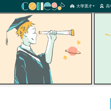
大學選才
高
ColleGo! 大學選才與高中育才輔助系統