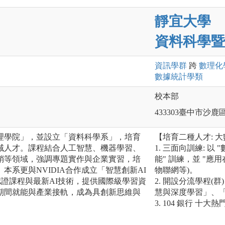
靜宜大學
資料科學暨
資訊
學群
跨
數理化
數據統計
學類
校本部
433303臺中市沙鹿
理學院」，並設立「資料科學系」，培育
【培育二種人才: 
域人才。課程結合人工智慧、機器學習、
1. 三面向訓練: 以
銷等領域，強調專題實作與企業實習，培
能" 訓練，並 "應
本系更與NVIDIA合作成立「智慧創新AI
物聯網等)。
A認證課程與最新AI技術，提供國際級學習資
2. 開設分流學程
期間就能與產業接軌，成為具創新思維與
慧與深度學習」、
3. 104 銀行 十大熱