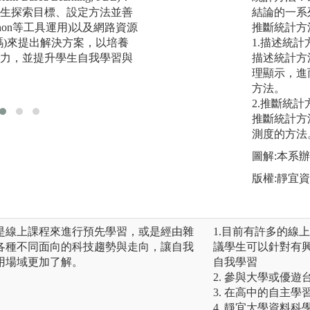
生探索目標、設定方法並善
例，使學生進入有
結論的一系
thon等工具運用)以及網路資源
探究和團隊合作來
推斷統計方
碼)來提出解決方案，以培養
堂中導入 Capst
1.描述統計
力，並提升學生自我學習與
引導學生解題，在
描述統計方
題解決能力以及多
理顯示，進
方法。
2.推斷統計
推斷統計方
測度的方法
圖解:本系
版權:靜宜
是線上課程來進行預先學習，或是經由雜
1.目前有許多的線
各種不同面向的科技趨勢與走向，讓自我
議學生可以針對有
用場域更加了解。
自我學習
2. 參與大學或優遊
3. 在高中的自主
4. 靜宜大學資料