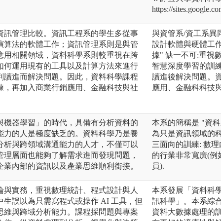
https://sites.google.
資訊管理比較。資訊工程系的學生多從事
與資管系/資工系
演算法的軟體工作；資訊管理系則是與管
設計軟體與硬體工作
應用相關領域，資料科學系則較重視在跨
據" 缺一不可:重視
如何運用現有的工具以及計算方法來進行
智慧深度學習的訓
判讀進而解決問題。因此，資料科學課程
讀進後解決問題。
練，再加入商業行銷應用、金融科技與社
應用、金融科科技
與機器學習」的時代，具備有分析資料的
本系的簡稱是 "資科
能力的人是極度缺乏的。資料科學乃是養
為只是資訊領域的科系
分析與跨領域溝通能力的人才，不僅可以
三面向的訓練: 數理
管理層面也能夠了解需求進而發現問題，
的行業非常寬廣(例如
企業內部的資訊以及產業思維順利銜接。
員).
論與實務，重視數理統計、程式設計與人
本系發展「資料科
生誤以為只需寫程式或操作 AI 工具，但
訊科學」。本系綜
思維與跨域分析能力。課程採問題與專案
資料大數據處理的