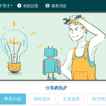
中育才
焦點話題
最新消息
分享網頁
學系介紹
課程資訊
生涯進路
能力特