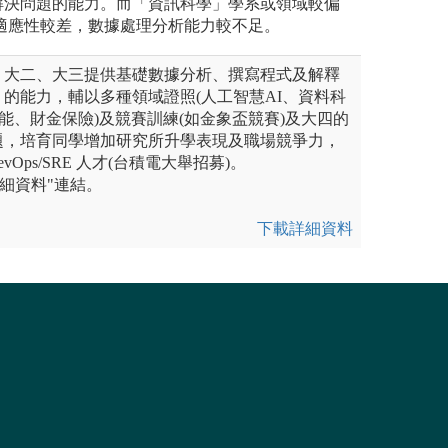
解決問題的能力。而「資訊科學」學系或領域較偏
適應性較差，數據處理分析能力較不足。
，大二、大三提供基礎數據分析、撰寫程式及解釋
的能力，輔以多種領域證照(人工智慧AI、資料科
技能、財金保險)及競賽訓練(如金象盃競賽)及大四的
題，培育同學增加研究所升學表現及職場競爭力，
evOps/SRE 人才(台積電大舉招募)。
詳細資料"連結。
下載詳細資料