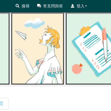
搜尋
常見問與答
登入
質