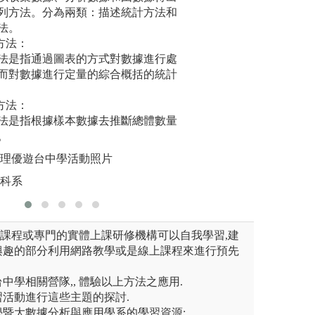
意義的問題情景中，通過自主
列方法。分為兩類：描述統計方法和
老師扮演著顧問的
機器學習
解決問題，結合業界資源於課
法。
實習，探索真實世
自動「學
one 專案，由業界專家出題，老師
方法：
挑戰的可行辦法，
從資料中
過程中培養資料分析能力、問
法是指通過圖表的方式對數據進行處
究「社群憂鬱現象
資料進行
元之資料分析視野。
而對數據進行定量的綜合概括的統計
工、自然語言處理
習相輔相
科，帶領學生進行
圖解:專題
方法：
版權:靜宜
法是指根據樣本數據去推斷總體數量
。
辦理優遊台中學活動照片
資科系
上課程或專門的實體上課研修機構可以自我學習,建
興趣的部分利用網路教學或是線上課程來進行預先
台中學相關營隊,, 體驗以上方法之應用.
學習活動進行這些主題的探討.
科學暨大數據分析與應用學系的學習資源: