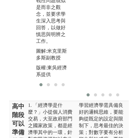
戰性問題或似
分析更進一步
外
是而非之觀
教導學生進行
參
念，並要求學
變數的效果估
總
生深入思考與
計，探詢事件
達
回答，以做好
之決定因素等
並
慎思與明辨之
工作。
標
工作。
圖解:電腦教室
圖
圖解:米克里斯
上課
教
多斯副教授
版權:東吳經濟
版
版權:東吳經濟
系提供
系
系提供
1. 「經濟學是什
學習經濟學需具備良
高中
麼？」小從個人消費
好的邏輯思維，要能
階段
交易，大至政府部門
夠從既定的設定與限
可以
之國家政策，都是經
制下，思考最佳的決
準備
濟學其中的一環，針
策；對數字要有分析