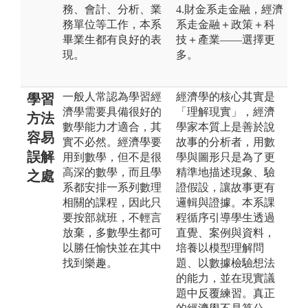
務、會計、分析、業
4.財金系走金融，經濟
務單位等工作，本系
系走金融＋政策＋科
畢業生都有良好的表
技＋產業——選擇更
現。
多。
一般人常認為學習經
經濟學的核心其實是
學習
濟學需要具備很好的
「理解現實」，經濟
方法
數學能力才適合，其
學家本質上是善於說
容易
實不必然。經濟學要
故事的分析者，用數
誤解
用到數學，但不是很
學與圖形只是為了更
高深的數學，而且學
精準地描述現象、驗
之處
系都安排一系列數理
證假設，讓故事更有
相關的課程，因此只
邏輯與證據。本系課
要按部就班，不輕言
程循序引導學生透過
放棄，多數學生都可
直覺、案例與資料，
以勝任愉快並在其中
培養以模型理解問
找到樂趣。
題、以數據檢驗想法
的能力，並在現實議
題中反覆練習。真正