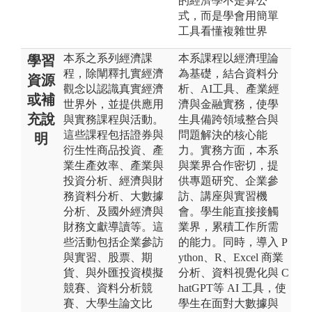
的經濟學不是算公
式，而是學會用簡單
工具看懂複雜世界
本系之系列經濟課
本系課程以經濟理論
學習
程，除闡釋扎實經濟
為基礎，結合資料分
資源
觀念以認識真實經濟
析、AI工具、產業經
或補
世界外，並提供應用
濟與金融實務，使學
充說
與實務課程與活動。
生具備跨領域整合與
這些課程包括證券與
問題解決的核心能
明
衍生性商品投資、產
力。實務方面，本系
業生產效率、產業與
與業界合作密切，提
投資分析、經濟與財
供專題研究、企業參
務資料分析、大數據
訪、講座與實習機
分析、及國外經濟與
會。學生能直接接觸
財務文獻導讀等。這
業界，累積工作所需
些活動包括企業參訪
的能力。同時，導入 P
與實習、股票、期
ython、R、Excel 商業
貨、與外匯投資模擬
分析、資料視覺化與 C
競賽、資料分析競
hatGPT等 AI 工具，使
賽、大學生論文比
學生在面對大數據與