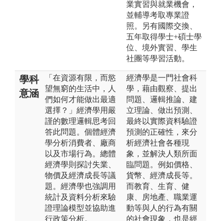
業實習與就業機會，
並輔導考取專業證
照。另有國際交換、
五年取得學士+碩士學
位、境外實習、學生
社團等學習活動。
「在資源有限，而慾
經濟學是一門社會科
學科
望無窮的生活中，人
學，藉由觀察、提出
意涵
們如何才能做出最適
問題、邏輯推論、建
選擇？」經濟學用嚴
立理論、做出預測、
謹的數理邏輯思考回
最終以實際資料驗證
答此問題。個體經濟
預測的正確性，來分
學分析消費者、廠商
析經濟社會各種現
以及市場行為。總體
象，並解決人類所面
經濟學則探討失業、
臨問題。例如價格、
物價及經濟成長等議
貨幣、經濟成長等。
題。經濟學也強調用
而教育、生育、健
統計及資料分析來驗
康、房地產、職業運
證理論模型並協助進
動等與人的行為有關
行政策分析。
的社會現象，也是經