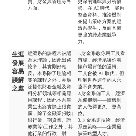
貿、財金與管理等各
更深的邏輯與分析優
方面。
勢。在 AI 時代，能夠
整合資料、推論機制
並提出策略方案的經
濟系學生，反而具備
更強的跨產業競爭
力。
經濟系的課程常被認
1.財金系教你用工具看
生涯
為太理論，因此出路
市場，經濟系讓你看
發展
較窄，其實剛好相
懂市場背後的邏輯。
容易
反。本系除了理論相
工具會被 AI 取代，但
誤解
關的課程之外，亦廣
理解世界運作的人永
泛提供財務金融及資
遠不會失業。
之處
料分析領域等相關應
2.財金系偏工具，經濟
用課程，因此本系畢
系偏機制——懂機制
業生出路實際上很寬
的人做得更久、更高
廣，除了金融業(例如
位。
銀行業、期貨業、證
3.財金系走技術，經濟
券業等)工作之外，其
系走策略——企業最
他行業的行政、財
缺策略型人才。