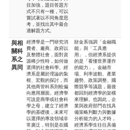
目加強，題目答題方
式不只有一種，可以
嘗試著以不同角度思
考，並找出其中最合
適解題方式。
經濟學是一門研究消
財金系強調「金融職
與相
費者、廠商、政府以
能」與「工具應
關科
及整體社會，面對資
用」，但經濟系提供
系之
源稀少性時，如何做
的是「看懂世界運作
異同
選擇的社會科學。經
的能力」。金融市
濟系是屬於理論的紮
場、利率波動、產業
根、宏觀的探討，而
趨勢、政策調整、國
其他商管科系則較偏
際競爭等議題，最後
向應用層面。經濟學
都回到經濟學的架構
可說是商學或社會科
來理解。也因此，企
學之母，建立了經濟
業與政府部門在找具
學的基礎後，未來可
備策略判斷力與數據
以選擇的專攻領域非
分析能力的人才時，
常廣泛，特別是在國
經濟系學生往往具備