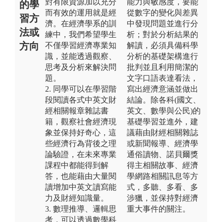
對有限資源加以充分
能力與敏感度，要能
的學
而有效的運用就是經
從數字的變化與差異
習方
濟。在經濟學系的訓
中發現問題並進行分
法或
練中，我們希望學生
析；對於分析結果的
方向
不僅學習經濟專業知
解讀，必須具備科學
識，並能透過觀察、
分析的基礎架構進行
思考及分析來解決問
批判並且利用簡潔的
題。
文字口語表達看法，
2. 同學可以在學習階
寫出經濟意涵並做出
段閱讀各式中英文財
結論。除各科(國文、
經相關報章雜誌書
英文、數學與公民)的
籍，觀察社會經濟現
基礎學習並進外，建
象並保持好奇心，這
議藉由財經相關雜誌
些經濟行為背後之理
或新聞報導、經濟學
論驗證，在未來專業
通俗讀物、諾貝爾獎
課程中都能得到解
得主相關故事、經濟
答，也能藉由大量閱
學網路相關訊息等方
讀增加中英文讀寫能
式，多聽、多看、多
力及財經知識量。
涉獵，並保持對經濟
3. 數理推導、邏輯思
重大事件的關注。
考，可以透過數學科