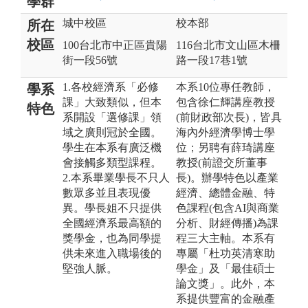
學群
城中校區
校本部
所在
校區
100台北市中正區貴陽
116台北市文山區木柵
街一段56號
路一段17巷1號
1.各校經濟系「必修
本系10位專任教師，
學系
課」大致類似，但本
包含徐仁輝講座教授
特色
系開設「選修課」領
(前財政部次長)，皆具
域之廣則冠於全國。
海內外經濟學博士學
學生在本系有廣泛機
位；另聘有薛琦講座
會接觸多類型課程。
教授(前證交所董事
2.本系畢業學長不只人
長)。辦學特色以產業
數眾多並且表現優
經濟、總體金融、特
異。學長姐不只提供
色課程(包含AI與商業
全國經濟系最高額的
分析、財經傳播)為課
獎學金，也為同學提
程三大主軸。本系有
供未來進入職場後的
專屬「杜功英清寒助
堅強人脈。
學金」及「最佳碩士
論文獎」。此外，本
系提供豐富的金融產