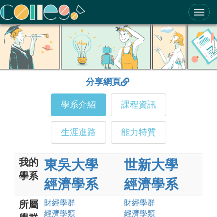
ColleGo! 大學選才與高中育才輔助系統
分享網頁
學系介紹
課程資訊
生涯進路
能力特質
我的
東吳大學
世新大學
學系
經濟學系
經濟學系
財經
學群
財經
學群
所屬
經濟
學類
經濟
學類