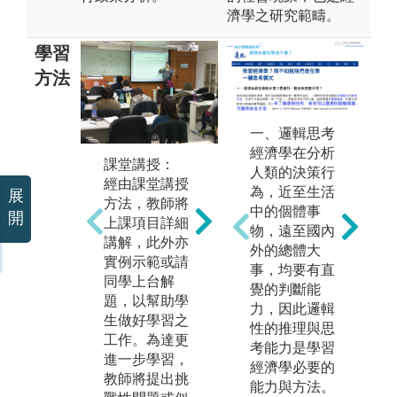
濟學之研究範疇。
學習
方法
一、邏輯思考
數據分析：
實
經濟學在分析
課堂講授：
經濟學涉及諸
除
人類的決策行
經由課堂講授
多相關資料，
教
為，近至生活
展
方法，教師將
因此如何從中
升
中的個體事
開
上課項目詳細
整理出通則或
經
物，遠至國內
講解，此外亦
寶貴資訊是非
設
外的總體大
實例示範或請
常重要的工
程
事，均要有直
同學上台解
作。經由統計
參
覺的判斷能
題，以幫助學
分析，學生將
伴
力，因此邏輯
生做好學習之
學習資料分析
國
性的推理與思
工作。為達更
以及推論方法
教
考能力是學習
進一步學習，
以達前述目
議
經濟學必要的
教師將提出挑
標。此外迴歸
提
能力與方法。