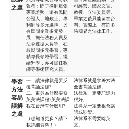
報考；除了律師這張
司經營、國家文官、
之處
專業證照，還有民間
教授、立法委員等。
公證人、地政士、專
畢業之後只能留在台
利師等多元選擇。另
灣。實際上，有許多
有民間企業多元發
跨國界之法律工作。
展，擔任法務人員及
法令遵循人員等。在
校期間多元學習，專
精專長領域學習，繼
續升學，亦可擔任教
師等學術研究人員。
一、讀法律就是要反
法律系就是拿著六法
學習
覆背誦法條?
全書背誦法條。
方法
二、東吳為什麼要修
法律系一定要記憶力
容易
英美法課程?英美法課
很好。
誤解
程在台灣有什麼用?
法律系一定要很會講
話或吵架。
之處
（想知道更多？請下
法律系不需要唸英
載詳細資料！）
文。