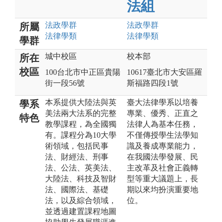
法組
法政
學群
法政
學群
所屬
法律
學類
法律
學類
學群
城中校區
校本部
所在
校區
100台北市中正區貴陽
10617臺北市大安區羅
街一段56號
斯福路四段1號
本系提供大陸法與英
臺大法律學系以培養
學系
美法兩大法系的完整
專業、優秀、正直之
特色
教學課程，為全國獨
法律人為基本任務，
有。課程分為10大學
不僅傳授學生法學知
術領域，包括民事
識及養成專業能力，
法、財經法、刑事
在我國法學發展、民
法、公法、英美法、
主改革及社會正義轉
大陸法、科技及智財
型等重大議題上，長
法、國際法、基礎
期以來均扮演重要地
法，以及綜合領域，
位。
並透過建置課程地圖