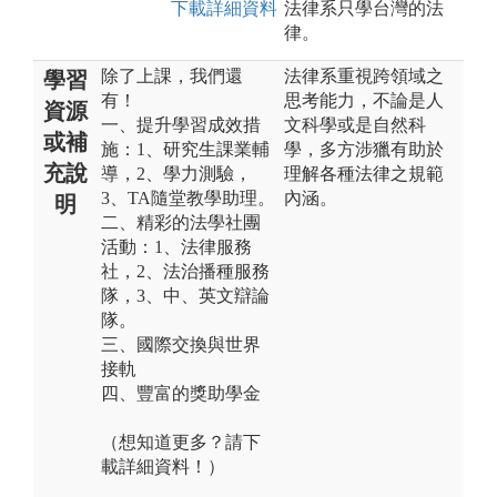
下載詳細資料
法律系只學台灣的法
律。
除了上課，我們還
法律系重視跨領域之
學習
有！
思考能力，不論是人
資源
一、提升學習成效措
文科學或是自然科
或補
施：1、研究生課業輔
學，多方涉獵有助於
充說
導，2、學力測驗，
理解各種法律之規範
3、TA隨堂教學助理。
內涵。
明
二、精彩的法學社團
活動：1、法律服務
社，2、法治播種服務
隊，3、中、英文辯論
隊。
三、國際交換與世界
接軌
四、豐富的獎助學金
（想知道更多？請下
載詳細資料！）