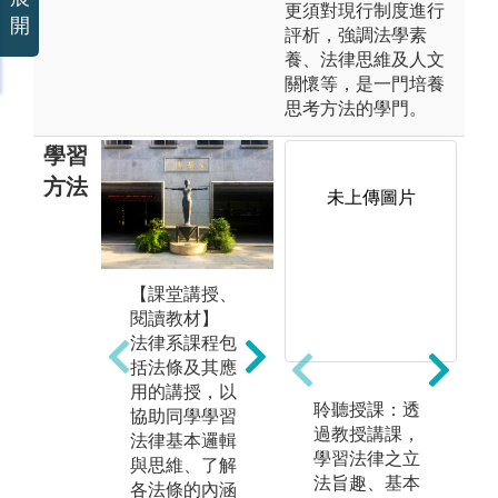
更須對現行制度進行
開
評析，強調法學素
養、法律思維及人文
關懷等，是一門培養
思考方法的學門。
學習
方法
未上傳圖片
【案例教學
【課堂講授、
【
法】
閱讀教材】
透
英美法課程採
法律系課程包
習
行哈佛法學院
括法條及其應
課
「案例教學」
用的講授，以
位
聆聽授課：透
及「蘇格拉底
協助同學學習
運
過教授講課，
問答式教
法律基本邏輯
以
學習法律之立
學」，法律學
與思維、了解
效
法旨趣、基本
生須先預習準
各法條的內涵
效