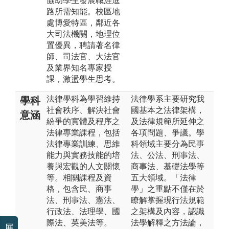
協助學生發展職涯進
路所需知能。校區地
處博愛特區，鄰近各
大司法機關，地理位
置優異，聘請著名律
師、司法官、大法官
及業界知名專家授
課，激盪學生思考。
法律學科為學習維持
法律學系主要研究我
學科
社會秩序、解決社會
國基本之法律架構，
意涵
紛爭的實體及程序之
及法律規範所延伸之
法律專業課程，包括
各項問題、爭議。學
法律專業訓練、思維
科領域主要分為民事
能力與實務技能的培
法、公法、刑事法、
養與宏觀的人文關懷
商事法、基礎法學等
等。相關課程及資
五大領域。「法律
格，包含民、商事
學」之重點不僅在於
法、刑事法、憲法、
瞭解掌握現行法規範
行政法、法理學、國
之架構及內容，認識
際法、英美法等。
法學解釋之方法論，
展