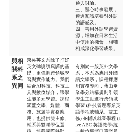
通與討論。
三、關心時事發展，
透過閱讀培養對外語
的語感及。
四、善用外語學習資
源，增加在日常生活
中使用的機會，相輔
相成深化學習成果。
東吳英文系除了打好
與相
英文聽說讀寫譯的基
有別於一般英外文學
關科
礎，更強調跨領域學
系，本系為應用外國
系之
習與實作能力。我們
語文學系，課程採應
異同
結合AI科技、科技工
用實務導向，藉由畢
具與數位媒介，讓學
業學分結構規劃引領
生能多元學習。課程
學生主動進行跨領域
涵蓋文學、媒體、商
學習 (科技管理專業英
務、旅遊等實務應
語學程或輔系、雙主
用，也提供雙主修、
修) 並輔以就業學程 (L
輔系與雙聯學位選
ive ABC 英語教學/統
擇，培養國際移動
一數位翻譯口筆譯服