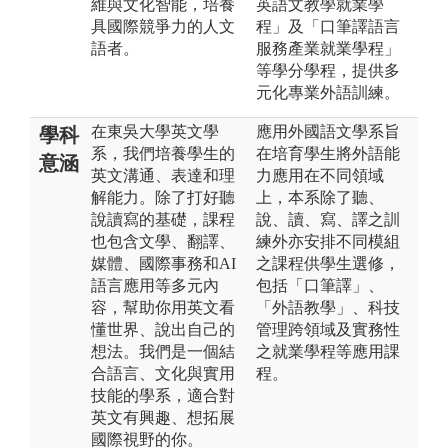
維與文化智能，培養
英語文教學就業學
具國際競爭力的人文
程」及「口筆譯語言
語者。
服務產業就業學程」
等學分學程，提供多
元化專業外語訓練。
在東吳大學英文學
應用外國語文學系旨
學科
系，我們培養學生的
在培育學生將外語能
意涵
英文溝通、表達和理
力應用在不同領域
解能力。除了打好聽
上，本系除了聽、
說讀寫的基礎，課程
說、讀、寫、譯之訓
也包含文學、翻譯、
練外亦安排不同模組
媒體、國際事務和AI
之課程供學生選修，
語言應用等多元內
包括「口筆譯」、
容，幫助你用英文看
「外語教學」、科技
懂世界、說出自己的
管理跨領域及實務性
想法。我們是一個結
之就業學程等應用課
合語言、文化與實用
程。
技能的學系，適合對
英文有興趣、想拓展
國際視野的你。