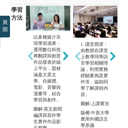
學習
方法
展
開
以多種媒介呈
跨文化交流與
現學習成果：
國際合作活
1. 講堂授課：
情
運用數位科技
動：與外籍學
由教授在課堂
過
將翻譯與創意
生交流、參加
上教導同學語
覽
作品發表於線
英文營隊或出
言學習相關理
議
上平台，題材
國交換，把學
論，利用實務
等
涵蓋大眾文
到的英文活用
經驗案例及實
英
學、自媒體、
在真實情境
作等，協助同
力
電影、音樂與
中。
學了解課程內
版
漫畫等，結合
容。
圖解:宮崎大學
為
學習與創作。
師生與接待同
圖解:上課實況
文
圖解:英文新聞
學於校徽牆前
版權:中原大學
編譯與寫作學
合影
應用外國語文
生實作作品影
版權:圖片來源
學系攝
片截圖