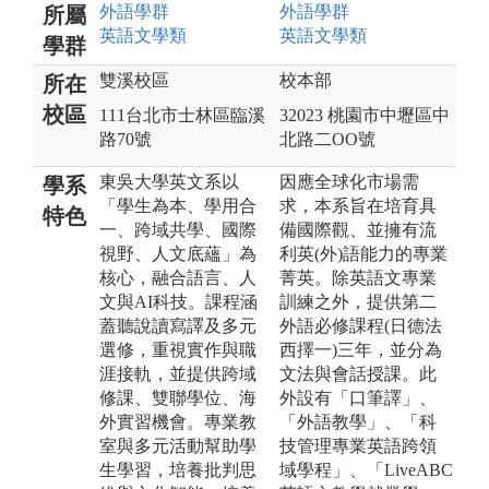
外語
學群
外語
學群
所屬
英語文
學類
英語文
學類
學群
雙溪校區
校本部
所在
校區
111台北市士林區臨溪
32023 桃園市中壢區中
路70號
北路二OO號
東吳大學英文系以
因應全球化市場需
學系
「學生為本、學用合
求，本系旨在培育具
特色
一、跨域共學、國際
備國際觀、並擁有流
視野、人文底蘊」為
利英(外)語能力的專業
核心，融合語言、人
菁英。除英語文專業
文與AI科技。課程涵
訓練之外，提供第二
蓋聽說讀寫譯及多元
外語必修課程(日德法
選修，重視實作與職
西擇一)三年，並分為
涯接軌，並提供跨域
文法與會話授課。此
修課、雙聯學位、海
外設有「口筆譯」、
外實習機會。專業教
「外語教學」、「科
室與多元活動幫助學
技管理專業英語跨領
生學習，培養批判思
域學程」、「LiveABC