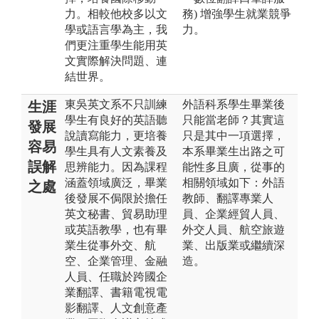
力。相較他校多以文
務) 增強學生就業競爭
學或語言學為主，我
力。
們更注重學生能用英
文實際解決問題、連
結世界。
東吳英文系不只訓練
外語科系學生畢業後
生涯
學生有良好的英語聽
只能當老師？其實這
發展
說讀寫能力，更培養
只是其中一項選擇，
容易
學生具有人文素養及
本系畢業生出路之可
誤解
思辨能力。因為課程
能性多且廣，從事的
涵蓋領域廣泛，畢業
相關領域如下：外語
之處
後發展不侷限於擔任
教師、翻譯專業人
英文秘書、貿易助理
員、企業經貿人員、
或英語教學，也有畢
外交人員、航空旅遊
業生從事外交、航
業、出版業或繼續深
空、企業管理、金融
造。
人員、任職於跨國企
業翻譯、書籍電視電
影翻譯、人文創意產