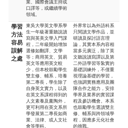
業、國際會議主持或
口譯等，或繼續學術
領域。
東吳大學英文學系學
外界常以為外語科系
學習
生一年級著重聽說讀
只閱讀文學作品，並
方法
寫與英美文學入門課
研讀及探討語言理
容易
程，二年級開始增加
論，其實本系內容相
誤解
選修如翻譯、文學
當多元廣泛，除了英
等；商用英文、貿易
文聽說讀寫譯以及第
之處
英文等應用英文較
二外語學習等紮實的
少，但本校鼓勵學生
基礎訓練外，不僅重
雙主修、輔系，培養
視理論基礎的學習，
第二專長，學生除了
也強調實務應用及團
自身英文實力，以及
隊合作之能力，安排
在英文系課程得到的
學界及業界的實習課
人文素養及薰陶外，
程及參訪機會。本系
更可利用在英文系所
也鼓勵學生選讀雙主
學發展第二專長如商
修、輔系與跨領域學
業、法律、或人文社
程，因應多元化社會
會等學科。
的挑戰。