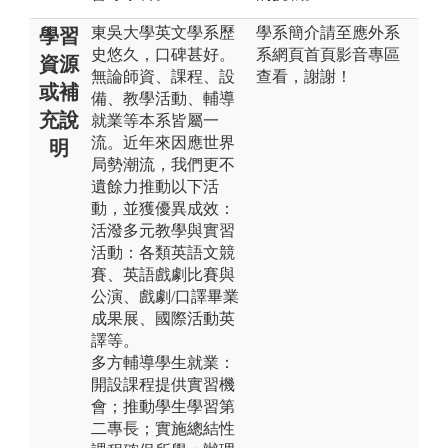
東吳大學英文學系歷
學系簡介請至應外系
學習
史悠久，口碑甚好。
系網頁首頁影音專區
資源
無論師資、課程、設
查看，謝謝！
或補
備、教學活動、輔導
充說
就業等本系皆屬一
流。近年來因應世界
明
局勢潮流，我們更不
遺餘力推動以下活
動，並獲優異成效：
活潑多元教學與實習
活動：各類英語文競
賽、英語戲劇比賽與
公演、戲劇/口譯畢業
成果展、國際活動英
譯等。
多方輔導學生就業：
開設課程提供實習機
會；推動學生學習第
二專長；實施總結性