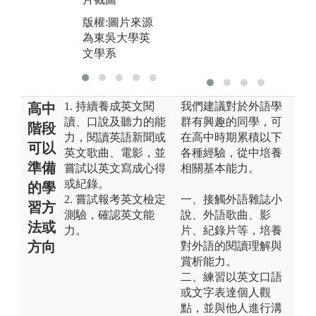
為東吳大學英
版權:圖片來源
文學系
為東吳大學英
文學系
1. 持續養成英文閱
我們建議對於外語學
高中
讀、口說及聽力的能
群有興趣的同學，可
階段
力，閱讀英語新聞或
在高中時期累積以下
可以
英文歌曲、電影，並
各種經驗，從中培養
準備
嘗試以英文寫成心得
相關基本能力。
或紀錄。
的學
2. 嘗試報考英文檢定
一、接觸外語雜誌小
習方
測驗，確認英文能
說、外語歌曲、影
法或
力。
片、紀錄片等，培養
方向
對外語的閱讀理解與
賞析能力。
二、練習以英文口語
或文字表達個人觀
點，並與他人進行溝