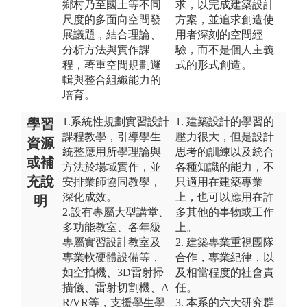
鄉村乃至國土等不同
求，以完成建築設計
尺度的多面向空間發
方案，並追求創造使
展議題，結合理論、
用者深刻的空間經
分析方法與實作課
驗，而不是個人主義
程，著重空間規劃邏
式的形式創造。
輯與整合組織能力的
培育。
1.系統性規劃實習設計
1. 建築設計的學習的
學習
課程教學，引導學生
壓力很大，但是設計
資源
統整應用所學理論與
思考的訓練以及統合
或補
方法於場域實作，並
各種知識的能力，不
充說
安排業師協同教學，
只適用在建築專業
深化成效。
上，也可以應用在許
明
2.設有專屬大型講堂、
多其他的事物或工作
多功能教室、各年級
上。
專屬實習設計教室及
2. 建築專業重視團隊
專業軟硬體設備等，
合作，專業紀律，以
如空拍機、3D雷射掃
及相當程度的社會責
描儀、雷射切割機、A
任。
R/VR等，支援學生學
3. 本系的六大研究群