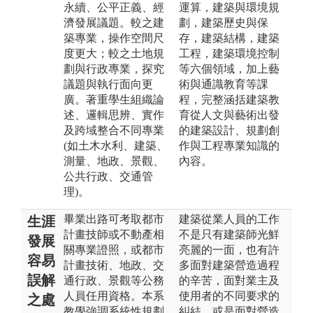
永續、公平正義、經
運算，建築與環境規
濟發展議題。較之建
劃，建築歷史與保
築專業，操作空間尺
存，建築結構，建築
度更大；較之土地規
工程，建築環境控制
劃與行政專業，探究
等六個領域，加上藝
議題與執行面向更
術與通識教育等課
廣。著重學生組織論
程，完整涵括建築教
述、邏輯思辨、實作
育從人文與藝術出發
及跨域整合不同專業
的建築設計、規劃創
(如土木水利、建築、
作與工程專業知識的
測量、地政、景觀、
內容。
公共行政、交通管
理)。
畢業出路可考取都市
建築從業人員的工作
生涯
計畫技師或不動產相
不是只有建築師光鮮
發展
關專業證照，或都市
亮麗的一面，也有許
容易
計畫技術、地政、交
多面對建築營造過程
誤解
通行政、景觀等公務
的辛苦，面對業主及
人員任用資格。本系
使用者的不同要求的
之處
教學強調系統性規劃
糾結，或是面對營造