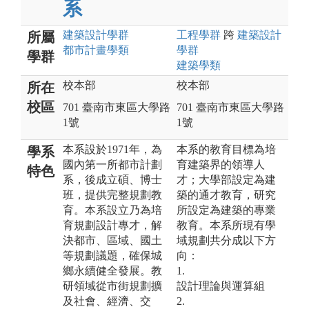
系
建築設計
學群
工程
學群
跨
建築設計
所屬
都市計畫
學類
學群
學群
建築
學類
校本部
校本部
所在
校區
701 臺南市東區大學路
701 臺南市東區大學路
1號
1號
本系設於1971年，為
本系的教育目標為培
學系
國內第一所都市計劃
育建築界的領導人
特色
系，後成立碩、博士
才；大學部設定為建
班，提供完整規劃教
築的通才教育，研究
育。本系設立乃為培
所設定為建築的專業
育規劃設計專才，解
教育。本系所現有學
決都市、區域、國土
域規劃共分成以下方
等規劃議題，確保城
向：
鄉永續健全發展。教
1.
研領域從市街規劃擴
設計理論與運算組
及社會、經濟、交
2.