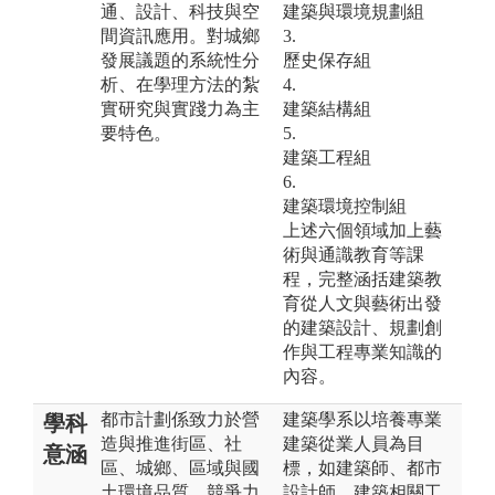
通、設計、科技與空
建築與環境規劃組
間資訊應用。對城鄉
3.
發展議題的系統性分
歷史保存組
析、在學理方法的紮
4.
實研究與實踐力為主
建築結構組
要特色。
5.
建築工程組
6.
建築環境控制組
上述六個領域加上藝
術與通識教育等課
程，完整涵括建築教
育從人文與藝術出發
的建築設計、規劃創
作與工程專業知識的
內容。
都市計劃係致力於營
建築學系以培養專業
學科
造與推進街區、社
建築從業人員為目
意涵
區、城鄉、區域與國
標，如建築師、都市
土環境品質、競爭力
設計師、建築相關工