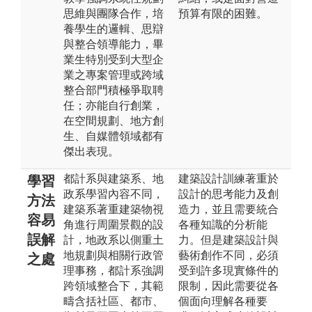
思維與團隊合作，培
預算有限的困難。
養學生的邏輯、思辯
與整合領導能力，畢
業生特別受到大型企
業之專案管理或跨域
整合部門積極爭取聘
任；亦能自行創業，
在空間規劃、地方創
生、自媒體領域都有
傑出表現。
都計系與建築系、地
建築設計訓練著重於
學習
政系學習內容不同，
設計的思考能力及創
方法
建築系著重建築物視
造力，並且需要統合
容易
角進行周圍景觀的設
各種知識的分析能
誤解
計，地政系以側重土
力。但是建築設計與
地規劃與相關行政管
藝術創作不同，必須
之處
理事務，都計系強調
受到許多現實條件的
跨領域整合下，其範
限制，因此需要從各
疇含括社區、都市、
個面向理解各種要