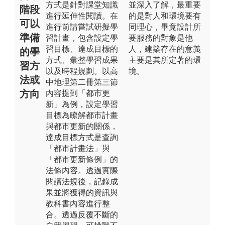
方式是針對課堂知識
並深入了解，最重要
階段
進行延伸性閱讀。在
的是對人和環境要有
可以
進行前請嘗試研擬學
同理心，畢竟設計所
準備
習計畫，包含設定學
要服務的對象是他
習目標、達成目標的
人，建築存在的意義
的學
方式、彙整學習成果
主要是其所定著的環
習方
以及時程規劃。以高
境。
法或
中地理第二冊第三節
方向
內容提到「都市更
新」為例，設定學習
目標為瞭解都市計畫
與都市更新的關係，
達成目標方式是查詢
「都市計畫法」與
「都市更新條例」的
法條內容。透過實際
閱讀法規後，記錄成
果並將獲得的資訊與
教科書內容進行整
合。透過反覆不斷的