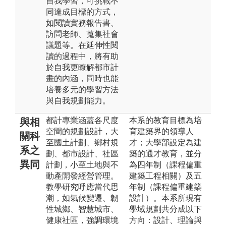
自我學習，可挑戰不
同達成目標的方式，
如閱讀實務報告書、
訪問老師、蒐集社會
議題等。在延伸性閱
讀的過程中，將有助
於自我更瞭解都市計
畫的內涵，同時也能
培養多元的學習方法
與自我規劃能力。
都計專業涵蓋各尺度
本系的教育目標為培
與相
空間的規劃設計，大
育建築界的領導人
關科
至國土計劃、鄉村規
才；大學部設定為建
系之
劃、都市設計、社區
築的通才教育，並分
異同
計劃，小至土地與不
為四年制（課程偏重
動產開發經營管理。
建築工程相關）及五
教學研究呼應當代思
年制（課程偏重建築
潮，如氣候變遷、韌
設計）。本系所現有
性城鄉、智慧城市、
學域規劃共分成以下
健康社區，強調環境
方向：設計、理論與