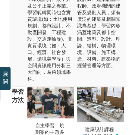
及公平正義之專業。
程師、政府機關的建
學習範疇同時包含實
管及規劃人員，須有
質環境(如：土地使用
廣泛的建築及相關知
規劃、都市設計、不
識為基礎，學習內容
動產開發、工程建
涵蓋建築及都市空
設、交通運輸等)、非
間、造型、設計、理
實質環境（如：人
論、結構、物理環
口、經濟、社會發
境、設備、施工構
展、環境美學等）與
造、材料、建築物的
空間資訊應用分析三
經營管理等方面。
大面向，為跨領域學
展
科。
開
學習
方法
專題實作：學
自主學習：規
理
建築設計課程
生實際操作規
劃案的主題多
地