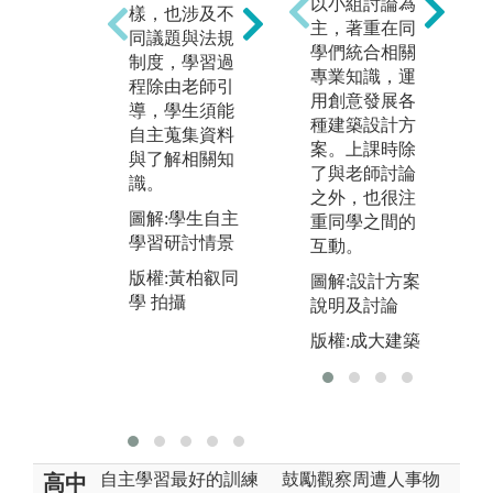
以小組討論為
劃案，結合理
樣，也涉及不
公
主，著重在同
論知識與技
同議題與法規
劃
學們統合相關
能，進行田野
制度，學習過
學
專業知識，運
調查、資料分
程除由老師引
計
用創意發展各
析、提案設計
導，學生須能
會
種建築設計方
與方案評估，
自主蒐集資料
災
案。上課時除
除須應用專業
與了解相關知
程
了與老師討論
能力，過程中
識。
方
之外，也很注
更重視團隊合
計
圖解:學生自主
重同學之間的
作、分工與溝
識
學習研討情景
互動。
通協調。
圖
版權:黃柏叡同
圖解:設計方案
圖解:規劃實作
教
學 拍攝
說明及討論
課程學生簡報
版
案例分析情景
版權:成大建築
學
版權:黃柏叡同
學 拍攝
自主學習最好的訓練
鼓勵觀察周遭人事物
高中