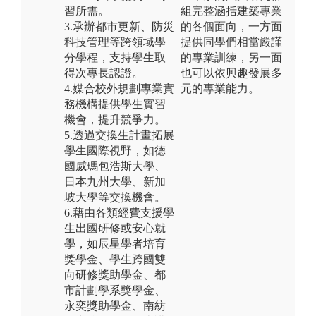
習所需。
組完整涵括建築專業
3.承辦都市更新、防災
的各個面向，一方面
科技管理等跨領域學
提供同學們相當嚴謹
分學程，支持學生取
的專業訓練，另一面
得次專長認證。
也可以依興趣發展多
4.媒合校外規劃專業實
元的專業能力。
務機構提供學生實習
機會，提升競爭力。
5.透過交換生計畫拓展
學生國際視野，如德
國威瑪包浩斯大學、
日本九州大學、新加
坡大學等交換機會。
6.藉由各類經費支援學
生出國研修或安心就
學，如辰星學者培育
獎學金、學生跨國雙
向研修獎助學金、都
市計劃學系獎學金、
永奕獎助學金、南紡