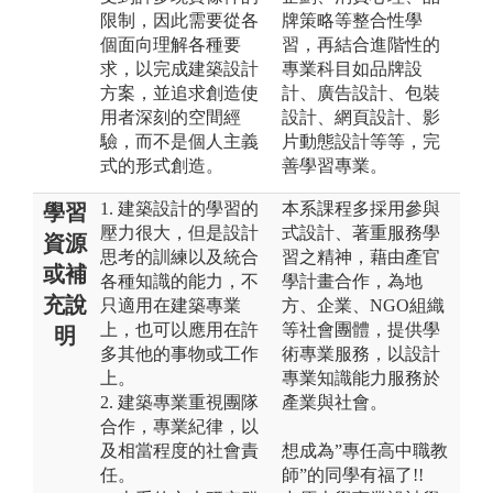
限制，因此需要從各
牌策略等整合性學
個面向理解各種要
習，再結合進階性的
求，以完成建築設計
專業科目如品牌設
方案，並追求創造使
計、廣告設計、包裝
用者深刻的空間經
設計、網頁設計、影
驗，而不是個人主義
片動態設計等等，完
式的形式創造。
善學習專業。
1. 建築設計的學習的
本系課程多採用參與
學習
壓力很大，但是設計
式設計、著重服務學
資源
思考的訓練以及統合
習之精神，藉由產官
或補
各種知識的能力，不
學計畫合作，為地
充說
只適用在建築專業
方、企業、NGO組織
上，也可以應用在許
等社會團體，提供學
明
多其他的事物或工作
術專業服務，以設計
上。
專業知識能力服務於
2. 建築專業重視團隊
產業與社會。
合作，專業紀律，以
及相當程度的社會責
想成為”專任高中職教
任。
師”的同學有福了!!