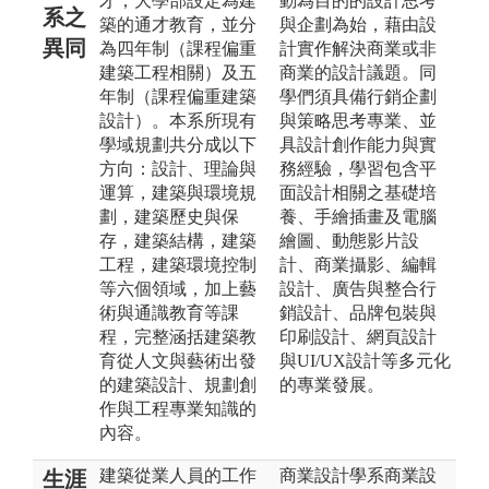
才；大學部設定為建
動為目的的設計思考
系之
築的通才教育，並分
與企劃為始，藉由設
異同
為四年制（課程偏重
計實作解決商業或非
建築工程相關）及五
商業的設計議題。同
年制（課程偏重建築
學們須具備行銷企劃
設計）。本系所現有
與策略思考專業、並
學域規劃共分成以下
具設計創作能力與實
方向：設計、理論與
務經驗，學習包含平
運算，建築與環境規
面設計相關之基礎培
劃，建築歷史與保
養、手繪插畫及電腦
存，建築結構，建築
繪圖、動態影片設
工程，建築環境控制
計、商業攝影、編輯
等六個領域，加上藝
設計、廣告與整合行
術與通識教育等課
銷設計、品牌包裝與
程，完整涵括建築教
印刷設計、網頁設計
育從人文與藝術出發
與UI/UX設計等多元化
的建築設計、規劃創
的專業發展。
作與工程專業知識的
內容。
建築從業人員的工作
商業設計學系商業設
生涯