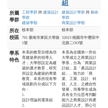
組
工程
學群
跨
建築設計
建築設計
學群
跨
藝術
所屬
學群
學群
學群
建築
學類
商業設計
學類
校本部
校本部
所在
校區
701 臺南市東區大學路
32023 桃園市中壢區中
1號
北路二OO號
本系的教育目標為培
本系為全國第一所在
學系
育建築界的領導人
大學成立之商業設計
特色
才；大學部設定為建
學系，分為「商業設
築的通才教育，研究
計組」及「產品設計
所設定為建築的專業
組」。致力於「商
教育。本系所現有學
業、工業、設計、科
域規劃共分成以下方
技、人文」之總合性
向：
發展，培養學生成為
1.
具有全方位思考判斷
設計理論與運算組
能力之商業設計與產
2.
品設計人才。用心引