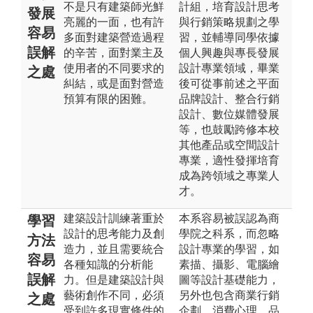
不是只有建築師光鮮
計組，培育設計思考
發展
亮麗的一面，也有許
與行銷策略規劃之學
容易
多面對建築營造過程
習，並輔導同學依據
誤解
的辛苦，面對業主及
個人興趣與專長發展
使用者的不同要求的
設計專業領域，畢業
之處
糾結，或是面對營造
後可從事前述之平面
預算有限的困難。
品牌設計、整合行銷
設計、數位媒體發展
等，也鼓勵跨修本校
其他產品或空間設計
專業，適性發揮培育
成為跨領域之專業人
才。
建築設計訓練著重於
本系容易被誤認為商
學習
設計的思考能力及創
學院之科系，而忽略
方法
造力，並且需要統合
設計專業的學習，如
容易
各種知識的分析能
素描、攝影、電腦繪
誤解
力。但是建築設計與
圖等設計基礎能力，
藝術創作不同，必須
另外也包含商業行銷
之處
受到許多現實條件的
企劃、消費心理、品