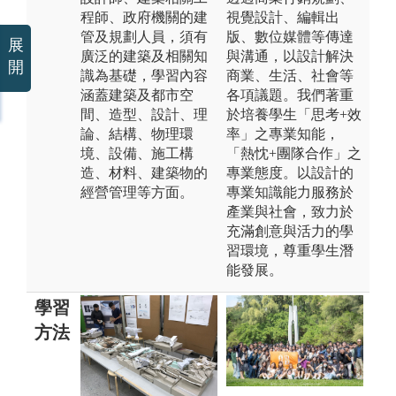
程師、政府機關的建
視覺設計、編輯出
管及規劃人員，須有
版、數位媒體等傳達
展
廣泛的建築及相關知
與溝通，以設計解決
開
識為基礎，學習內容
商業、生活、社會等
涵蓋建築及都市空
各項議題。我們著重
間、造型、設計、理
於培養學生「思考+效
論、結構、物理環
率」之專業知能，
境、設備、施工構
「熱忱+團隊合作」之
造、材料、建築物的
專業態度。以設計的
經營管理等方面。
專業知識能力服務於
產業與社會，致力於
充滿創意與活力的學
習環境，尊重學生潛
能發展。
學習
方法
本