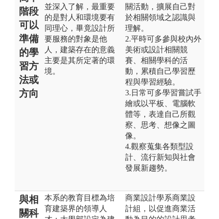
並深入了解，最重要
關活動，擴展自己對
階段
的是對人和環境要有
於相關領域之認識與
可以
同理心，畢竟設計所
理解。
準備
要服務的對象是他
2.平時可多參與校內外
人，建築存在的意義
美術或設計相關競
的學
主要是其所定著的環
賽、相關學科的活
習方
境。
動，累積自己學習歷
法或
程與學習經驗。
方向
3.日常可多學習嘗試手
繪或以平板、電腦軟
體等，表達自己所觀
察、思考、想像之圖
像。
4.觀察蒐集各類型設
計、流行新知與社會
發展新趨勢。
本系的教育目標為培
商業設計學系商業設
與相
育建築界的領導人
計組，以促進商業活
關科