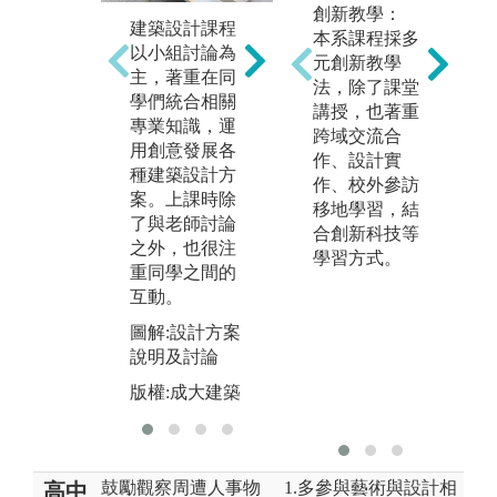
創新教學：
關
建築設計課程
建築的學習著
本系課程採多
測
以小組討論為
重同學們親自
元創新教學
境
主，著重在同
動手實作，課
法，除了課堂
材
學們統合相關
程安排會依不
講授，也著重
響
專業知識，運
同年級參與各
跨域交流合
實
用創意發展各
種工作營，或
作、設計實
配
種建築設計方
是校外的構築
作、校外參訪
程
案。上課時除
活動。
移地學習，結
們
了與老師討論
合創新科技等
圖解:校外構築
內
之外，也很注
學習方式。
活動
築
重同學之間的
版權:成大建築
圖
互動。
最
圖解:設計方案
場
說明及討論
版
版權:成大建築
鼓勵觀察周遭人事物
1.多參與藝術與設計相
高中