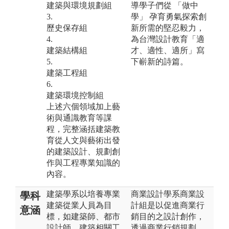
建築與環境規劃組
導學子們從 「做中
3.
學」 孕育勇氣探索創
歷史保存組
新所需的堅忍毅力，
4.
為台灣設計教育「適
建築結構組
才、適性、適所」寫
5.
下嶄新的詩篇。
建築工程組
6.
建築環境控制組
上述六個領域加上藝
術與通識教育等課
程，完整涵括建築教
育從人文與藝術出發
的建築設計、規劃創
作與工程專業知識的
內容。
建築學系以培養專業
商業設計學系商業設
學科
建築從業人員為目
計組是以促進商業行
意涵
標，如建築師、都市
銷目的之設計創作，
設計師、建築相關工
透過商業行銷規劃、