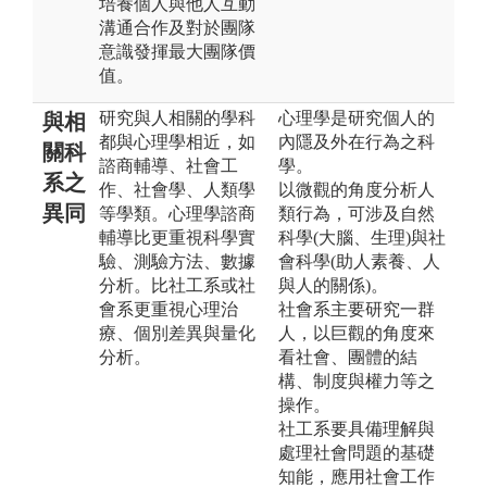
培養個人與他人互動
溝通合作及對於團隊
意識發揮最大團隊價
值。
研究與人相關的學科
心理學是研究個人的
與相
都與心理學相近，如
內隱及外在行為之科
關科
諮商輔導、社會工
學。
系之
作、社會學、人類學
以微觀的角度分析人
異同
等學類。心理學諮商
類行為，可涉及自然
輔導比更重視科學實
科學(大腦、生理)與社
驗、測驗方法、數據
會科學(助人素養、人
分析。比社工系或社
與人的關係)。
會系更重視心理治
社會系主要研究一群
療、個別差異與量化
人，以巨觀的角度來
分析。
看社會、團體的結
構、制度與權力等之
操作。
社工系要具備理解與
處理社會問題的基礎
知能，應用社會工作