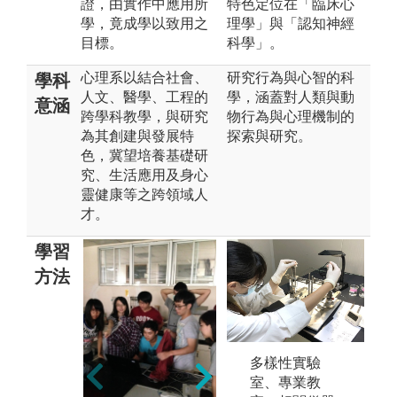
證，由實作中應用所
特色定位在「臨床心
學，竟成學以致用之
理學」與「認知神經
目標。
科學」。
心理系以結合社會、
研究行為與心智的科
學科
人文、醫學、工程的
學，涵蓋對人類與動
意涵
跨學科教學，與研究
物行為與心理機制的
為其創建與發展特
探索與研究。
色，冀望培養基礎研
究、生活應用及身心
靈健康等之跨領域人
才。
學習
方法
(
取
(2)調查法：運
多樣性實驗
與
用問卷量表蒐
室、專業教
行