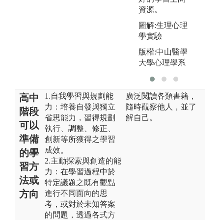
資源。
圖解:生理心理
學實驗
版權:中山醫學
大學心理學系
1.自我學習與規劃能
廣泛閱讀各類書籍，
高中
力：培養自發與獨立
隨時觀察他人，並了
階段
省思能力，習得規劃
解自己。
可以
執行、調整、修正、
準備
創新等所獲得之學習
成效。
的學
2.主動探索與創造的能
習方
力：在學習過程中於
法或
特定議題之既有觀點
方向
進行不同面向的思
考，或對於未知答案
的問題，透過各式方