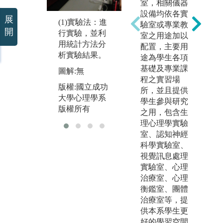
集資料，進而
室，相關儀器
記
利用統計方法
設備均依各實
展
果
(1)實驗法：進
分析研究結
驗室或專業教
開
行實驗，並利
果。
室之用途加以
圖
用統計方法分
配置，主要用
版
析實驗結果。
途為學生各項
圖解:無
大
基礎及專業課
圖解:無
版
版權:國立成功
程之實習場
版權:國立成功
大學心理學系
所，並且提供
大學心理學系
版權所有
學生參與研究
版權所有
之用，包含生
理心理學實驗
室、認知神經
科學實驗室、
視覺訊息處理
實驗室、心理
治療室、心理
衡鑑室、團體
治療室等，提
供本系學生更
好的學習空間