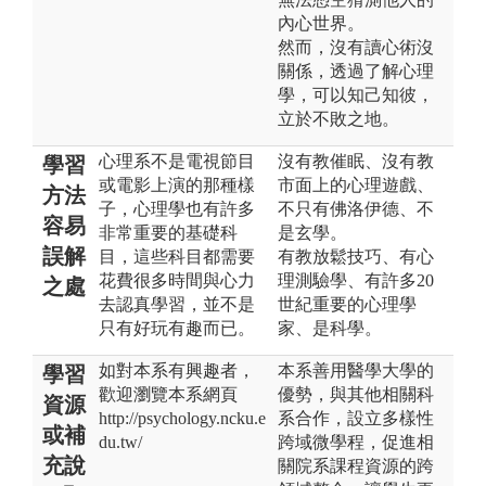
內心世界。
然而，沒有讀心術沒
關係，透過了解心理
學，可以知己知彼，
立於不敗之地。
心理系不是電視節目
沒有教催眠、沒有教
學習
或電影上演的那種樣
市面上的心理遊戲、
方法
子，心理學也有許多
不只有佛洛伊德、不
容易
非常重要的基礎科
是玄學。
誤解
目，這些科目都需要
有教放鬆技巧、有心
花費很多時間與心力
理測驗學、有許多20
之處
去認真學習，並不是
世紀重要的心理學
只有好玩有趣而已。
家、是科學。
如對本系有興趣者，
本系善用醫學大學的
學習
歡迎瀏覽本系網頁
優勢，與其他相關科
資源
http://psychology.ncku.e
系合作，設立多樣性
或補
du.tw/
跨域微學程，促進相
充說
關院系課程資源的跨