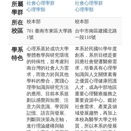
社會心理
學群
社會心理
學群
所屬
心理
學類
心理
學類
學群
校本部
校本部
所在
校區
701 臺南市東區大學路
台中市南區建國北路
1號
一段110號
心理系基於成功大學
本系於民國91學年度
學系
整體教學與研究環境
創系，系所目標是要
特色
的特殊性，並考慮到
回應社會變遷醫療需
南台灣的社會人力需
求，培養具有心理學
求，而致力於與其他
知識與人文關懷素養
學科的整合，實踐心
之優質心理健康照護
理學知識與研究方法
人才，成為中部地區
的應用。目前本系規
重要心理醫療服務之
劃以感覺與知覺、注
重要資源中心。鑑於
意力與意識、學習與
社會需求、產業及領
記憶、語言與發展、
域發展趨勢，再加上
判斷與決策為主軸，
本校為醫學大學之特
進行理論建構與驗
質，所以本系的發展