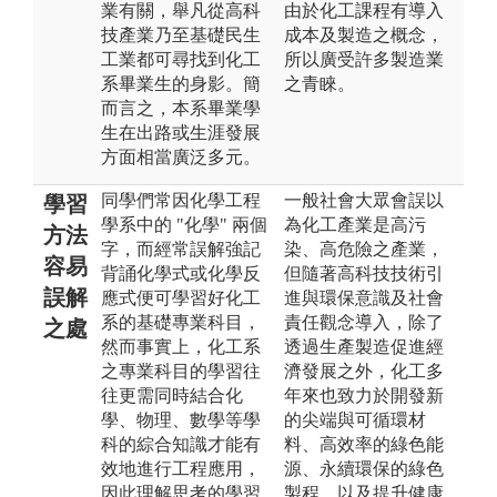
業有關，舉凡從高科
由於化工課程有導入
技產業乃至基礎民生
成本及製造之概念，
工業都可尋找到化工
所以廣受許多製造業
系畢業生的身影。簡
之青睞。
而言之，本系畢業學
生在出路或生涯發展
方面相當廣泛多元。
同學們常因化學工程
一般社會大眾會誤以
學習
學系中的 "化學" 兩個
為化工產業是高污
方法
字，而經常誤解強記
染、高危險之產業，
容易
背誦化學式或化學反
但隨著高科技技術引
誤解
應式便可學習好化工
進與環保意識及社會
系的基礎專業科目，
責任觀念導入，除了
之處
然而事實上，化工系
透過生產製造促進經
之專業科目的學習往
濟發展之外，化工多
往更需同時結合化
年來也致力於開發新
學、物理、數學等學
的尖端與可循環材
科的綜合知識才能有
料、高效率的綠色能
效地進行工程應用，
源、永續環保的綠色
因此理解思考的學習
製程、以及提升健康