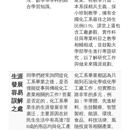
理、數學等學科的綜
產業。在教學方面，
合學習知識。
本系採精兵主義，採
小班制教學，擁有全
國化工系最佳之師生
比例(1:9)。課堂上還包
含工廠參觀、實作科
目與專業科目之教學
相輔相成，並鼓勵大
學部學生進行專題研
究，以了解研究工作
與做未來職涯規劃。
同學們經常詢問從化
化工系畢業都認為只
生涯
工系畢業之後，是否
能到石油化學或化學
發展
僅能從事與傳統化工
工廠工作，但實際出
容易
產業相關的工作? 答案
路非常的多元，例
誤解
是否定的，化工系畢
如：半導體、先進材
業生的生涯發展非常
料、生技醫療、智慧
之處
廣泛，主要原因在於
製程、能源、環境、
民生生活中有高達7至
食品、科技法律、風
8成的用品均與化工產
險投資等相關產業。