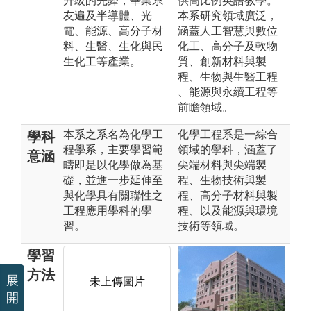
升級的先鋒，畢業系
供高比例英語教學。
友遍及半導體、光
本系研究領域廣泛，
電、能源、高分子材
涵蓋人工智慧與數位
料、生醫、生化與民
化工、高分子及軟物
生化工等產業。
質、創新材料與製
程、生物與生醫工程
、能源與永續工程等
前瞻領域。
本系之系名為化學工
化學工程系是一綜合
學科
程學系，主要學習範
領域的學科，涵蓋了
意涵
疇即是以化學做為基
尖端材料與尖端製
礎，並進一步延伸至
程、生物技術與製
與化學具有關聯性之
程、高分子材料與製
工程應用學科的學
程、以及能源與環境
習。
技術等領域。
學習
方法
展
未上傳圖片
未上傳圖片
開