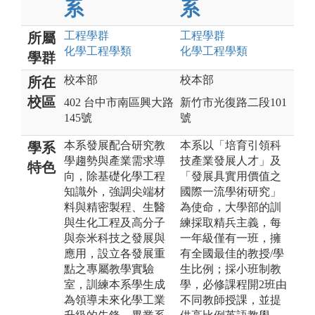
系
系
工程
學群
工程
學群
所屬
化學工程
學類
化學工程
學類
學群
校本部
校本部
所在
校區
402 台中市南區興大路
新竹市光復路二段101
145號
號
本系發展配合研究教
本系以「培育引領科
學系
學趨勢與產業需求導
技產業發展人才」及
特色
向，除基礎化學工程
「發展具實用價值之
知識外，強調尖端材
國際一流學術研究」
料與精密製程、生醫
為使命，大學部的訓
與生化工程及高分子
練採取精兵主義，每
與奈米科技之發展與
一年級僅有一班，擁
應用，設立各發展重
有全國最佳的教授/學
點之專屬教學實驗
生比例；採小班制教
室，訓練本系學生成
學，必修課程開2班由
為領導未來化學工業
不同教師授課，並提