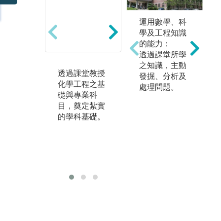
運用數學、科
學及工程知識
的能力：
透過課堂所學
之知識，主動
透過課堂教授
配合各專業科
透
發掘、分析及
化學工程之基
目所對應之實
研
處理問題。
礎與專業科
驗課程，將課
注
目，奠定紮實
堂所學導入實
指
的學科基礎。
務操作，學習
題
相關原理與應
化
用，訓練團隊
應
合作與口頭表
趨
達之能力。