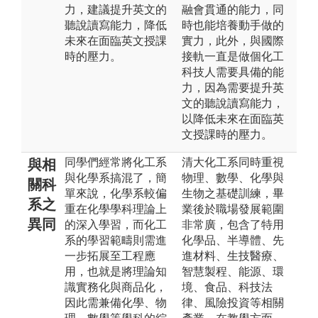
力，建議提升英文的
融會貫通的能力，同
聽說讀寫能力，降低
時也能培養動手做的
未來在面臨英文授課
實力，此外，與國際
時的壓力。
接軌一直是做個化工
科技人需要具備的能
力，因為需要提升英
文的聽說讀寫能力，
以降低未來在面臨英
文授課時的壓力。
同學們經常將化工系
清大化工系同時重視
與相
與化學系搞混了，簡
物理、數學、化學與
關科
單來說，化學系較偏
生物之基礎訓練，畢
系之
重在化學學科理論上
業後於職場發展範圍
異同
的深入學習，而化工
非常廣，包含了特用
系的學習範疇則需進
化學品、半導體、先
一步拓展至工程應
進材料、生技醫療、
用，也就是將理論知
智慧製程、能源、環
識實務化與商品化，
境、食品、科技法
因此需兼備化學、物
律、風險投資等相關