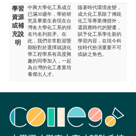
中興大學化工系成立
隨著時代環境改變，
學習
已滿30週年，學術研
成大化工系除了傳統
資源
究及畢業生表現在台
化工等專業傳授外，
或補
灣各大學化工系的排
還因應時代的變遷，
充說
名均名列前矛。在
賦予化工系學生新的
此，我們非常歡迎暨
學習內容，在現今科
明
期盼對於選擇就讀化
技時代扮演重要不可
學工程學系有高度興
或缺之角色。
趣的同學加入，一起
為台灣的化工產業培
養傑出人才。