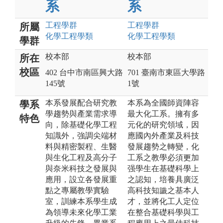
系
系
工程
學群
工程
學群
所屬
化學工程
學類
化學工程
學類
學群
校本部
校本部
所在
校區
402 台中市南區興大路
701 臺南市東區大學路
145號
1號
本系發展配合研究教
本系為全國師資陣容
學系
學趨勢與產業需求導
最大化工系。擁有多
特色
向，除基礎化學工程
元化的研究領域，因
知識外，強調尖端材
應國內外產業及科技
料與精密製程、生醫
發展趨勢之轉變，化
與生化工程及高分子
工系之教學必須更加
與奈米科技之發展與
强學生在基礎科學上
應用，設立各發展重
之認知，培養具廣泛
點之專屬教學實驗
高科技知識之基本人
室，訓練本系學生成
才，並將化工人定位
為領導未來化學工業
在整合基礎科學與工