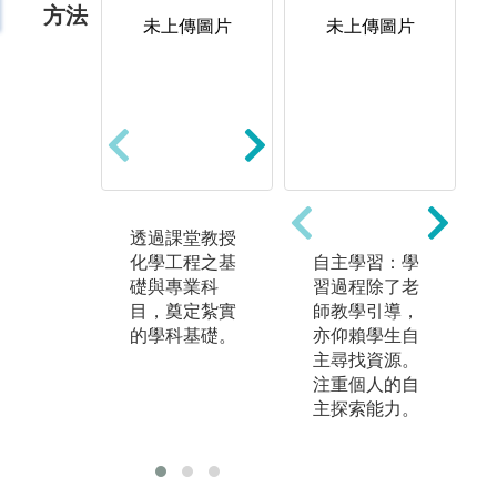
方法
未上傳圖片
未上傳圖片
未上傳圖片
透過課堂教授
配合各專業科
透
化學工程之基
目所對應之實
自主學習：學
研
礎與專業科
驗課程，將課
習過程除了老
注
目，奠定紮實
堂所學導入實
師教學引導，
指
的學科基礎。
務操作，學習
亦仰賴學生自
題
相關原理與應
主尋找資源。
化
用，訓練團隊
注重個人的自
應
合作與口頭表
主探索能力。
趨
達之能力。