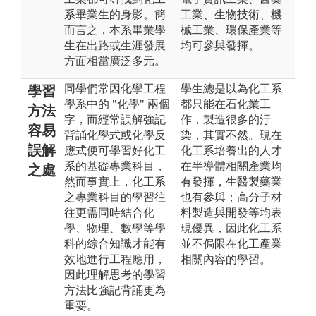
系畢業生的身影。簡
工業、生物技術、機
而言之，本系畢業學
械工業、環保產業等
生在出路或生涯發展
均可參與發揮。
方面相當廣泛多元。
同學們常因化學工程
學生總是以為化工系
學習
學系中的 "化學" 兩個
都只能在石化業工
方法
字，而經常誤解強記
作，製造很多的汙
容易
背誦化學式或化學反
染，其實不然。現在
誤解
應式便可學習好化工
化工系培養出的人才
系的基礎專業科目，
在半導體相關產業均
之處
然而事實上，化工系
有發揮，生醫製藥業
之專業科目的學習往
也有參與；高分子材
往更需同時結合化
料製造與開發等均表
學、物理、數學等學
現優異，因此化工系
科的綜合知識才能有
並不侷限在化工產業
效地進行工程應用，
相關內容的學習。
因此理解思考的學習
方法比強記背誦更為
重要。