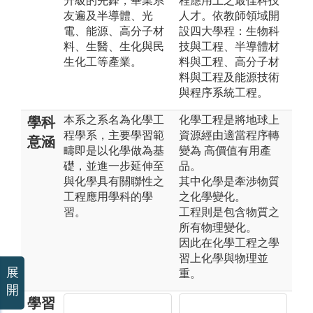
升級的先鋒，畢業系
程應用上之最佳科技
友遍及半導體、光
人才。依教師領域開
電、能源、高分子材
設四大學程：生物科
料、生醫、生化與民
技與工程、半導體材
生化工等產業。
料與工程、高分子材
料與工程及能源技術
與程序系統工程。
本系之系名為化學工
化學工程是將地球上
學科
程學系，主要學習範
資源經由適當程序轉
意涵
疇即是以化學做為基
變為 高價值有用產
礎，並進一步延伸至
品。
與化學具有關聯性之
其中化學是牽涉物質
工程應用學科的學
之化學變化。
習。
工程則是包含物質之
所有物理變化。
因此在化學工程之學
習上化學與物理並
展
重。
開
學習