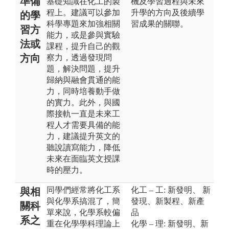
準備
基礎知識在化工的製
機及學習過程與未來
程上。建議可以參加
升學的方向及後續學
的學
科學專題來加強相關
習成果的關聯。
習方
能力，或是參與實驗
法或
課程，提升自己的觀
方向
察力，透過發現問
題，解決問題，提升
歸納與融會貫通的能
力，同時培養動手做
的實力。此外，與國
際接軌一直是未來工
程人才需要具備的能
力，建議提升英文的
聽說讀寫能力，降低
未來在面臨英文授課
時的壓力。
同學們經常將化工系
化工 – 工: 新發明、 新
與相
與化學系搞混了，簡
發現、新製程、新產
關科
單來說，化學系較偏
品
系之
重在化學學科理論上
化學 – 理: 新發明、新