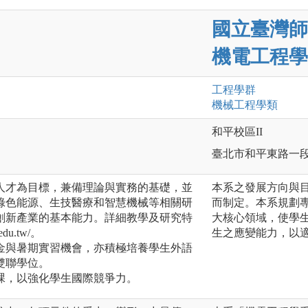
國立臺灣師
機電工程學
工程
學群
機械工程
學類
和平校區II
臺北市和平東路一段
人才為目標，兼備理論與實務的基礎，並
本系之發展方向與
綠色能源、生技醫療和智慧機械等相關研
而制定。本系規劃
創新產業的基本能力。詳細教學及研究特
大核心領域，使學
edu.tw/。
生之應變能力，以
金與暑期實習機會，亦積極培養學生外語
雙聯學位。
課，以強化學生國際競爭力。