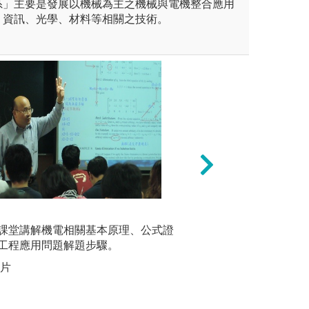
系」主要是發展以機械為主之機械與電機整合應用
、資訊、光學、材料等相關之技術。
機械設計專題與製
(2)
課堂講解機電相關基本原理、公式證
測驗評量
學理
圖解:機械設計專
工程應用問題解題步驟。
生總體學
學機械工程學系
版權:國立中興大
照片
圖解:期中
版權:機電