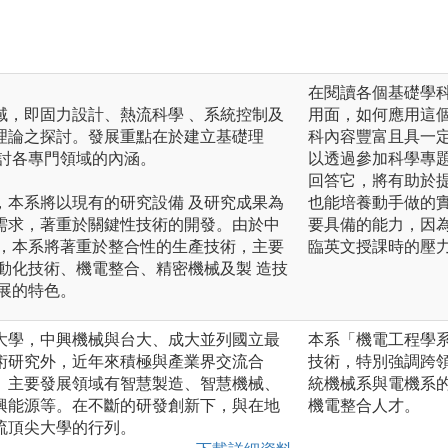
在閱讀各個基礎學
域，即固力設計、熱流科學 、系統控制及
用面，如何應用這
理論之探討。發展重點在於建立基礎理
科內容豐富且具一
探討各專門領域的內涵。
以透過參加科學專
回答它，將有助於
，本系將以現有的研究設備 及研究成果為
也能培養動手做的
需求，著重於關鍵性技術的開發。由於中
要具備的能力，因
主，本系將著重於整合性的生產技術，主要
臨英文授課時的壓
動化技術、機電整合、精密機械及製 造技
展的特色。
大學，中興機械與台大、成大並列國立最
本系「機電工程學
術研究外，近年來積極與產業界交流合
技術，特別強調跨領
。主要發展領域有智慧製造、智慧機械、
統機械系與電機系
興能源等。在不斷的研發創新下，與在地
機電整合人才。
流頂尖大學的行列。