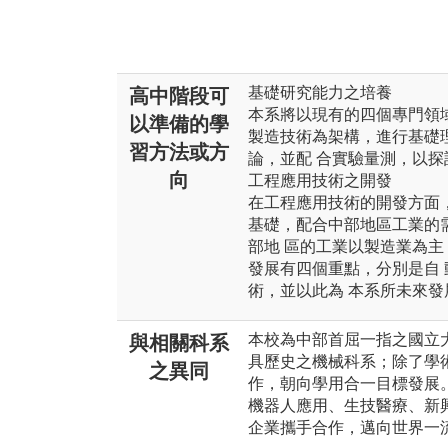
基礎研究能力之培養
高中階段可
本系將以現有的四個專門領
以準備的學
製造技術為架構，進行基礎
習方法或方
論，並配 合實驗量測，以
向
工程應用技術之開發
在工程應用技術的開發方面
基礎，配合中部地區工業的
部地 區的工業以製造業為
發展有四個重點，分別是自 
術，並以此為 本系所未來發
本校為中部首屈一指之國立
與相關科系
具歷史之機械科系；除了學
之異同
作，朝向學用合一目標發展
機器人應用、生技醫療、新
企業攜手合作，邁向世界一