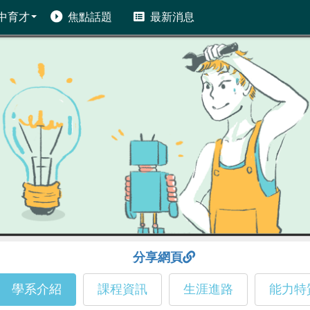
中育才
焦點話題
最新消息
分享網頁
學系介紹
課程資訊
生涯進路
能力特