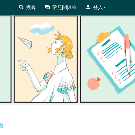
搜尋
常見問與答
登入
質