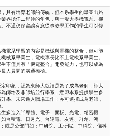
學，具有培育老師的傳統，但本系學生的畢業出路
產業界擔任工程師的角色，與一般大學機電系、機
異。不過仍保留讓有意從事教學工作的學生可以修
為機電系學習的內容是機械與電機的整合，但可能
上機械系畢業生，電機專長比不上電機系畢業生。
學生不僅具有「機電整合」開發能力，也可以成為
專長人員間的溝通橋樑。
既定印象，認為來師大就讀是為了成為老師，師大
系為師培及非師培並行學系，意即本系提供學生多
續升學、未來進入職場工作；亦可選擇成為老師，
練。
業生多進入半導體、電子、面板、光電、精密機
，如台積電、日月光、台達電、友達、群創、鴻
.等；或是公部門如：中研院、工研院、中科院、儀科