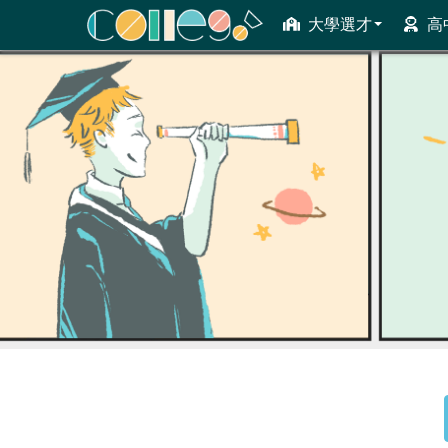
大學選才
高
ColleGo! 大學選才與高中育才輔助系統