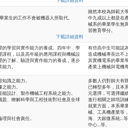
下載詳細資料
雖然本校為師範大
械系畢業生的工作不會被機器人所取代。
中九成以上都是在
械系的畢業學生無
習教育學分。
下載詳細資料
理的學習與實作能力的養成。四年中，學
有些高中生可能認
理課程，以及高年級的應用課程與機械設
造成機械專長比不
理的了解、驗證與實作能力的養成，逐步
其實機電系的畢業
業能力。
產業上機械與電機
工程知識之能力。
多數人仍對師大有
數據之能力。
已轉型多年，且本
作並能設計、製作機械工程系統之能力。
元選擇，可選擇繼
事議題、瞭解科學與工程技術對社會及全球
進行相關之師培訓
就業方面，本系畢
。
械、工具機產業等
業倫理與社會責任。
海、大銀微系統..
中心...等。