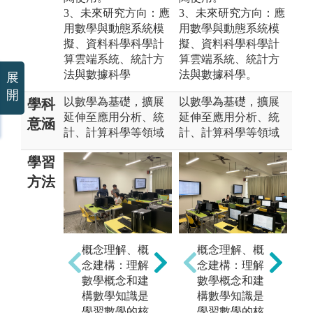
3、未來研究方向：應
3、未來研究方向：應
用數學與動態系統模
用數學與動態系統模
擬、資料科學科學計
擬、資料科學科學計
算雲端系統、統計方
算雲端系統、統計方
法與數據科學
法與數據科學。
展
開
以數學為基礎，擴展
以數學為基礎，擴展
學科
延伸至應用分析、統
延伸至應用分析、統
意涵
計、計算科學等領域
計、計算科學等領域
學習
方法
互
推理應用：數
概念理解、概
概念理解、概
與
學推理是一種
念建構：理解
念建構：理解
學
關鍵的思考方
數學概念和建
數學概念和建
程
式，可以應用
構數學知識是
構數學知識是
起
於各種學科和
學習數學的核
學習數學的核