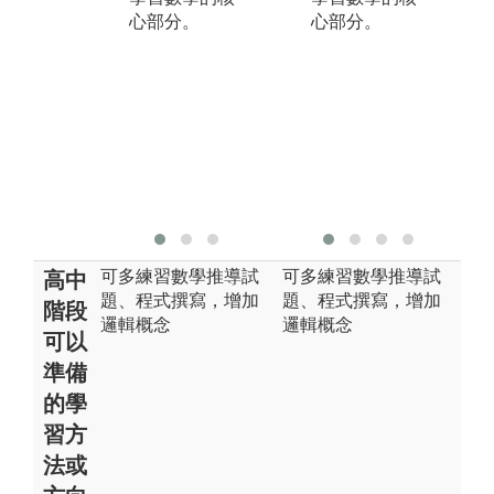
題
日常生活中的
心部分。
心部分。
建
決策和問題解
決。透過不斷
的實踐和學
習，你可以改
進你的數學推
理技能，並更
好地應用數學
於不同情境。
可多練習數學推導試
可多練習數學推導試
高中
題、程式撰寫，增加
題、程式撰寫，增加
階段
邏輯概念
邏輯概念
可以
準備
的學
習方
法或