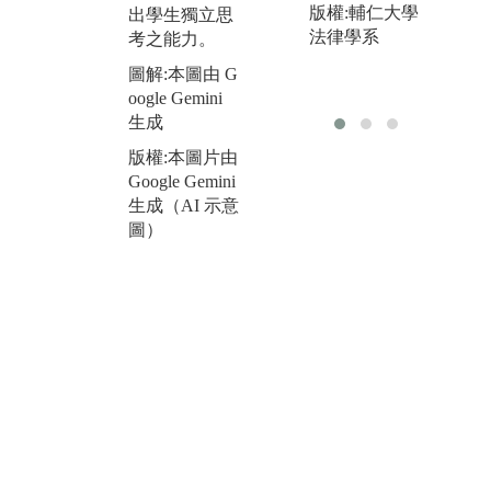
版權:輔仁大學
出學生獨立思
習、身分法實
與
法律學系
考之能力。
例研習、民事
務
法實例研習
生
圖解:本圖由 G
(一)(二)、民事
致
oogle Gemini
程序法實例研
如
生成
習、財產法實
務
版權:本圖片由
例研習、財經
務
Google Gemini
法實例研習
(
生成（AI 示意
(一)(二)、商事
助
圖）
法實例研習、
專
勞動社會法實
習
例研習、勞動
法實例研習、
圖
民事法律實
oo
務、強制執行
生
法。
版
圖解:本圖由 G
Go
oogle Gemini
生
生成
圖