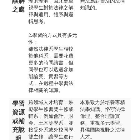
誤解
理的理解，因此更重
無法應對靈活的法律
視學生對於法律之解
知識的。
之處
釋與適用、體系與邏
輯思考。
2.學習的方式具有多元
性：
雖然法律系學生相較
於他科系，需要花費
更多的時間讀書，但
同學也可以透過參加
辯論賽、實習等方
式，在過程中學習法
律相關的知識。
跨領域人才培育：鼓
本系致力於培養專精
學習
勵學生修習雙主修或
法學知識、恪守法律
資源
輔系，例如會計、財
倫理、整合理論實
或補
金、土木等學系，並
務、重視多元學習、
充說
接受外系或外校同學
具備國際視野之法律
雙主修，讓學生進行
人才。
明