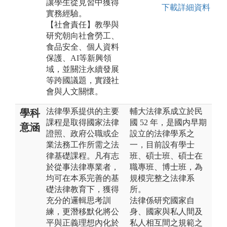
讓學生從見習中獲得
下載詳細資料
實務經驗。
【社會責任】教學與
研究朝向社會勞工、
食品安全、個人資料
保護、AI等新興領
域，並關注永續發展
等跨國議題，實踐社
會與人文關懷。
法律學系提供的主要
輔大法律系成立於民
學科
課程是取得國家法律
國 52 年，是國内早期
意涵
證照、政府公職或企
設立的法律學系之
業法務工作所需之法
一，目前設有學士
律基礎課程。凡有志
班、碩士班、碩士在
於從事法律專業者，
職專班、博士班，為
均可在本系完善的基
規模完整之法律系
礎法律教育下，獲得
所。
充分的邏輯思考訓
法律係研究國家自
練，更潛移默化將公
身、國家與私人間及
平與正義理想內化於
私人相互間之規範之