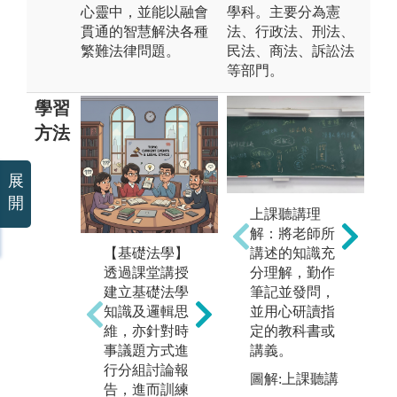
心靈中，並能以融會
學科。主要分為憲
貫通的智慧解決各種
法、行政法、刑法、
繁難法律問題。
民法、商法、訴訟法
等部門。
學習
方法
展
開
上課聽講理
解：將老師所
講述的知識充
【基礎法學】
【實例研習課
【
分理解，勤作
透過課堂講授
程】憲法實例
可
筆記並發問，
建立基礎法學
研習、行政法
法
並用心研讀指
知識及邏輯思
實例研習、犯
政
定的教科書或
維，亦針對時
罪學與修復式
法
講義。
事議題方式進
司法、刑法實
行
行分組討論報
例研習、刑事
助
圖解:上課聽講
告，進而訓練
訴訟法實例研
師