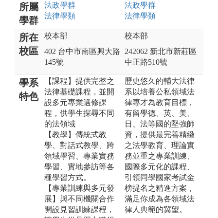
法政
學群
法政
學群
所屬
法律
學類
法律
學類
學群
校本部
校本部
所在
校區
402 台中市南區興大路
242062 新北市新莊區
145號
中正路510號
【課程】提供完整之
歷史悠久的輔大法律
學系
法律基礎課程，並開
系以培養公私領域法
特色
設多元專業選修課
律專才為教育目標，
程，供學生探尋不同
有留學德、英、美、
的法領域
日、法等國的堅強師
【教學】傳統式教
資，提供最完善精緻
學、對話式教學、跨
之法學教育、理論實
領域學習、專業實務
務並重之專業訓練、
學習、實地參訪等各
國際多元化的課程、
種學習方式。
引領同學國家考試金
【專業訓練與多元發
榜提名之精進方案，
展】與不同機關合作
滿足你成為各領域法
開設見習訓練課程，
律人典範的冀望。