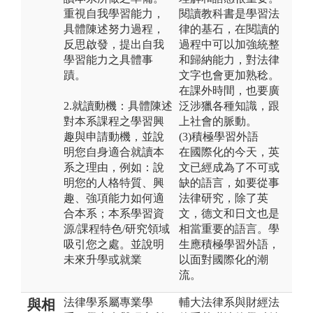
重視自我學習能力，
閱讀教科書是學習法
具體陳述努力過程，
律的基石，在閱讀的
反思啟發，提出自我
過程中可以加強統整
學習能力之具體事
和歸納能力，對法律
蹟。
文字也會更加熟稔。
在課外時間，也要廣
2.就讀動機：具體陳述
泛涉獵各種知識，跟
對本系課程之學習興
上社會的脈動。
趣與申請動機，並說
(3)積極學習外語
明您自身適合就讀本
在國際化的今天，英
系之理由，例如：說
文已經成為了不可或
明您的人格特質、興
缺的語言，如要從事
趣、強項能力如何適
法律研究，除了英
合本系；本系學習資
文，德文和日文也是
源/課程特色/研究領域
相當重要的語言。學
吸引您之處。並說明
生應積極學習外語，
未來升學或就業
以面對國際化的潮
流。
法律學系屬專業學
輔大法律系與財經法
與相