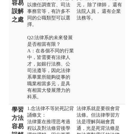
容易
以擔任調查官、司法
元， 除了律師， 還有
誤解
事務官等，有許多不
法院人員， 還有企業
同的公職類型可以選
法務等。
之處
擇。
Q2:法律系的未來發展
是否相當有限？
A：在各個不同的行業
中，皆需要有法律人
才，如銀行法務、公
司法遵等，因此法律
系畢業所能夠從事的
職業相當多元，是具
有相當大發展潛力的
科系。
1.念法律不等於死記背
法律系就是要很會背
學習
誦條文：
法條。但法律學習方
方法
法律重在推理思考過
法是理解與融會貫
容易
程以及對法條背後學
通，光是死背法條是