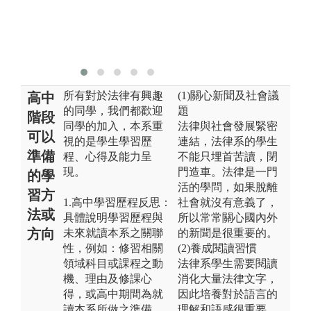
版權:本圖片由
Google Gemini
生成（AI 示意
圖）
所有對於法律有興趣
(1)關心新聞及社會議
高中
的同學，我們都歡迎
題
階段
同學的加入，本系重
法律與社會發展緊密
可以
視的是學生學習歷
連結，法律系的學生
準備
程、心得及能力呈
不能只埋首苦讀，閉
現。
門造車。法律是一門
的學
活的學問，如果脫離
習方
1.高中學習歷程反思：
社會就沒有意義了，
法或
具體說明學習歷程與
所以常常關心國內外
方向
未來就讀本系之關聯
的新聞是很重要的。
性，例如：修習相關
(2)養成閱讀習慣
領域科目或課程之動
法律系學生需要閱讀
機、理由及修課心
消化大量法律文字，
得，或高中期間為就
因此培養對於語言的
讀本系所做之準備。
理解和語感很重要。