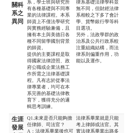
系，學士班與研究所
律系基礎法律學科並
關科
有各種基礎與不同專
無不同，但財經法律
系之
業的法律課程。本系
系相較之下多了會計
異同
師資上不僅法學研究
學、貨幣銀行學等科
與實務經驗兼備，且
目選項。
擁有本土與美德日各
另外，法政學群的政
種不同留學國別背景
治系及公共行政系較
的師資。
注重組織結構，而法
提供的主要課程是取
律系則偏重作用，功
得國家法律證照、政
能以及運作。
府公職或企業法務工
作所需之法律基礎課
程。凡有志於從事法
律專業者，均可在本
系完善的基礎法律教
育下，獲得充分的邏
輯思考訓練。
Q1.未來是否只能夠擔
法律系畢業就是只能
生涯
任律師、司法官？
考上律師或法官。其
發展
A：法律系畢業後也可
實法律系畢業出路多