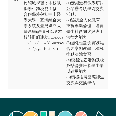
跨領域學習；本校鼓
(1)定期進行教學研討
勵學生跨校雙主修，
並舉辦各項學術交流
合作學校包括中山醫
活動。
學大學、臺灣綜合大
(2)強調全人化教育，
學系統及臺灣國立大
重視專業倫理，培養
學系統(詳情可點選本
學生社會關懷與應用
校註冊組連結https://oa
法律之能力
a.nchu.edu.tw/zh-tw/rs-st
(3)強化理論與實務結
udent/page-list.2484)
合之案例教學，積極
推動法院實習
(4)模擬法庭活動及校
外辯論賽培養學生學
以致用能力
(5)積極推展國際師生
交流與交換學習