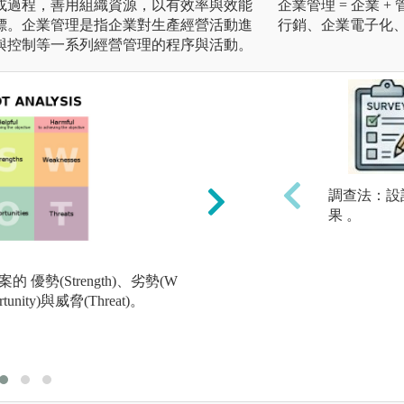
或過程，善用組織資源，以有效率與效能
企業管理 = 企業
標。企業管理是指企業對生產經營活動進
行銷、企業電子化
與控制等一系列經營管理的程序與活動。
調查法：設
果 。
個案探討: 利用國
 優勢(Strength)、劣勢(W
用課堂所學分析並
tunity)與威脅(Threat)。
版權:CC0