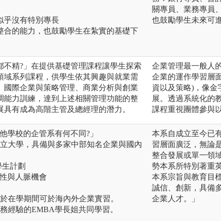
關專員、業務專員
 似乎沒有特別專長
也鼓勵學生未來可
整合的能力，也鼓勵學生在紮實的基礎下
。
都不精?」在提供基礎管理課程讓學生探索
企業管理最一般人的
領域系列課程，供學生依其興趣與就業需
企業的運作學習層
、國際企業與策略管理、商業分析與創業
資以及策略)，像
調能力訓練，達到上述相關管理功能的整
展。透過系統化的
展具有成為高階主管及總經理的潛力。
課程重視團體參與
他學校的企管系有何不同?」
本系自成立至今已有
國立大學，具備與多家中部知名企業與國內
習層面廣泛，無論是
整合發展或單一領
學生計劃
勢本系所特別著重英
務性與人脈機會
本系宗旨與教育目
誠信、創新，具備
學於在學期間可於海內外企業實習。
企業人才。」
務經驗的EMBA學長姐共同學習。