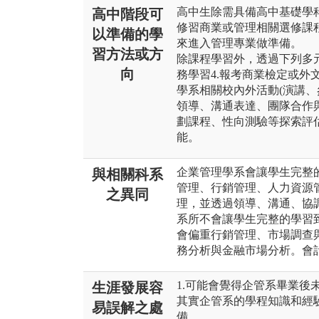
高中生除需具備高中基礎學
高中階段可
修習商業或管理相關選修課
以準備的學
來進入管理專業做準備。
習方法或方
除課程學習外，透過下列多元學
向
務學習4.報考商業檢定或外文
學系相關校內外活動(演講、
領導、溝通表達、團隊合作
劃課程、性向測驗等探索評
能。
企業管理學系會讓學生完整
與相關科系
管理、行銷管理、人力資源
之異同
理，並透過領導、溝通、協
系所不會讓學生完整的學習
會偏重行銷管理、市場調查
務分析與金融市場分析。會
1.可能會覺得企管系畢業後
生涯發展容
其實企管系的學程知識和經
易誤解之處
備。