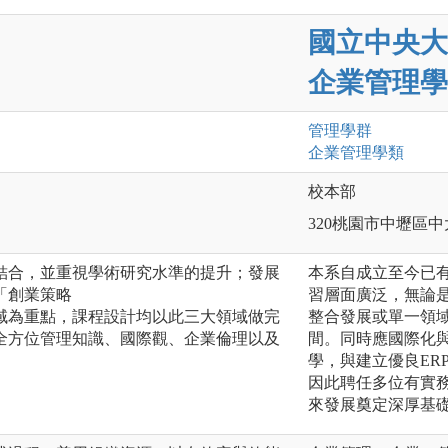
國立中央大
企業管理學
管理
學群
企業管理
學類
校本部
320桃園市中壢區中
結合，並重視學術研究水準的提升；發展
本系自成立至今已有
「創業策略
習層面廣泛，無論是
域為重點，課程設計均以此三大領域做完
整合發展或單一領
全方位管理知識、國際觀、企業倫理以及
間。同時應國際化
學，與建立優良ER
因此聘任多位有實
來發展奠定深厚基