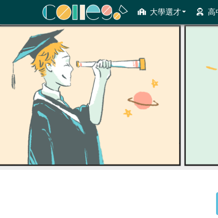
大學選才
高
ColleGo! 大學選才與高中育才輔助系統