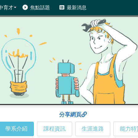
中育才
焦點話題
最新消息
分享網頁
學系介紹
課程資訊
生涯進路
能力特