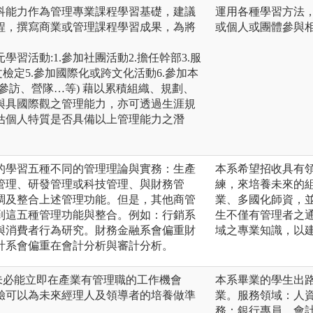
科能力作為管理專業課程學習基礎，建議
運用各種學習方法
程，撰寫商業或管理課程學習成果，為將
或個人或團體參與
習活動:1.參加社團活動2.擔任幹部3.服
檢定5.參加國際化或跨文化活動6.參加本
參訪、營隊…等) 藉以累積組織、規劃、
與具國際觀之管理能力，亦可透過生涯規
估個⼈特質是否具備以上管理能力之潛
的學習五種不同的管理理論與實務：生產
本系希望招收具有
管理、研發管理或科技管理、與財務管
練，來培養未來的
調及整合上述管理功能。但是，其他商管
業、多國化師資，
到這五種管理功能與整合。例如：行銷系
生不僅有管理者之
與消費者行為研究。財務金融系會偏重財
域之專業知識，以
計系會偏重在會計分析與審計分析。
未必能立即在產業有管理職的工作機會
本系畢業的學生出
驗可以為未來經理人及領導者的培養做準
業。服務領域：人
務：銀行專員、會計