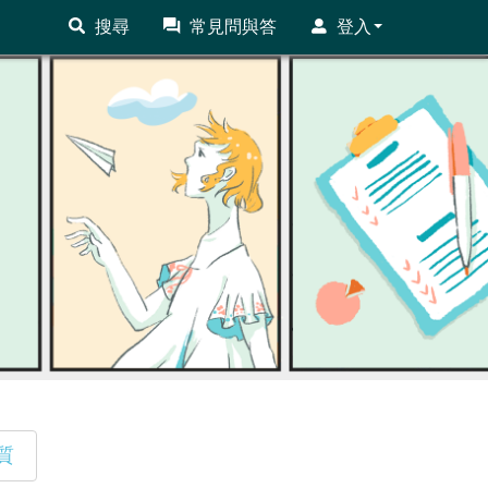
搜尋
常見問與答
登入
質