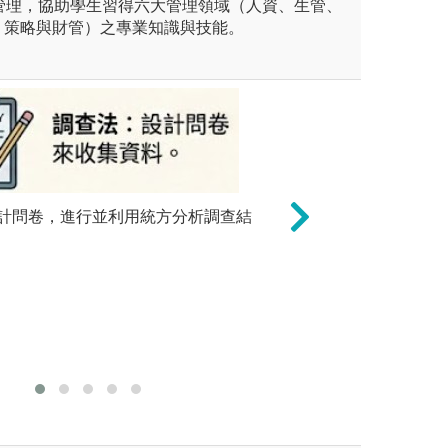
 + 管理，協助學生習得六大管理領域（人資、生管、
、策略與財管）之專業知識與技能。
計問卷，進行並利用統方分析調查結
自主學習
亦仰賴學
能力。
內外企業實際個案，引導學生運
統計分析與軟體操
提出解決方案。
見軟體(例如:Excel
析。
版權:CC0