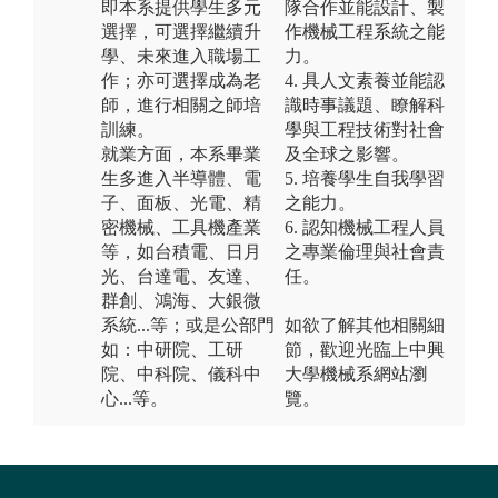
即本系提供學生多元
隊合作並能設計、製
選擇，可選擇繼續升
作機械工程系統之能
學、未來進入職場工
力。
作；亦可選擇成為老
4. 具人文素養並能認
師，進行相關之師培
識時事議題、瞭解科
訓練。
學與工程技術對社會
就業方面，本系畢業
及全球之影響。
生多進入半導體、電
5. 培養學生自我學習
子、面板、光電、精
之能力。
密機械、工具機產業
6. 認知機械工程人員
等，如台積電、日月
之專業倫理與社會責
光、台達電、友達、
任。
群創、鴻海、大銀微
系統...等；或是公部門
如欲了解其他相關細
如：中研院、工研
節，歡迎光臨上中興
院、中科院、儀科中
大學機械系網站瀏
心...等。
覽。