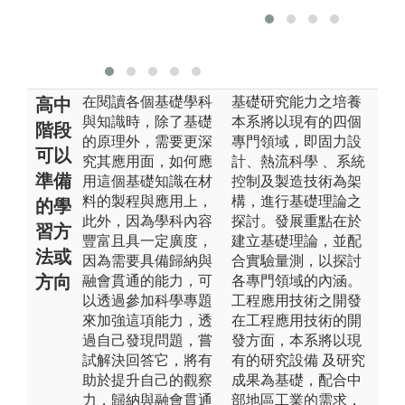
照
版
在閱讀各個基礎學科
基礎研究能力之培養
高中
與知識時，除了基礎
本系將以現有的四個
階段
的原理外，需要更深
專門領域，即固力設
可以
究其應用面，如何應
計、熱流科學 、系統
準備
用這個基礎知識在材
控制及製造技術為架
料的製程與應用上，
構，進行基礎理論之
的學
此外，因為學科內容
探討。發展重點在於
習方
豐富且具一定廣度，
建立基礎理論，並配
法或
因為需要具備歸納與
合實驗量測，以探討
方向
融會貫通的能力，可
各專門領域的內涵。
以透過參加科學專題
工程應用技術之開發
來加強這項能力，透
在工程應用技術的開
過自己發現問題，嘗
發方面，本系將以現
試解決回答它，將有
有的研究設備 及研究
助於提升自己的觀察
成果為基礎，配合中
力，歸納與融會貫通
部地區工業的需求，