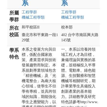
系
系
工程
學群
工程
學群
所屬
機械工程
學類
機械工程
學類
學群
和平校區II
校本部
所在
校區
臺北市和平東路一段1
402 台中市南區興大路
29號
145號
本系之發展方向與目
一、本系以培養跨領
學系
標，係配合國家政
域工程人才為目標，
特色
策、產業需求與技術
兼備理論與實務的基
發展趨勢而制定。本
礎，並積極投入半導
系規劃專業領域包含
體、電動車、綠色能
「精密機械」及「光
源、生技醫療和智慧
機電整合」為兩大核
機械等相關研究，期
心領域，使學生不但
許畢業學生具備投入
學有專精，並具跨領
創新產業的基本能
域的知識，期能強化
力。詳細教學及研究
學生之應變能力，以
特色請參考http://www.