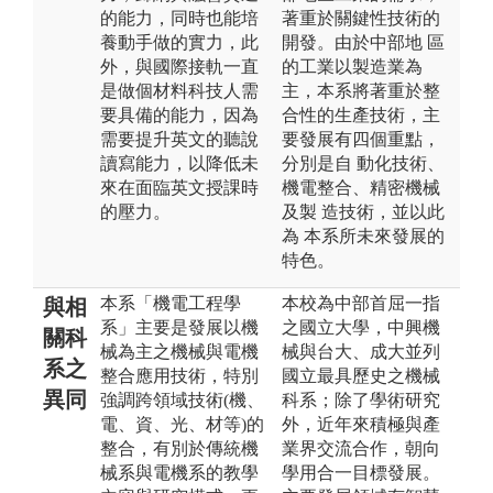
的能力，同時也能培
著重於關鍵性技術的
養動手做的實力，此
開發。由於中部地 區
外，與國際接軌一直
的工業以製造業為
是做個材料科技人需
主，本系將著重於整
要具備的能力，因為
合性的生產技術，主
需要提升英文的聽說
要發展有四個重點，
讀寫能力，以降低未
分別是自 動化技術、
來在面臨英文授課時
機電整合、精密機械
的壓力。
及製 造技術，並以此
為 本系所未來發展的
特色。
本系「機電工程學
本校為中部首屈一指
與相
系」主要是發展以機
之國立大學，中興機
關科
械為主之機械與電機
械與台大、成大並列
系之
整合應用技術，特別
國立最具歷史之機械
異同
強調跨領域技術(機、
科系；除了學術研究
電、資、光、材等)的
外，近年來積極與產
整合，有別於傳統機
業界交流合作，朝向
械系與電機系的教學
學用合一目標發展。