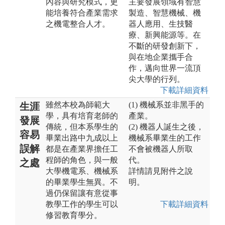
內容與研究模式，更
主要發展領域有智慧
能培養符合產業需求
製造、智慧機械、機
之機電整合人才。
器人應用、生技醫
療、新興能源等。在
不斷的研發創新下，
與在地企業攜手合
作，邁向世界一流頂
尖大學的行列。
下載詳細資料
雖然本校為師範大
(1) 機械系並非黑手的
生涯
學，具有培育老師的
產業。
發展
傳統，但本系學生的
(2) 機器人誕生之後，
容易
畢業出路中九成以上
機械系畢業生的工作
誤解
都是在產業界擔任工
不會被機器人所取
程師的角色，與一般
代。
之處
大學機電系、機械系
詳情請見附件之說
的畢業學生無異。不
明。
過仍保留讓有意從事
教學工作的學生可以
下載詳細資料
修習教育學分。