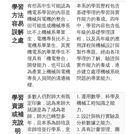
有些高中生可能認為
本系的學習歷程包含
學習
機電系學習的內容是
基礎學理的學習與實
方法
機械與電機的整合，
作能力的養成。四年
容易
但可能造成機械專長
中，學習內容包含低
誤解
比不上機械系畢業
年級的基礎學理課
生，電機專長比不上
程，以及高年級的應
之處
電機系畢業生。其實
用課程與機械設計與
機電系的畢業學生不
製作專題。經由各項
僅具有「機電整合」
學理的了解、驗證與
開發能力，也可以成
實作能力的養成，逐
為產業上機械與電機
步建立處理機械系統
專長人員間的溝通橋
問題的專業能力。
樑。
多數人仍對師大有既
1. 運用數學、科學及
學習
定印象，認為來師大
機械工程知識之能
資源
就讀是為了成為老
力。
或補
師，師大已轉型多
2. 設計與執行實驗及
充說
年，且本系為師培及
分析數據之能力。
非師培並行學系，意
3. 具有計畫管理、團
明