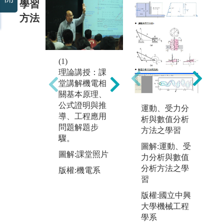
學習
方法
(2)
(3)
(1)
測驗評量：利
工
理論講授：課
用隨堂考、期
生
堂講解機電相
中考與期末考
進
關基本原理、
檢視學生總體
學
公式證明與推
運動、受力分
學習成效。
技
導、工程應用
析與數值分析
制
圖解:期中考照
問題解題步
方法之學習
測
片
驟。
圖解:運動、受
題
版權:機電系
圖解:課堂照片
力分析與數值
教
分析方法之學
作
版權:機電系
習
作
與
版權:國立中興
能
大學機械工程
學系
圖