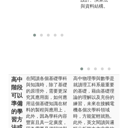
能
與資料結構。
圖
照
版
在閱讀各個基礎學科
高中物理學與數學是
高中
與知識時，除了基礎
就讀理工科系最重要
階段
的原理外，需要更深
的基礎，藉由基礎理
可以
究其應用面，如何應
論的理解以及充份的
準備
用這個基礎知識在材
練習，未來在接觸電
料的製程與應用上，
機各個次學科領域
的學
此外，因為學科內容
時，方能駕輕就熟。
習方
豐富且具一定廣度，
此外，英文閱讀與邏
法或