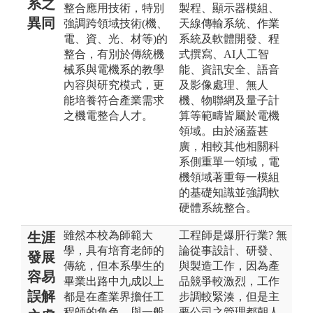
系之
整合應用技術，特別
製程、顯示器模組、
異同
強調跨領域技術(機、
天線傳輸系統、作業
電、資、光、材等)的
系統及軟體開發、程
整合，有別於傳統機
式撰寫、AI人工智
械系與電機系的教學
能、資訊安全、語音
內容與研究模式，更
及影像處理、無人
能培養符合產業需求
機、物聯網及量子計
之機電整合人才。
算等範疇皆屬於電機
領域。由於涵蓋甚
廣，相較其他相關科
系側重單一領域，電
機領域著重每一模組
的基礎知識並強調軟
硬體系統整合。
雖然本校為師範大
工程師是爆肝行業? 無
生涯
學，具有培育老師的
論從事設計、研發、
發展
傳統，但本系學生的
與製造工作，因為產
容易
畢業出路中九成以上
品競爭較激烈，工作
誤解
都是在產業界擔任工
步調較緊湊，但是主
程師的角色，與一般
要公司之管理都朝人