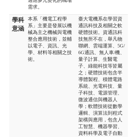
適應多元變化的職場
需求。
本系「機電工程學
臺大電機系在學習資
學科
系」主要是發展以機
通訊科技及相關之軟
意涵
械為主之機械與電機
硬體技術。資通訊科
整合應用技術，並輔
技無所不在，舉凡物
以電子、資訊、光
聯網、雲端運算、5G/
學、材料等相關之技
6G通訊、無人車/機、
術。
量子計算、生醫電
子、綠能科技等皆屬
之；硬體技術包含半
導體製程、積體電路
系統、光電科技、量
子科技、電源管理、
微波通信與機器人
學；軟體技術從數學
邏輯、演算法到程式
架構與應用，包含人
工智慧、機器學習、
資料科學及電子自動