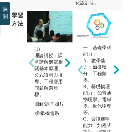
化設計等。
展
學習
開
方法
(2)
一、基礎學科
(3)
(1)
測驗評量：利
能力：
工
理論講授：課
用隨堂考、期
A、數學能
生
堂講解機電相
中考與期末考
力：如微積
進
關基本原理、
檢視學生總體
分、工程數
學
公式證明與推
學習成效。
學。
技
導、工程應用
B、基礎物理
制
圖解:期中考照
問題解題步
能力：如普通
測
片
驟。
物理學、電磁
題
版權:機電系
圖解:課堂照片
學、近代物理
教
等。
作
版權:機電系
C、資訊邏輯
作
能力：如程式
與
設計、演算法