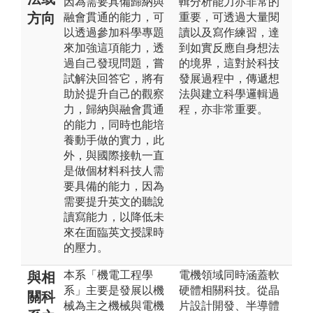
因為需要具備歸納與
輯分析能力亦非常的
方向
融會貫通的能力，可
重要，可透過大量閱
以透過參加科學專題
讀以及寫作練習，達
來加強這項能力，透
到如實反應自身想法
過自己發現問題，嘗
的境界，這對於科技
試解決回答它，將有
發展過程中，傳遞想
助於提升自己的觀察
法與建立科學邏輯過
力，歸納與融會貫通
程，亦非常重要。
的能力，同時也能培
養動手做的實力，此
外，與國際接軌一直
是做個材料科技人需
要具備的能力，因為
需要提升英文的聽說
讀寫能力，以降低未
來在面臨英文授課時
的壓力。
本系「機電工程學
電機領域同時涵蓋軟
與相
系」主要是發展以機
硬體相關科技。從晶
關科
械為主之機械與電機
片設計開發、半導體