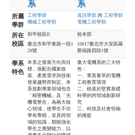
系
系
工程
學群
資訊
學群
跨
工程
學群
所屬
機械工程
學類
電機工程
學類
學群
和平校區II
校本部
所在
校區
臺北市和平東路一段1
10617臺北市大安區羅
29號
斯福路四段1號
本系之發展方向與目
臺大電機系的三大特
學系
標，係配合國家政
色：
特色
策、產業需求與技術
一、菁英薈萃的電機
發展趨勢而制定。本
工程教育環境
系規劃專業領域包含
二、植基於堅實基礎
「精密機械」及「光
科學的跨領域創新研
機電整合」為兩大核
究
心領域，使學生不但
三、科技及社會領袖
學有專精，並具跨領
的搖籃
域的知識，期能強化
學生之應變能力，以