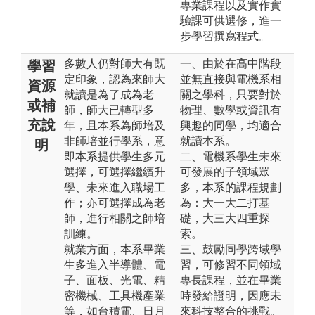
專業課程以及實作實
驗課可供選修，進一
步學習撰寫程式。
多數人仍對師大有既
一、由於在高中階段
學習
定印象，認為來師大
並無直接與電機系相
資源
就讀是為了成為老
關之學科，只要對於
或補
師，師大已轉型多
物理、數學或資訊有
充說
年，且本系為師培及
興趣的同學，均適合
非師培並行學系，意
就讀本系。
明
即本系提供學生多元
二、電機系學生未來
選擇，可選擇繼續升
可發展的子領域眾
學、未來進入職場工
多，本系的課程規劃
作；亦可選擇成為老
為：大一大二打基
師，進行相關之師培
礎，大三大四重探
訓練。
索。
就業方面，本系畢業
三、鼓勵同學跨域學
生多進入半導體、電
習，可修習不同領域
子、面板、光電、精
專長課程，並在畢業
密機械、工具機產業
時發給證明，因應未
等，如台積電、日月
來科技整合的挑戰。