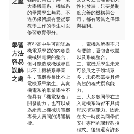
之處
大學機電系、機械系
性化發展，只要是制
的畢業學生無異。不
度完善的機構與公
過仍保留讓有意從事
司，都有適當之保障
教學工作的學生可以
與福利。
修習教育學分。
有些高中生可能認為
一、電機系所學不只
學習
機電系學習的內容是
有硬體，還包含軟體
方法
機械與電機的整合，
以及系統整合。
容易
但可能造成機械專長
二、電機系學生未來
誤解
比不上機械系畢業
可發展之子領域眾
生，電機專長比不上
多，未必都需要具備
之處
電機系畢業生。其實
高超的程式撰寫能
機電系的畢業學生不
力。
僅具有「機電整合」
三、大多數同學在進
開發能力，也可以成
入電機系時都不具備
為產業上機械與電機
程式撰寫能力。因此
專長人員間的溝通橋
在大一時便為同學們
樑。
安排專門的課程教授
程式。後續還有許多