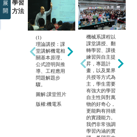
學習
展
方法
開
(2)
機械系課程以
(3)
(1)
測驗評量：利
課堂講授、翻
工
理論講授：課
用隨堂考、期
轉學習、課後
生
堂講解機電相
中考與期末考
練習與自主提
進
關基本原理、
檢視學生總體
昇，專題計
學
公式證明與推
學習成效。
畫，以及業界
技
導、工程應用
共授等方式為
制
圖解:期中考照
問題解題步
主，學生需要
測
片
驟。
有強大的學習
題
版權:機電系
圖解:課堂照片
自主性與對萬
教
物的好奇心，
作
版權:機電系
更能夠有持續
作
的實踐能力。
與
我們非常強調
能
學習內涵的實
圖