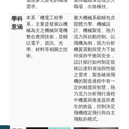
適應多元變化的職場
選擇繼續深造或步入
需求。
職場，出路極佳。
本系「機電工程學
臺大機械系範疇包含
學科
系」主要是發展以機
固體力學、機械設
意涵
械為主之機械與電機
計、機械製造、熱力
整合應用技術，並輔
流力與自動控制。以
以電子、資訊、光
飛機為例，固力分析
學、材料等相關之技
機翼震動與受力下如
術。
何保持平衡與安全，
設計探討如何制定規
格以達到省油與性能
之需求，製造確保飛
機的製造過程中有一
定的精度與智慧，熱
力流力分析飛行過程
中機翼與推進器所產
生的效益，控制決定
飛機穩定飛行與自主
飛航的模式。