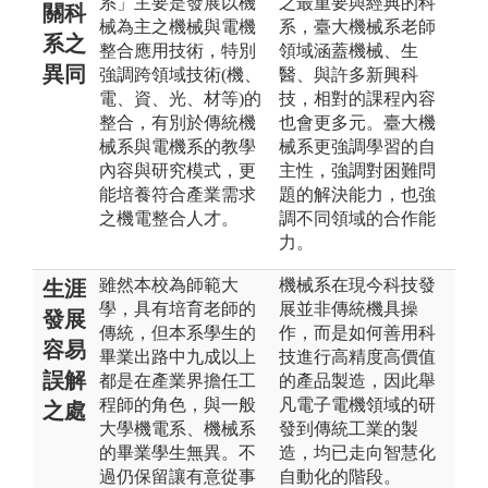
系」主要是發展以機
之最重要與經典的科
關科
械為主之機械與電機
系，臺大機械系老師
系之
整合應用技術，特別
領域涵蓋機械、生
異同
強調跨領域技術(機、
醫、與許多新興科
電、資、光、材等)的
技，相對的課程內容
整合，有別於傳統機
也會更多元。臺大機
械系與電機系的教學
械系更強調學習的自
內容與研究模式，更
主性，強調對困難問
能培養符合產業需求
題的解決能力，也強
之機電整合人才。
調不同領域的合作能
力。
雖然本校為師範大
機械系在現今科技發
生涯
學，具有培育老師的
展並非傳統機具操
發展
傳統，但本系學生的
作，而是如何善用科
容易
畢業出路中九成以上
技進行高精度高價值
誤解
都是在產業界擔任工
的產品製造，因此舉
程師的角色，與一般
凡電子電機領域的研
之處
大學機電系、機械系
發到傳統工業的製
的畢業學生無異。不
造，均已走向智慧化
過仍保留讓有意從事
自動化的階段。