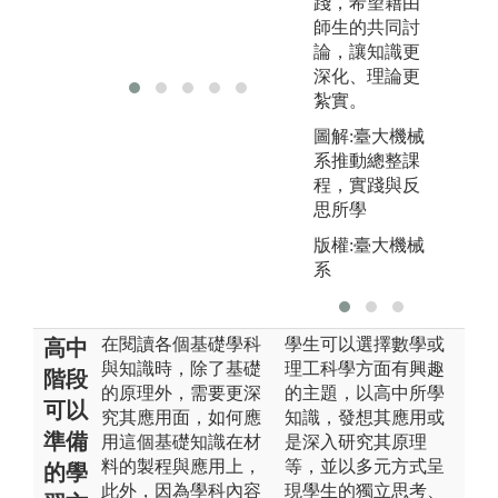
踐，希望藉由
照
師生的共同討
版
論，讓知識更
深化、理論更
紮實。
圖解:臺大機械
系推動總整課
程，實踐與反
思所學
版權:臺大機械
系
在閱讀各個基礎學科
學生可以選擇數學或
高中
與知識時，除了基礎
理工科學方面有興趣
階段
的原理外，需要更深
的主題，以高中所學
可以
究其應用面，如何應
知識，發想其應用或
準備
用這個基礎知識在材
是深入研究其原理
料的製程與應用上，
等，並以多元方式呈
的學
此外，因為學科內容
現學生的獨立思考、