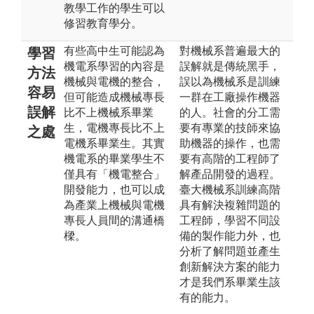
教學工作的學生可以
修習教育學分。
有些高中生可能認為
對機械系普遍最大的
學習
機電系學習的內容是
誤解就是傳統黑手，
方法
機械與電機的整合，
誤以為機械系是訓練
容易
但可能造成機械專長
一群在工廠操作機器
誤解
比不上機械系畢業
的人。社會的分工需
生，電機專長比不上
要有專業的技師來協
之處
電機系畢業生。其實
助機器的操作，也需
機電系的畢業學生不
要有高階的工程師了
僅具有「機電整合」
解產品開發的過程。
開發能力，也可以成
臺大機械系訓練高階
為產業上機械與電機
具有解決複雜問題的
專長人員間的溝通橋
工程師，學習不同設
樑。
備的製作能力外，也
分析了解問題並產生
創新解決方案的能力
才是我們系畢業生該
有的能力。