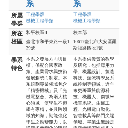
系
系
工程
學群
工程
學群
所屬
機械工程
學類
機械工程
學類
學群
和平校區II
校本部
所在
校區
臺北市和平東路一段1
10617臺北市大安區羅
29號
斯福路四段1號
本系之發展方向與目
本系提供優質的教學
學系
標，係配合國家政
及研究，包括應用力
特色
策、產業需求與技術
學、機器設計、製造
發展趨勢而制定。本
科技、熱流科學及系
系規劃專業領域包含
統控制等領域，近年
「精密機械」及「光
來更著重於能源科
機電整合」為兩大核
技、機器人、奈微米
心領域，使學生不但
機電系統、生醫工
學有專精，並具跨領
程、光機電自動化、
域的知識，期能強化
智慧載具等熱門尖端
學生之應變能力，以
領域。畢業生無論是