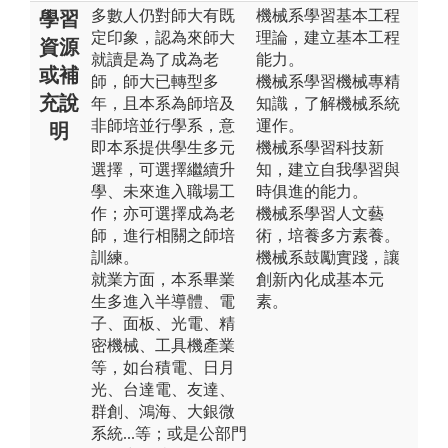
多數人仍對師大有既
機械系學習基本工程
學習
定印象，認為來師大
理論，建立基本工程
資源
就讀是為了成為老
能力。
或補
師，師大已轉型多
機械系學習機械專精
充說
年，且本系為師培及
知識，了解機械系統
非師培並行學系，意
運作。
明
即本系提供學生多元
機械系學習科技新
選擇，可選擇繼續升
知，建立自我學習與
學、未來進入職場工
時俱進的能力。
作；亦可選擇成為老
機械系學習人文藝
師，進行相關之師培
術，培養多方素養。
訓練。
機械系鼓勵實踐，讓
就業方面，本系畢業
創新內化成基本元
生多進入半導體、電
素。
子、面板、光電、精
密機械、工具機產業
等，如台積電、日月
光、台達電、友達、
群創、鴻海、大銀微
系統...等；或是公部門