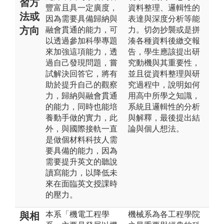
習方
豐富且具一定廣度，
資料整理、邏輯性的
法或
因為需要具備歸納與
表達與深度分析等能
方向
融會貫通的能力，可
力。切勿抄襲或是拼
以透過參加科學專題
湊各種資料後繳交報
來加強這項能力，透
告，學生應該提出研
過自己發現問題，嘗
究動機與其重要性，
試解決回答它，將有
並且從資料整理與研
助於提升自己的觀察
究過程中，說明如何
力，歸納與融會貫通
用高中所學之知識，
的能力，同時也能培
系統且邏輯性的分析
養動手做的實力，此
與解釋，最後提出結
外，與國際接軌一直
論與個人想法。
是做個材料科技人需
要具備的能力，因為
需要提升英文的聽說
讀寫能力，以降低未
來在面臨英文授課時
的壓力。
本系「機電工程學
機械系為各工程學院
與相