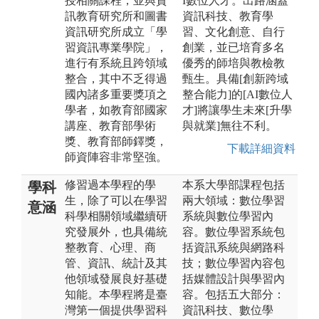
授相關課程，並與資
I數位人才。出路涵蓋
訊教育研究所和圖書
資訊科技、教育學
資訊研究所成立「學
習、文化創意、自行
習資訊專業學院」，
創業，並已培育多名
進行有系統且跨領域
優秀的師培與教檢教
整合，其中不乏得過
甄生。具備[創新跨域
國內諸多重要獎項之
整合能力]的[AI數位人
學者，如教育部國家
才]將讓學生未來[升學
講座、教育部學術
與就業]無往不利。
獎、教育部師鐸獎，
下載詳細資料
師資陣容非常堅強。
修習過本學程的學
本系大學部課程包括
學科
生，除了可以在學習
兩大領域：數位學習
意涵
科學相關領域繼續研
系統與數位學習內
究發展外，也具備統
容。數位學習系統包
整教育、心理、商
括資訊系統與網路科
管、資訊、統計及其
技；數位學習內容包
他領域發展良好基礎
括媒體設計與學習內
知能。本學程將是臺
容。包括五大部分：
灣第一個提供學習科
資訊科技、數位學