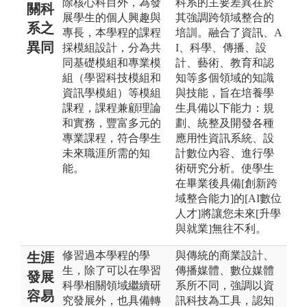
除核心科目外，為發
科系的主要差異在於
關科
展學生的個人興趣與
其強調跨領域整合的
系之
專長，本學程的課程
培訓。融合了資訊、A
異同
採模組設計，分為共
I、科學、傳播、設
同基礎模組和專業模
計、藝術、教育和認
組（學習科技模組和
知等多個領域的知識
資訊學模組）等模組
與技能，旨在培養學
課程，課程兼顧理論
生具備以下能力：規
和實務，豐富多元的
劃、統整及開發各種
專業課程，符合學生
應用性資訊系統、設
未來職涯所需的知
計數位內容、進行學
能。
術研究分析。使學生
在畢業後具備[創新跨
域整合能力]的[AI數位
人才]將讓您未來[升學
與就業]無往不利。
修習過本學程的學
與傳統的商業設計、
生涯
生，除了可以在學習
傳播媒體、數位媒體
發展
科學相關領域繼續研
系所不同，強調以資
容易
究發展外，也具備轉
訊科技為工具，認知