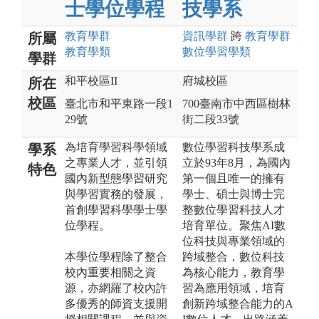
士學位學程
技學系
教育
學群
資訊
學群
跨
教育
學群
所屬
教育
學類
數位學習
學類
學群
和平校區II
府城校區
所在
校區
臺北市和平東路一段1
700臺南市中西區樹林
29號
街二段33號
為培育學習科學領域
數位學習科技學系成
學系
之專業人才，並引領
立於93年8月，為國內
特色
國內新型態學習研究
第一個且唯一的擁有
與學習實務的發展，
學士、碩士與博士完
首創學習科學學士學
整數位學習科技人才
位學程。
培育單位。聚焦AI數
位科技與專業領域的
本學位學程除了整合
跨域整合，數位科技
校內重要相關之資
為核心能力，教育學
源，亦網羅了校內許
習為應用領域，培育
多優秀的師資支援開
創新跨域整合能力的A