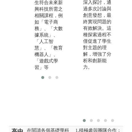
深入探討，通
生符合未來新
教室」、「眼
和
過多次討論與
興科技所需之
動實驗室」、
式
創意發想，最
相關課程，例
「腦波實驗
終實現問題的
如「電子商
室」、「數位
有效解決。這
務」、「大數
典藏與數位出
種探索過程不
據系統」、
版實驗室」、
僅促進了學生
「人工智
「資訊素養與
對主題的理
慧」、「教育
數位學習實驗
解，增強了分
機器人」、
室」及「虛擬
析和創新能
「遊戲式學
實境教室」等
力。
習」等
相關設施。
在閱讀各個基礎學科
1.積極參與團隊合作：
高中