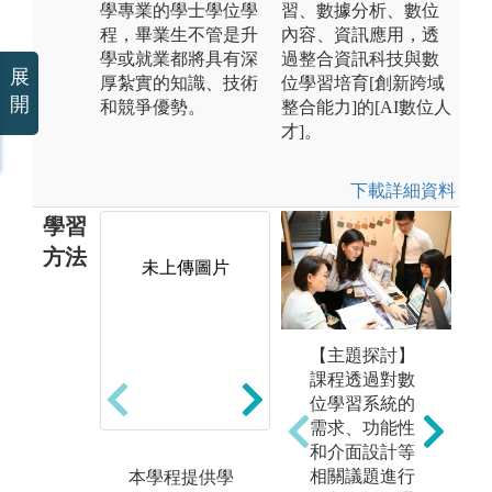
學專業的學士學位學
習、數據分析、數位
程，畢業生不管是升
內容、資訊應用，透
學或就業都將具有深
過整合資訊科技與數
展
厚紮實的知識、技術
位學習培育[創新跨域
開
和競爭優勢。
整合能力]的[AI數位人
才]。
下載詳細資料
學習
方法
未上傳圖片
未上傳圖片
【主題探討】
課程透過對數
位學習系統的
需求、功能性
和介面設計等
相關議題進行
本學程提供學
可使用「未來
課