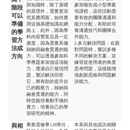
與知識時，除了基礎
參加報告或小型專案
階段
的原理外，需要更深
等課程，這些活動需
可以
究其應用面，如何應
要有效的團隊溝通和
準備
用這個基礎知識在網
能力分配，有助於培
路上，此外，因為學
養溝通技巧和團隊合
的學
科內容豐富且具一定
作能力。
習方
廣度，因為需要具備
2.多元解決問題：在面
法或
歸納與融會貫通的能
對問題時，嘗試多種
方向
力，可以透過參加科
不同的解決方案，並
學專題來加強這項能
練習從使用者的角度
力，透過自己發現問
思考問題，這樣能增
題，嘗試解決回答
強創新思維和問題解
它，將有助於提升自
決能力。
己的觀察力，歸納與
融會貫通的能力，同
時也能培養動手做的
實力，培養自己的學
習研究的精神。
畢業需修畢128學分，
本系與其他資訊相關
與相