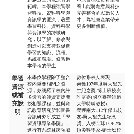
範疇。本學程強調學
養出能將創意與科技
習科技、資料科學與
完善整合的AI數位人
資訊學的匯流，著重
才，為社會產業帶來
學習科技、資料科學
更多創新價值。
與資訊學的跨域研
究，以了解、修改與
創造可以支持並促進
學習的知識、流程、
系統和環境。修習過
本學程的學生
本學位學程除了整合
數位系校友表現
學習
校內重要相關之資
榮獲107年度吳大猷先
資源
源，亦網羅了校內許
生紀念獎-博士班校友
或補
多優秀的師資支援開
許庭嘉(國立臺灣師範
充說
授相關課程，並與資
大學特聘教授)
訊教育研究所和圖書
榮獲南大112年傑出校
明
資訊研究所成立「學
友-吳大猷先生紀念
習資訊專業學院」，
獎、入榜全球TOP2%
進行有系統且跨領域
頂尖科學家-碩士班校