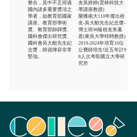
整合，其中不乏得過
友吳婷婷(雲林科技大
國內諸多重要獎項之
學講座教授)
學者，如教育部國家
榮獲南大110年傑出校
講座、教育部學術
友-吳大猷先生紀念獎-
獎、教育部師鐸獎、
博士班98級校友朱蕙
國科會傑出研究獎、
君(東吳大學特聘教授)
國科會吳大猷先生紀
2019-2024年培育16位
念獎，師資陣容非常
公費師培生!近五年計9
堅強。
8人次考取國立大學研
究所