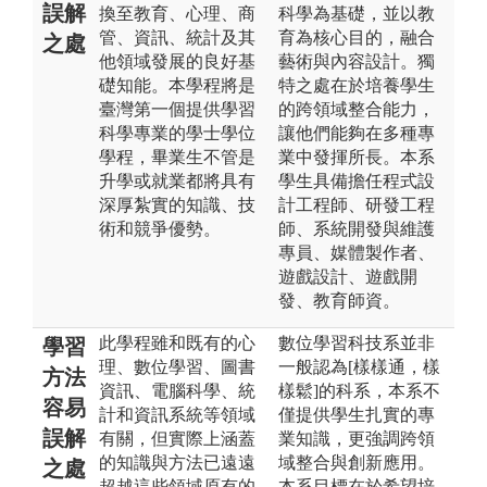
誤解
換至教育、心理、商
科學為基礎，並以教
管、資訊、統計及其
育為核心目的，融合
之處
他領域發展的良好基
藝術與內容設計。獨
礎知能。本學程將是
特之處在於培養學生
臺灣第一個提供學習
的跨領域整合能力，
科學專業的學士學位
讓他們能夠在多種專
學程，畢業生不管是
業中發揮所長。本系
升學或就業都將具有
學生具備擔任程式設
深厚紮實的知識、技
計工程師、研發工程
術和競爭優勢。
師、系統開發與維護
專員、媒體製作者、
遊戲設計、遊戲開
發、教育師資。
此學程雖和既有的心
數位學習科技系並非
學習
理、數位學習、圖書
一般認為[樣樣通，樣
方法
資訊、電腦科學、統
樣鬆]的科系，本系不
容易
計和資訊系統等領域
僅提供學生扎實的專
誤解
有關，但實際上涵蓋
業知識，更強調跨領
的知識與方法已遠遠
域整合與創新應用。
之處
超越這些領域原有的
本系目標在於希望培