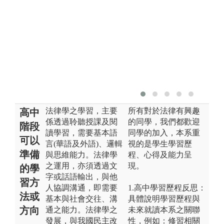
o
G
法律學之學習，主要
所有對於法律有興趣
高中
係透過聆聽授課及閱
的同學，我們都歡迎
階段
讀學習，需要基本語
同學的加入，本系重
可以
言(華語及外語)、邏輯
視的是學生學習歷
準備
與思維能力。法律學
程、心得及能力呈
之運用，亦須透過文
現。
的學
字或話語輸出，與他
習方
人協調溝通，即需要
1.高中學習歷程反思：
法或
基本與社會交往、溝
具體說明學習歷程與
方向
通之能力。法律學之
未來就讀本系之關聯
發展，與我國民主改
性，例如：修習相關