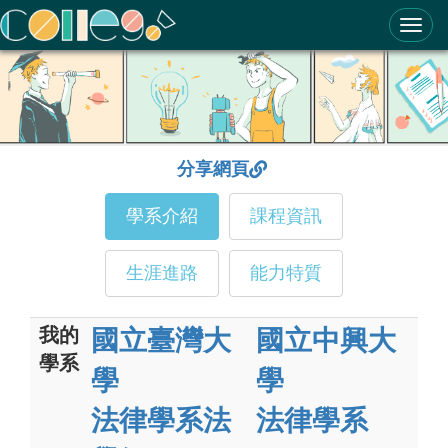
ColleGo! 大學選才與高中育才輔助系統
分享網頁
學系介紹
課程資訊
生涯進路
能力特質
我的
國立臺灣大
國立中興大
學系
學
學
法律學系法
法律學系