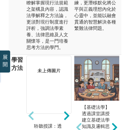
瞭解掌握現行法規範
練，更潛移默化將公
之架構及內容，認識
平與正義理想內化於
法學解釋之方法論，
心靈中，並能以融會
更須對現行制度進行
貫通的智慧解決各種
評析，強調法學素
繁難法律問題。
養、法律思維及人文
關懷等，是一門培養
思考方法的學門。
展
學習
開
方法
未上傳圖片
未上傳圖片
【基礎法學】
透過課堂講授
建立基礎法學
聆聽授課：透
閱讀教材：閱
實
知識及邏輯思