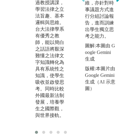
過教授講課，
讀學者著作，
律
維，亦針對時
學習法律之立
學習我國法律
律
事議題方式進
法旨趣、基本
規範與其內
生
行分組討論報
邏輯與思維。
涵。補充授課
法
告，進而訓練
台大法律學系
時無法詳細說
觸
出學生獨立思
有優秀之教
明之內容，並
當
考之能力。
師，能以簡白
引導同學自主
際
圖解:本圖由 G
之話語將艱深
學習及思考。
識
(
oogle Gemini
難懂之法律文
並
生成
字知識轉化為
涉
版權:本圖片由
具有系統性之
Google Gemini
知識，使學生
生成（AI 示意
吸收並啟發思
(
圖）
考。同時比較
外國最新法制
發展，培養學
生之國際觀，
與世界接軌。