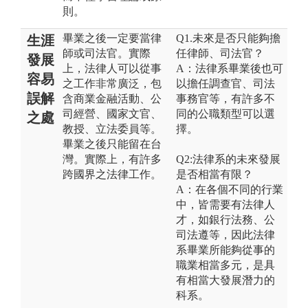
則。
畢業之後一定要當律
Q1.未來是否只能夠擔
生涯
師或司法官。實際
任律師、司法官？
發展
上，法律人可以從事
A：法律系畢業後也可
容易
之工作非常廣泛，包
以擔任調查官、司法
誤解
含商業金融活動、公
事務官等，有許多不
司經營、國家文官、
同的公職類型可以選
之處
教授、立法委員等。
擇。
畢業之後只能留在台
灣。實際上，有許多
Q2:法律系的未來發展
跨國界之法律工作。
是否相當有限？
A：在各個不同的行業
中，皆需要有法律人
才，如銀行法務、公
司法遵等，因此法律
系畢業所能夠從事的
職業相當多元，是具
有相當大發展潛力的
科系。