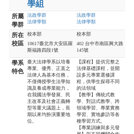
學組
法政
學群
法政
學群
所屬
法律
學類
法律
學類
學群
校本部
校本部
所在
校區
10617臺北市大安區羅
402 台中市南區興大路
斯福路四段1號
145號
臺大法律學系以培養
【課程】提供完整之
學系
專業、優秀、正直之
法律基礎課程，並開
特色
法律人為基本任務，
設多元專業選修課
不僅傳授學生法學知
程，供學生探尋不同
識及養成專業能力，
的法領域
在我國法學發展、民
【教學】傳統式教
主改革及社會正義轉
學、對話式教學、跨
型等重大議題上，長
領域學習、專業實務
期以來均扮演重要地
學習、實地參訪等各
位。
種學習方式。
【專業訓練與多元發