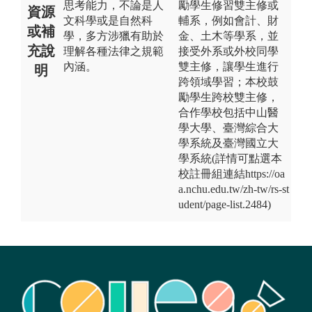
思考能力，不論是人
勵學生修習雙主修或
資源
文科學或是自然科
輔系，例如會計、財
或補
學，多方涉獵有助於
金、土木等學系，並
充說
理解各種法律之規範
接受外系或外校同學
內涵。
雙主修，讓學生進行
明
跨領域學習；本校鼓
勵學生跨校雙主修，
合作學校包括中山醫
學大學、臺灣綜合大
學系統及臺灣國立大
學系統(詳情可點選本
校註冊組連結https://oa
a.nchu.edu.tw/zh-tw/rs-st
udent/page-list.2484)