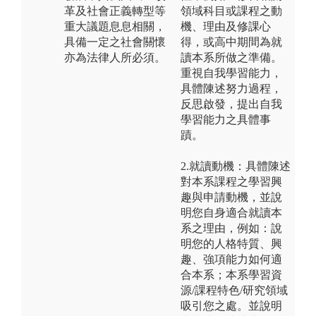
革及社會正義轉型等
領域科目或課程之動
重大議題息息相關，
機、理由及修課心
具備一定之社會關懷
得，或高中期間為就
亦為法律人所必須。
讀本系所做之準備。
重視自我學習能力，
具體陳述努力過程，
反思啟發，提出自我
學習能力之具體事
蹟。
2.就讀動機：具體陳述
對本系課程之學習興
趣與申請動機，並說
明您自身適合就讀本
系之理由，例如：說
明您的人格特質、興
趣、強項能力如何適
合本系；本系學習資
源/課程特色/研究領域
吸引您之處。並說明