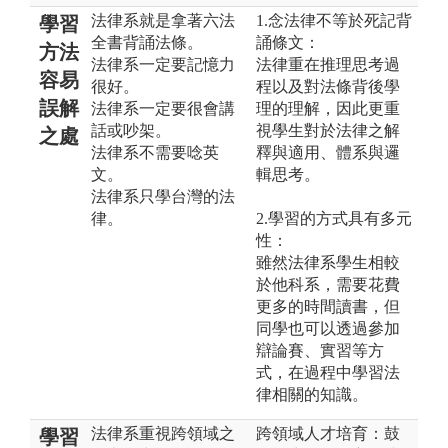
法律系就是拿著六法
1.念法律不等於死記背
學習
全書背誦法條。
誦條文：
方法
法律系一定要記憶力
法律重在推理思考過
容易
很好。
程以及對法條背後學
誤解
法律系一定要很會講
理的理解，因此更重
話或吵架。
視學生對於法律之解
之處
法律系不需要唸英
釋與適用、體系與邏
文。
輯思考。
法律系只學台灣的法
律。
2.學習的方式具有多元
性：
雖然法律系學生相較
於他科系，需要花費
更多的時間讀書，但
同學也可以透過參加
辯論賽、實習等方
式，在過程中學習法
律相關的知識。
法律系重視跨領域之
跨領域人才培育：鼓
學習