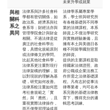
未來升學或就業
法律系與許多社會科
法律學系屬專業學
與相
學都有密切關係，如
系，學士班與研究所
關科
政治系、經濟系與社
有各種基礎與不同專
系之
會系等；財經法亦與
業的法律課程。本系
異同
管理學院會計與財金
師資上不僅法學研究
相關。不過法律是從
與實務經驗兼備，且
廣泛的社會科學出
擁有本土與美德日各
發，具體化規範原則
種不同留學國別背景
或法律條文的學問。
的師資。
比起其他社會科學，
提供的主要課程是取
法律系更注重對現行
得國家法律證照、政
法律架構的理解，並
府公職或企業法務工
以對現狀的理解為基
作所需之法律基礎課
礎，研究如何改善。
程。凡有志於從事法
法律系較注重如何思
律專業者，均可在本
考社會規範之「實
系完善的基礎法律教
然」與「應然」，且
育下，獲得充分的邏
重視實際法律操作，
輯思考訓練。
而不僅學習理論或原