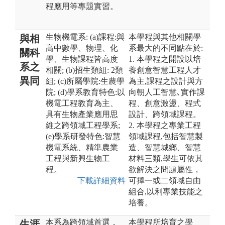
程應用等專題實習。
生物機電系: (a)課程:與
本學程與其他相關學
與相
高中數學、物理、化
系最大的不同點在於:
關科
學、生物課程皆高度
1. 本學程之開設以培
系之
相關; (b)招生類組: 2類
養創意智慧工程人才
異同
組; (c)所屬學院:生農學
為主,課程之設計與方
院; (d)學系教育特色:以
向朝人工智慧､實作課
機電工程教育為主、
程、創意激盪、程式
具有生物產業應用思
設計、跨領域課程。
維之跨領域工程學系;
2. 本學程之專業工程
(e)學系研發特色:智慧
領域課程,包括智慧製
機電系統、精準農業
造、智慧城鄉、智慧
工程與新興生物工
材料三類,學生可依其
程。
欲解決之問題屬性，
下載詳細資料
可擇一或二領域自由
組合,以利專業技能之
培養。
本系為跨領域首選，
本學程所培育之學
生涯