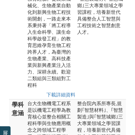
械化、生物產業自動
鄉｣三大專業領域之學
化到新興生物工程技
習課程，培養新世代
術開創，一路走來本
具備整合人工智慧與
系秉持著「將工程導
工程技術之智慧創意
入生命科學、讓生命
人才。
科學啟發工程」的教
育思維孕育生物工程
跨界人才，為臺灣的
生物產業、高科技產
業與新興產業注入活
力、深耕永續。歡迎
二類組與三類組對工
程科
下載詳細資料
台大生物機電工程系
整合院內系所專長,規
學科
是以機電工程學為教
劃｢智慧材料｣、｢智慧
意涵
育核心並整合相關工
製造｣與｢智慧城鄉｣三
程科學與生物應用概
大專業領域之學習課
念之跨領域工程學
程，培養新世代具備
展