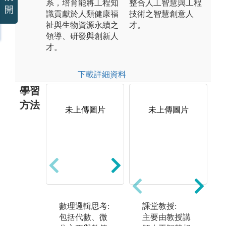
系，培育能將工程知
整合人工智慧與工程
開
識貢獻於人類健康福
技術之智慧創意人
祉與生物資源永續之
才。
領導、研發與創新人
才。
下載詳細資料
學習
方法
未上傳圖片
未上傳圖片
控
機械原理與製
實
造: 包括力學、
電
材料、熱流、
論
設計與機動學
微
等機械原理與
路
對應製造實習
數理邏輯思考:
課堂教授:
之
課程學習。
包括代數、微
主要由教授講
計
習