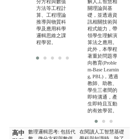
分方程與數值
解人工智慧相
版權:生機系官
方法等工程計
關理論與基
版
網
算、工程理論
礎，並透過資
網
推導與物質科
訊相關技術與
學及應用科學
程式能力，帶
邏輯思維之課
領學生理解演
程學習。
算法之應用。
此外，本學程
著重於問題導
向教育(Proble
m-Base Learnin
g, PBL)，透過
教師、助教、
學生三者間的
即時溝通，產
生即時且互動
的有效學習。
數理邏輯思考: 包括代
在閱讀人工智慧基礎
高中
數、微分方程與數值
學科與知識時，除了