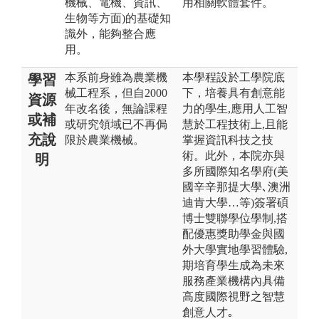
機械、電機、資訊、
用相關軟體套件。
生物等方面)的基礎知
識外，能夠整合應
用。
本系前身雖為農業機
本學程設於工學院底
學習
械工程系，但自2000
下，培養具有創意能
資源
年改名後，無論課程
力的學生,應用人工智
或補
或研究領域已不再侷
慧於工程技術上,且能
充說
限於農業機械。
掌握資訊科技之技
術。此外，本院亦與
明
多所國際知名學府(美
國辛辛那提大學､澳洲
迪肯大學…等)簽署碩
博士雙聯學位學制,搭
配優惠獎助學金與國
外大學實地學習體驗,
期培育學生成為未來
服務產業機構內具備
高度國際視野之智慧
創意人才｡