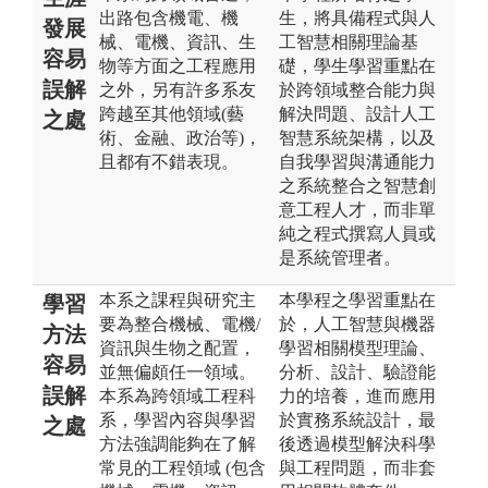
出路包含機電、機
生，將具備程式與人
發展
械、電機、資訊、生
工智慧相關理論基
容易
物等方面之工程應用
礎，學生學習重點在
誤解
之外，另有許多系友
於跨領域整合能力與
跨越至其他領域(藝
解決問題、設計人工
之處
術、金融、政治等)，
智慧系統架構，以及
且都有不錯表現。
自我學習與溝通能力
之系統整合之智慧創
意工程人才，而非單
純之程式撰寫人員或
是系統管理者。
本系之課程與研究主
本學程之學習重點在
學習
要為整合機械、電機/
於，人工智慧與機器
方法
資訊與生物之配置，
學習相關模型理論、
容易
並無偏頗任一領域。
分析、設計、驗證能
誤解
本系為跨領域工程科
力的培養，進而應用
系，學習內容與學習
於實務系統設計，最
之處
方法強調能夠在了解
後透過模型解決科學
常見的工程領域 (包含
與工程問題，而非套