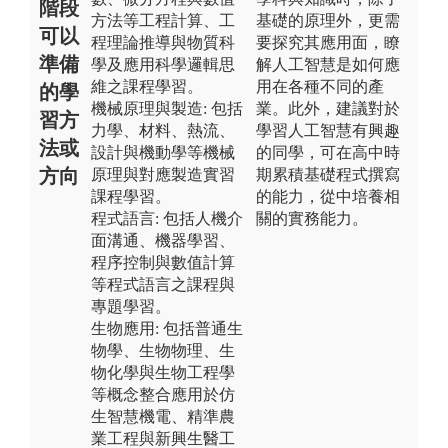
階段
方法等工程計算、工
基礎的原理外，更需
可以
程理論推導與物質科
要探究其應用面，瞭
準備
學及應用科學邏輯思
解人工智慧是如何應
維之課程學習。
用在各種不同的產
的學
機械原理與製造: 包括
業。此外，建議對於
習方
力學、材料、熱流、
學習人工智慧有興趣
法或
設計與機動學等機械
的同學，可在高中時
方向
原理與對應製造實習
期累積基礎程式撰寫
課程學習。
的能力，從中培養相
程式語言: 包括人機介
關的實務能力。
面溝通、機器學習、
程序控制與數值計算
等程式語言之課程與
專題學習。
生物應用: 包括普通生
物學、生物物理、生
物化學與生物工程學
等概念整合應用於仿
生智慧機電、精準農
業工程與新興生醫工