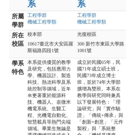
系
系
工程
學群
工程
學群
所屬
機械工程
學類
機械工程
學類
學群
校本部
光復校區
所在
校區
10617臺北市大安區羅
300 新竹市東區大學路
斯福路四段1號
1001號
本系提供優質的教學
成立於民國65年，民
學系
及研究，包括應用力
國71年成立碩士班，
特色
學、機器設計、製造
民國73年成立博士
科技、熱流科學及系
班，並於74年大學部
統控制等領域，近年
擴增為雙班。本系在
來更著重於能源科
教學與研究同時兼具
技、機器人、奈微米
以下發展特色：「理
機電系統、生醫工
論研究」與「實作驗
程、光機電自動化、
證」「傳統+傳承」與
智慧載具等熱門尖端
「創新+創意」「元件
領域。畢業生無論是
製程」與「系統整