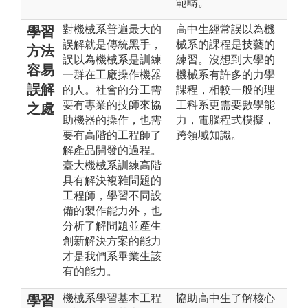
範疇。
對機械系普遍最大的
高中生經常誤以為機
學習
誤解就是傳統黑手，
械系的課程是技藝的
方法
誤以為機械系是訓練
練習。沒想到大學的
容易
一群在工廠操作機器
機械系有許多的力學
誤解
的人。社會的分工需
課程，相較一般的理
要有專業的技師來協
工科系更需要數學能
之處
助機器的操作，也需
力，電腦程式模擬，
要有高階的工程師了
跨領域知識。
解產品開發的過程。
臺大機械系訓練高階
具有解決複雜問題的
工程師，學習不同設
備的製作能力外，也
分析了解問題並產生
創新解決方案的能力
才是我們系畢業生該
有的能力。
機械系學習基本工程
協助高中生了解核心
學習