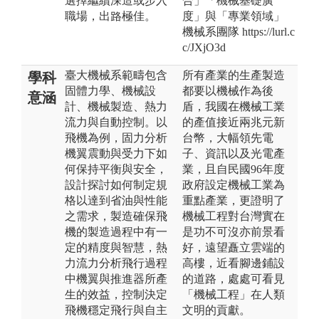
選擇繼續深造或步入
合」「機械基礎廣
職場，出路極佳。
度」與「專業領域」
機械系團隊 https://lurl.c
c/JXjO3d
臺大機械系範疇包含
所有產業的生產製造
學科
固體力學、機械設
都要以機械作為後
意涵
計、機械製造、熱力
盾，我國在機械工業
流力與自動控制。以
的產值接近兩兆元新
飛機為例，固力分析
台幣，大幅領先電
機翼震動與受力下如
子、資訊以及光電產
何保持平衡與安全，
業，且自民國96年度
設計探討如何制定規
政府設定機械工業為
格以達到省油與性能
重點產業，更證明了
之需求，製造確保飛
機械工程對台灣實在
機的製造過程中有一
是功不可沒亦前景看
定的精度與智慧，熱
好，遠望矗立雲端的
力流力分析飛行過程
高樓，近看腳邊鋪設
中機翼與推進器所產
的道路，處處可看見
生的效益，控制決定
「機械工程」在人類
飛機穩定飛行與自主
文明的貢獻。