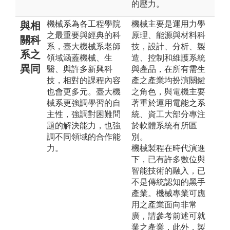
的壓力。
機械系為各工程學院
機械主要是運用力學
與相
之最重要與經典的科
原理、能源與材料科
關科
系，臺大機械系老師
技，設計、分析、製
系之
領域涵蓋機械、生
造、控制和維護系統
異同
醫、與許多新興科
與產品，在所有需生
技，相對的課程內容
產之產業均扮演關鍵
也會更多元。臺大機
之角色，與電機主要
械系更強調學習的自
著重於運用電能之系
主性，強調對困難問
統、資工大部分專注
題的解決能力，也強
於軟體系統有所區
調不同領域的合作能
別。
力。
機械製程在時代演進
下，已有許多數位與
智能技術的融入，已
不是傳統認知的黑手
產業。機械專業可應
用之產業面向非常
廣，請參考前述可就
業之產業，此外，製