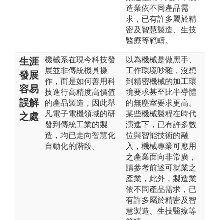
造業依不同產品需
求，已有許多屬於精
密及智慧製造、生技
醫療等範疇。
機械系在現今科技發
以為機械是做黑手、
生涯
展並非傳統機具操
工作環境吵雜，沒想
發展
作，而是如何善用科
到精密機械的加工環
容易
技進行高精度高價值
境要求甚至比半導體
誤解
的產品製造，因此舉
的無塵室要求更高。
凡電子電機領域的研
某些機械製程在時代
之處
發到傳統工業的製
演進下，已有許多數
造，均已走向智慧化
位與智能技術的融
自動化的階段。
入，機械專業可應用
之產業面向非常廣，
請參考前述可就業之
產業，此外，製造業
依不同產品需求，已
有許多屬於精密及智
慧製造、生技醫療等