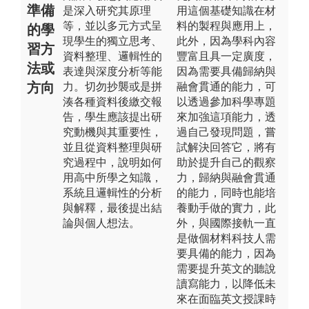
準備
是深入研究其原理
用這個基礎知識在材
等，並以多元方式呈
料的製程與應用上，
的學
現學生的獨立思考、
此外，因為學科內容
習方
資料整理、邏輯性的
豐富且具一定廣度，
法或
表達與深度分析等能
因為需要具備歸納與
方向
力。切勿抄襲或是拼
融會貫通的能力，可
湊各種資料後繳交報
以透過參加科學專題
告，學生應該提出研
來加強這項能力，透
究動機與其重要性，
過自己發現問題，嘗
並且從資料整理與研
試解決回答它，將有
究過程中，說明如何
助於提升自己的觀察
用高中所學之知識，
力，歸納與融會貫通
系統且邏輯性的分析
的能力，同時也能培
與解釋，最後提出結
養動手做的實力，此
論與個人想法。
外，與國際接軌一直
是做個材料科技人需
要具備的能力，因為
需要提升英文的聽說
讀寫能力，以降低未
來在面臨英文授課時