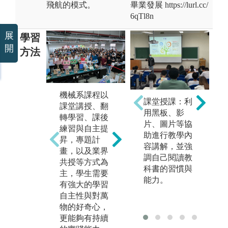
飛航的模式。
畢業發展 https://lurl.cc/
6qTl8n
展
學習
開
方法
機械系課程以
課堂授課：利
完整的實作環
結
課堂講授、翻
用黑板、影
境，提倡學以
驗
轉學習、課後
片、圖片等協
致用，並以實
生
練習與自主提
助進行教學內
踐理論為重
真
昇，專題計
容講解，並強
點，發揮創造
內
畫，以及業界
調自己閱讀教
力。
習
共授等方式為
科書的習慣與
主，學生需要
圖解:數位製造
圖
能力。
有強大的學習
設備(3D印表
與
自主性與對萬
機陣列)
洞
物的好奇心，
版權:臺大創新
版
更能夠有持續
實作中心
系