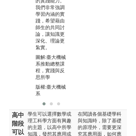
的實踐能力。
我們非常強調
學習內涵的實
踐，希望藉由
師生的共同討
論，讓知識更
深化、理論更
紮實。
圖解:臺大機械
系推動總整課
程，實踐與反
思所學
版權:臺大機械
系
學生可以選擇數學或
在閱讀各個基礎學科
高中
理工科學方面有興趣
與知識時，除了基礎
階段
的主題，以高中所學
的原理外，需要更深
可以
知識，發想其應用或
究其應用面，如何應