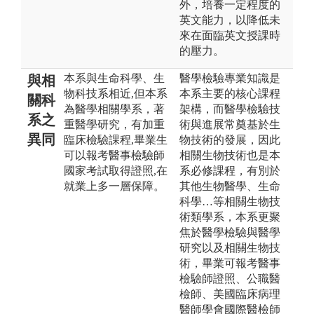
外，培養一定程度的
英文能力，以降低未
來在面臨英文授課時
的壓力。
本系與生命科學、生
醫學檢驗專業知識是
與相
物科技系相近,但本系
本系主要的核心課程
關科
為醫學相關學系，著
架構，而醫學檢驗技
系之
重醫學研究，有加重
術與進展常奠基於生
異同
臨床檢驗課程,畢業生
物技術的發展，因此
可以報考醫事檢驗師
相關生物技術也是本
國家考試取得證照,在
系必修課程，有別於
就業上多一層保障。
其他生物醫學、生命
科學…等相關生物技
術類學系，本系更聚
焦於醫學檢驗與醫學
研究以及相關生物技
術，畢業可報考醫事
檢驗師證照、公職醫
檢師、美國臨床病理
醫師學會國際醫檢師