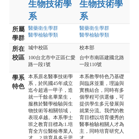
生物技術學
生物技術學
系
系
醫藥衛生
學群
醫藥衛生
學群
所屬
醫學檢驗
學類
醫學檢驗
學類
學群
城中校區
校本部
所在
校區
100台北市中正區仁愛
台中市南區建國北路
路一段1號
一段110號
本系原名醫事技術學
本系教學特色乃基礎
學系
系，於民國45年成立
與臨床並重，理論與
特色
迄今超過一甲子，造
實務結合，同時有多
就一千餘名畢業生，
個學程可供選修，可
服務於醫學檢驗與生
提供學生多元發展與
物技術等相關領域，
就業分流。我們的教
表現卓越。本系學士
育目標以培育優秀的
班之教育目標為:1.培
醫事檢驗相關人才為
育全方位醫檢專業人
主，同時培育研究人
才。 2.培育具多元思
才。