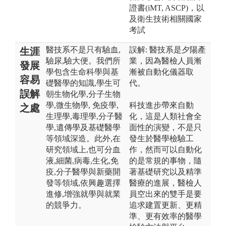
證書(iMT, ASCP)，以
及衛生技術相關國家
考試
醫技系不是只有驗血,
誤解: 醫技系是夕陽產
生涯
驗尿,驗大便。我們所
業，因為醫檢人員漸
發展
學包含生命科學與基
漸被自動化儀器取
容易
礎醫學的知識,學生可
代。
誤解
朝生物化學,分子生物
學,微生物學, 免疫學,
科技進步帶來自動
之處
生理學,毒理學,分子醫
化，這是人類社會全
學,遺傳學及基礎醫學
面性的演變，不是只
等領域深造。此外,在
發生於醫學檢驗工
研究領域上,也可分血
作，然而可以自動化
液,細菌,病毒,生化,免
的是常規的事物，隨
疫,分子醫學與新藥開
著基礎研究以及精準
發等領域,依興趣選擇
醫療的進展，醫檢人
進修,增強就學與就業
員空出來的雙手是要
的競爭力。
追求建置更新、更精
準、更有效率的醫學