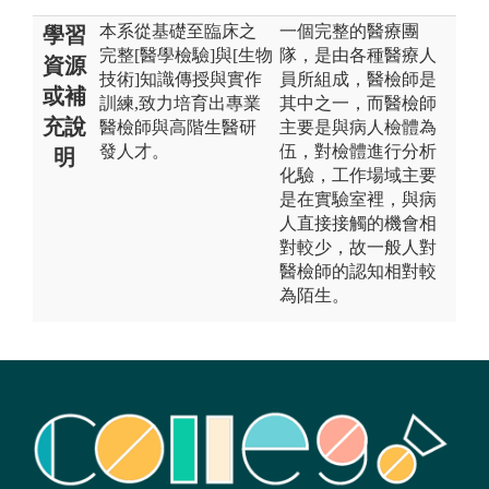
本系從基礎至臨床之
一個完整的醫療團
學習
完整[醫學檢驗]與[生物
隊，是由各種醫療人
資源
技術]知識傳授與實作
員所組成，醫檢師是
或補
訓練,致力培育出專業
其中之一，而醫檢師
充說
醫檢師與高階生醫研
主要是與病人檢體為
發人才。
伍，對檢體進行分析
明
化驗，工作場域主要
是在實驗室裡，與病
人直接接觸的機會相
對較少，故一般人對
醫檢師的認知相對較
為陌生。