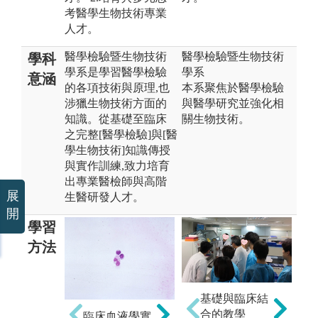
考醫學生物技術專業
人才。
醫學檢驗暨生物技術
醫學檢驗暨生物技術
學科
學系是學習醫學檢驗
學系
意涵
的各項技術與原理,也
本系聚焦於醫學檢驗
涉獵生物技術方面的
與醫學研究並強化相
知識。從基礎至臨床
關生物技術。
之完整[醫學檢驗]與[醫
學生物技術]知識傳授
與實作訓練,致力培育
出專業醫檢師與高階
展
生醫研發人才。
開
學習
方法
NGS
圖解:NGS圖片
基礎與臨床結
合的教學
細
臨床血液學實