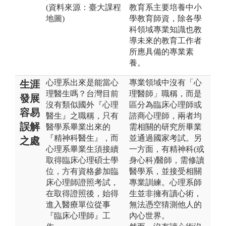
(資料來源：臺大課程
教育系主要培養中小
地圖)
學教育師資，除各學
科領域專業知識也教
導未來的教育工作者
所應具備的專業素
養。
心理系出來是能當心
專業領域中沒有「心
生涯
理醫生嗎？台灣目前
理醫師」職稱，而是
發展
沒有類似國外『心理
區分為臨床心理師或
容易
醫生』之職稱，只有
諮商心理師，兩者均
誤解
醫學系畢業出來的
需相關的研究所畢業
『精神科醫生』，而
並通過國家考試。另
之處
心理系畢業生須接續
一方面，有精神科(或
取得臨床心理碩士學
身心科)醫師，需修讀
位，方有資格參加臨
醫學系，並接受相關
床心理師證照考試，
專業訓練。心理系師
在取得證照後，始得
生並非擁有讀心術，
進入醫療單位從事
無法憑空猜測他人的
『臨床心理師』工
內心世界。