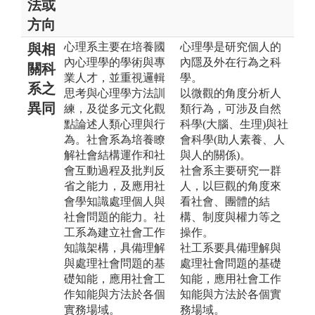
法或
方向
心理系主要在培養國
心理學是研究個人的
與相
內心理學的學術與專
內隱及外在行為之科
關科
業人才，並重視邏輯
學。
系之
思考與心理學方法訓
以微觀的角度分析人
異同
練，及從多元文化觀
類行為，可涉及自然
點論述人類心理與行
科學(大腦、生理)與社
為。社會系為培養瞭
會科學(助人素養、人
解社會結構運作和社
與人的關係)。
會互動過程及批判反
社會系主要研究一群
省之能力，及應用社
人，以巨觀的角度來
會學知識處理個人與
看社會、團體的結
社會問題的能力。社
構、制度與權力等之
工系為建立社會工作
操作。
知識架構，具備理解
社工系要具備理解與
與處理社會問題的基
處理社會問題的基礎
礎知能，應用社會工
知能，應用社會工作
作知能與方法於各個
知能與方法於各個實
實務場域。
務場域。