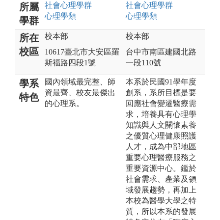
社會心理
學群
社會心理
學群
所屬
心理
學類
心理
學類
學群
校本部
校本部
所在
校區
10617臺北市大安區羅
台中市南區建國北路
斯福路四段1號
一段110號
國內領域最完整、師
本系於民國91學年度
學系
資最齊、校友最傑出
創系，系所目標是要
特色
的心理系。
回應社會變遷醫療需
求，培養具有心理學
知識與人文關懷素養
之優質心理健康照護
人才，成為中部地區
重要心理醫療服務之
重要資源中心。鑑於
社會需求、產業及領
域發展趨勢，再加上
本校為醫學大學之特
質，所以本系的發展