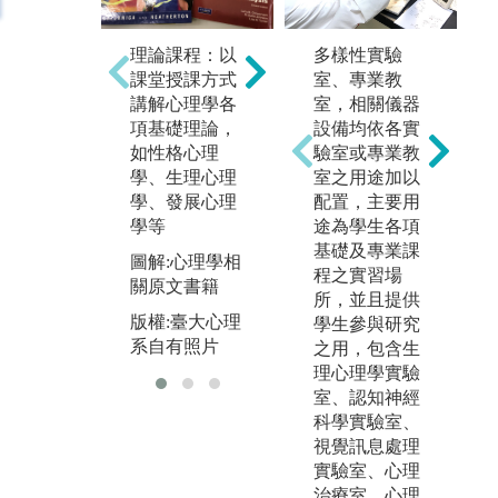
合
理論課程：以
統計軟體操
多樣性實驗
成
課堂授課方式
作：熟悉統計
室、專業教
彼
講解心理學各
軟體，如SA
室，相關儀器
作
項基礎理論，
S、R語言等，
設備均依各實
以
如性格心理
進行資料分析
驗室或專業教
口
學、生理心理
室之用途加以
現
圖解:心理實驗
學、發展心理
配置，主要用
法專用電腦
圖
學等
途為學生各項
版權:臺大心理
基礎及專業課
版
圖解:心理學相
系自有照片
程之實習場
系
關原文書籍
所，並且提供
版權:臺大心理
學生參與研究
系自有照片
之用，包含生
理心理學實驗
室、認知神經
科學實驗室、
視覺訊息處理
實驗室、心理
治療室、心理