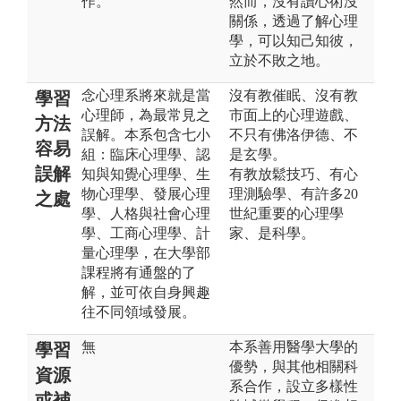
作。
然而，沒有讀心術沒
關係，透過了解心理
學，可以知己知彼，
立於不敗之地。
念心理系將來就是當
沒有教催眠、沒有教
學習
心理師，為最常見之
市面上的心理遊戲、
方法
誤解。本系包含七小
不只有佛洛伊德、不
容易
組：臨床心理學、認
是玄學。
誤解
知與知覺心理學、生
有教放鬆技巧、有心
物心理學、發展心理
理測驗學、有許多20
之處
學、人格與社會心理
世紀重要的心理學
學、工商心理學、計
家、是科學。
量心理學，在大學部
課程將有通盤的了
解，並可依自身興趣
往不同領域發展。
無
本系善用醫學大學的
學習
優勢，與其他相關科
資源
系合作，設立多樣性
或補