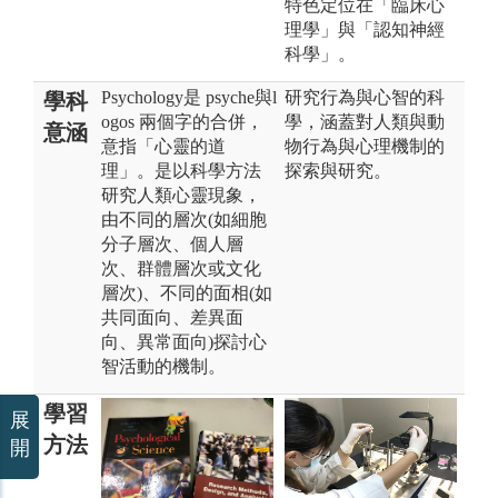
特色定位在「臨床心
理學」與「認知神經
科學」。
Psychology是 psyche與l
研究行為與心智的科
學科
ogos 兩個字的合併，
學，涵蓋對人類與動
意涵
意指「心靈的道
物行為與心理機制的
理」。是以科學方法
探索與研究。
研究人類心靈現象，
由不同的層次(如細胞
分子層次、個人層
次、群體層次或文化
層次)、不同的面相(如
共同面向、差異面
向、異常面向)探討心
智活動的機制。
學習
展
方法
開