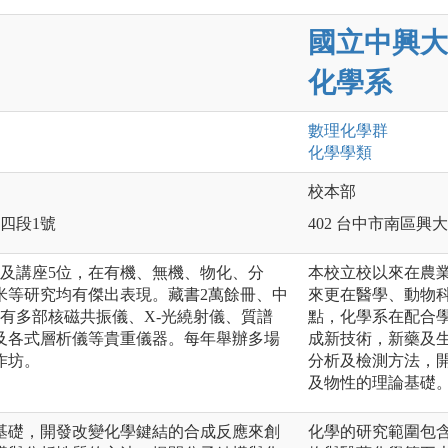
國立中興大
化學系
數理化
學群
化學
學類
校本部
路四段1號
402 台中市南區興大
位及講座5位，在有機、無機、物化、分
本校立校以來在農
米等研究均有傑出表現。藏書2萬餘冊、中
來更在醫學、動物科
有多部核磁共振儀、X-光繞射儀、質譜
點，化學系在配合
及各式層析儀等貴重儀器。每年舉辦多場
成新技術，新藥及
作坊。
分析及檢測方法，
及物性的理論基礎
基礎，開發改變化學鍵結的合成反應來創
化學的研究範圍包