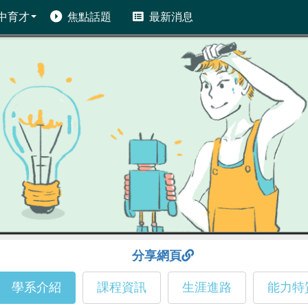
中育才
焦點話題
最新消息
分享網頁
學系介紹
課程資訊
生涯進路
能力特