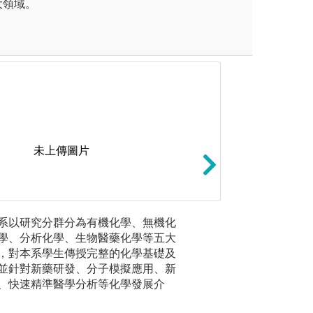
大領域。
未上傳圖片
未上傳圖片
學反應的學習與開發，調整反
。本系以研究分群分為有機化學、無機化
實驗：以即時或反
2. 實驗
化程序，來創造新的分子結構
學、分析化學、生物醫藥化學等五大
或化性、物性檢測
驗、分析
，對本系學生傳授完整的化學基礎及
結構與外在因子交
在有機化
並針對新藥研發、分子模擬應用、新
實驗、生
、快速精準醫學分析等化學發展介
或產業體