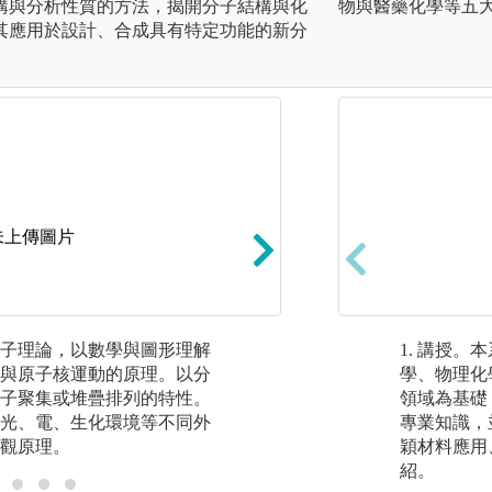
構與分析性質的方法，揭開分子結構與化
物與醫藥化學等五
其應用於設計、合成具有特定功能的新分
未上傳圖片
子理論，以數學與圖形理解
實驗：藉由各類化
1. 講授
與原子核運動的原理。以分
應進行的條件與純
學、物理化
子聚集或堆疊排列的特性。
或新材料。
領域為基礎
光、電、生化環境等不同外
專業知識，
觀原理。
穎材料應用
紹。