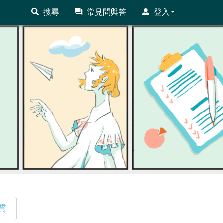
搜尋
常見問與答
登入
質