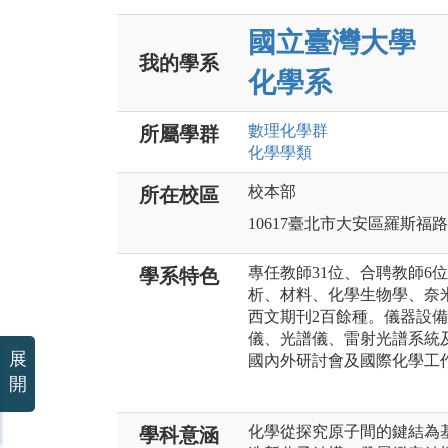
國立臺灣大學
我的學系
化學系
數理化
學群
所屬學群
化學
學類
校本部
所在校區
10617臺北市大安區羅斯福
專任教師31位、合聘教師6
學系特色
析、材料、化學生物學、奈
西文期刊2百餘種。儀器設備
儀、光譜儀、雷射光譜系統
展
國內外研討會及國際化學工
開
化學從探究原子間的鍵結為
學科意涵