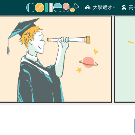
大學選才
高
ColleGo! 大學選才與高中育才輔助系統