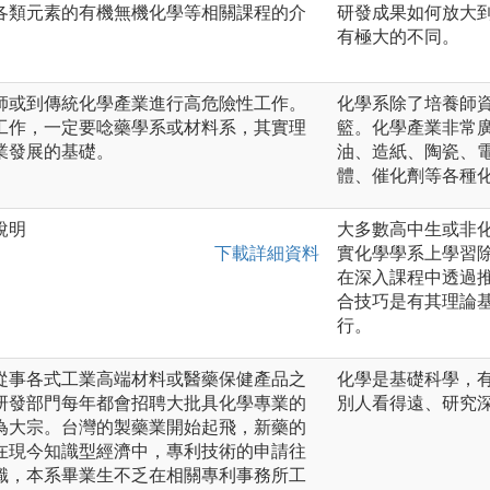
各類元素的有機無機化學等相關課程的介
研發成果如何放大
。
有極大的不同。
師或到傳統化學產業進行高危險性工作。
化學系除了培養師
工作，一定要唸藥學系或材料系，其實理
籃。化學產業非常
業發展的基礎。
油、造紙、陶瓷、
體、催化劑等各種
說明
大多數高中生或非
下載詳細資料
實化學學系上學習
在深入課程中透過
合技巧是有其理論
行。
從事各式工業高端材料或醫藥保健產品之
化學是基礎科學，
研發部門每年都會招聘大批具化學專業的
別人看得遠、研究深
為大宗。台灣的製藥業開始起飛，新藥的
在現今知識型經濟中，專利技術的申請往
識，本系畢業生不乏在相關專利事務所工