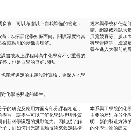
間多寡，可以考慮以下自我準備的管道：
經常與學校科任老
體、網路或雜誌大
修滿，以拓展化學知識面向。閱讀深度恰當
展覽競賽等、參加
基礎或應用的涉獵與理解。
科學營隊等，透過
養在進入大學前的
教課書或線上課程與高中化學有不少重疊的
完整，也是自學的良好起點。
，也能就選定的主題設計實驗，更深入地學
訓對化學感興趣的學生。
分子的研究及應用方面有部分課程相近，
本系與工學院的化
的學習，讓學生可以了解化學結構與性質
主要的差別在於化
同創新科學議題的挑戰能力。因此從了解
明、新的製造方法
分子，到如何用光譜實驗技術來鑑定結構
的化學理論的建立